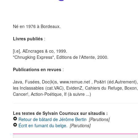
Né en 1976 à Bordeaux.
Livres publiés
:
[i.e], AEncrages & co, 1999.
"Chnugking Express", Editions de l'Attente, 2000.
Publications en revues
:
Java, Fusées, Doc(k)s, www.remue.net
, Po&tri (éd.Autrement)
les Inclassables (cat.VAC), EvidenZ, Cahiers du Refuge, Boxon,
Cancer!, Action-Poétique, If (à suivre ...)
Les textes de Sylvain Courtoux sur sitaudis :
Retour de bâtard de Jérôme Bertin
[Parutions]
Écrit en fumant du belge.
[Parutions]