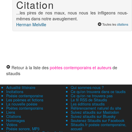
Citation
...les pires de nos maux, nous nous les infligeons nous-
mêmes dans notre aveuglement.
Herman Melville
Toutes les
citations
Retour à la liste des
poètes contemporains et auteurs
de
sitaudis
Actualité littéraire
Qui sommes-nous ?
Incitations
Ce qu'on trouvera dans ce taudis
Poésie contemporaine
Ce qu'on ne trouvera pas
Les poèmes et fictions
Le fil RSS de Sitaudis
La nouvelle poésie
Les éditions sitaudis
Poètes contemporains
Référencement naturel du site
Liens
Suivez sitaudis sur Mastodon
Citations
Suivez sitaudis sur Bluesky
Hommages
Soutenez Sitaudis sur Facebook
Vidéos
Sitaudis.fr poésie contemporaine,
Poésie sonore, MP3
accueil