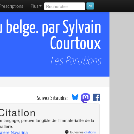
Prescriptions
Plus
 belge. par Sylvain
Courtoux
Les Parutions
Suivez Sitaudis :
Citation
e langage, preuve tangible de l'immatérialité de la
atière.
alère Novarina
Toutes les
citations