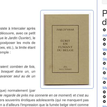
P
d
siste à intercaler après
découvre, avec ce petit
no
evue
le Jardin Ouvrier
), le
, postposer les mots de
es, etc.), la limite étant
We
emple :
St
vaient: combien de fois,
Fr
, bosquet dans un, un
s avancer seul au de un
l’
Mi
sque) normalement (par
je regarde de près ma connerie en ce moment
) et c'est au
divers souvenirs érotiques adolescents (qui ne manquent pas
. On a d'ailleurs l'impression que la fumée belge vient comme
Ma