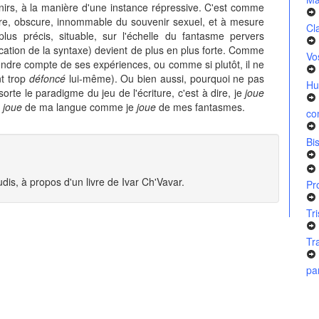
enirs, à la manière d'une instance répressive. C'est comme
bre, obscure, innommable du souvenir sexuel, et à mesure
Cl
us précis, situable, sur l'échelle du fantasme pervers
slocation de la syntaxe) devient de plus en plus forte. Comme
Vo
ndre compte de ses expériences, ou comme si plutôt, il ne
t trop
défoncé
lui-même). Ou bien aussi, pourquoi ne pas
Hu
orte le paradigme du jeu de l'écriture, c'est à dire, je
joue
e
joue
de ma langue comme je
joue
de mes fantasmes.
co
Bi
dis, à propos d'un livre de Ivar Ch'Vavar.
Pr
Tr
Tr
pa