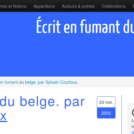
es et fictions
Apparitions
Auteurs & poètes
Célébrations
Écrit en fumant du
 en fumant du belge. par Sylvain Courtoux
 du belge. par
23 nov.
ux
2002
L
m
V