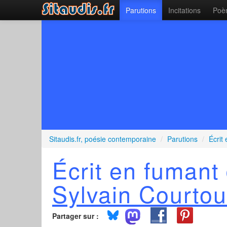
Parutions
Incitations
Poèm
Sitaudis.fr, poésie contemporaine
/
Parutions
/
Écrit
Écrit en fumant
Sylvain Courto
Partager sur :