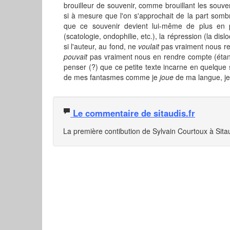
brouilleur de souvenir, comme brouillant les souv
si à mesure que l'on s'approchait de la part som
que ce souvenir devient lui-même de plus en pl
(scatologie, ondophilie, etc.), la répression (la di
si l'auteur, au fond, ne
voulait
pas vraiment nous re
pouvait
pas vraiment nous en rendre compte (étan
penser (?) que ce petite texte incarne en quelque s
de mes fantasmes comme je
joue
de ma langue, j
Le commentaire de sitaudis.fr
La première contibution de Sylvain Courtoux à Sitau