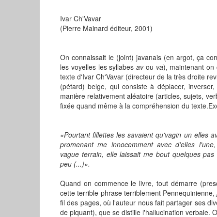
Ivar Ch'Vavar
(Pierre Mainard éditeur, 2001)
On connaissait le (joint) javanais (en argot, ça con
les voyelles les syllabes
av
ou
va
), maintenant on 
texte d'Ivar Ch'Vavar (directeur de la très droite r
(pétard) belge, qui consiste à déplacer, inverser
manière relativement aléatoire (articles, sujets, verb
fixée quand même à la compréhension du texte.Ex
«Pourtant fillettes les savaient qu'vagin un elles a
promenant me innocemment avec d'elles l'une
vague terrain, elle laissait me bout quelques pa
peu (...)».
Quand on commence le livre, tout démarre (pre
cette terrible phrase terriblement Pennequinienne,
fil des pages, où l'auteur nous fait partager ses 
de piquant), que se distille l'hallucination verbale