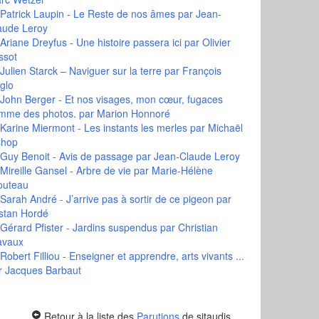
Patrick Laupin - Le Reste de nos âmes
par Jean-
aude Leroy
Ariane Dreyfus - Une histoire passera ici
par Olivier
ssot
Julien Starck – Naviguer sur la terre
par François
glo
John Berger - Et nos visages, mon cœur, fugaces
mme des photos.
par Marion Honnoré
Karine Miermont - Les instants les merles
par Michaël
shop
Guy Benoit - Avis de passage
par Jean-Claude Leroy
Mireille Gansel - Arbre de vie
par Marie-Hélène
outeau
Sarah André - J’arrive pas à sortir de ce pigeon
par
istan Hordé
Gérard Pfister - Jardins suspendus
par Christian
avaux
Robert Filliou - Enseigner et apprendre, arts vivants ...
r Jacques Barbaut
Retour à la liste des
Parutions
de sitaudis