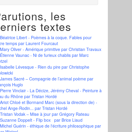
arutions, les
erniers textes
Béatrice Libert - Poèmes à la coque. Fables pour
tre temps
par Laurent Fourcaut
Mary Oliver - Amérique primitive
par Christian Travaux
Étienne Vaunac - Ni de furieux chablis
par Marc
tzel
Isabelle Lévesque - Rien du pire
par Christophe
olowicki
James Sacré – Compagnie de l’animal poème
par
ançois Huglo
Pierre Vinclair - La Décize, Jérémy Cheval - Peinture à
eau du Rhône
par Tristan Hordé
Ariot Chloé et Bormand Marc (sous la direction de) -
chel Ange-Rodin...
par Tristan Hordé
Tristan Vodak – Mise à jour
par Grégory Rateau
Suzanne Doppelt - Flip box
par Brice Liaud
Michel Guérin - éthique de l'écriture philosophique
par
rc Wetzel