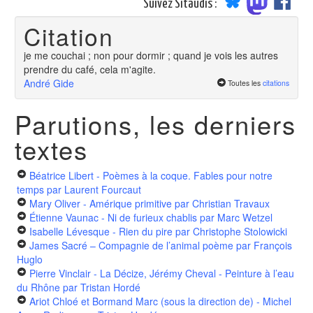
Suivez Sitaudis :
Citation
je me couchai ; non pour dormir ; quand je vois les autres
prendre du café, cela m'agite.
André Gide
Toutes les
citations
Parutions, les derniers
textes
Béatrice Libert - Poèmes à la coque. Fables pour notre
temps
par Laurent Fourcaut
Mary Oliver - Amérique primitive
par Christian Travaux
Étienne Vaunac - Ni de furieux chablis
par Marc Wetzel
Isabelle Lévesque - Rien du pire
par Christophe Stolowicki
James Sacré – Compagnie de l’animal poème
par François
Huglo
Pierre Vinclair - La Décize, Jérémy Cheval - Peinture à l’eau
du Rhône
par Tristan Hordé
Ariot Chloé et Bormand Marc (sous la direction de) - Michel