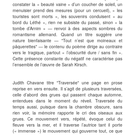
constater la « beauté vaine » d’un coucher de soleil, un
menuisier prend des mesures (pour un cercueil), « les
touristes sont morts », les souvenirs conduisent « au
bord du Léthé », rien ne subsiste du passé, sinon « la
tombe d’Arnim » — renvoi à des aspects sombres du
romantisme allemand. Quand un titre suggère une
nature bienfaisante — "Tout n’est que moineaux et
pâquerettes" — le contenu du poème dirige au contraire
vers le tragique, partout « l’obscurité dure / sans fin ».
Cette présence constante du négatif ne caractérise pas
l’ensemble de l’œuvre de Sarah Kirsch.
Judith Chavane titre "Traversée" une page en prose
reprise en vers ensuite. Il s’agit de plusieurs traversées,
celle d’abord des grues qui passent chaque automne,
entendues dans le moment du réveil. Traversée du
temps aussi, puisque dans la chambre obscure, sans
rien voir, la mémoire rapporte le cri des oiseaux aux
grues. Ce mouvement vers, répété, évoque celui du
fleuve vers la mer, et il traverse l’autrice tant il porte
(« immense ») le mouvement qui gouverne tout, ce que