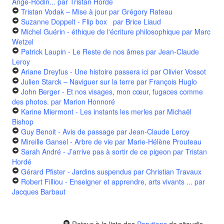
Ange-Rodin...
par Tristan Hordé
Tristan Vodak – Mise à jour
par Grégory Rateau
Suzanne Doppelt - Flip box
par Brice Liaud
Michel Guérin - éthique de l'écriture philosophique
par Marc
Wetzel
Patrick Laupin - Le Reste de nos âmes
par Jean-Claude
Leroy
Ariane Dreyfus - Une histoire passera ici
par Olivier Vossot
Julien Starck – Naviguer sur la terre
par François Huglo
John Berger - Et nos visages, mon cœur, fugaces comme
des photos.
par Marion Honnoré
Karine Miermont - Les instants les merles
par Michaël
Bishop
Guy Benoit - Avis de passage
par Jean-Claude Leroy
Mireille Gansel - Arbre de vie
par Marie-Hélène Prouteau
Sarah André - J’arrive pas à sortir de ce pigeon
par Tristan
Hordé
Gérard Pfister - Jardins suspendus
par Christian Travaux
Robert Filliou - Enseigner et apprendre, arts vivants ...
par
Jacques Barbaut