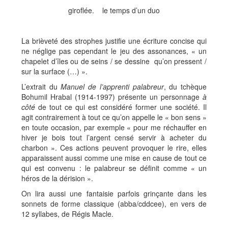
giroflée. le temps d’un duo
La brièveté des strophes justifie une écriture concise qui
ne néglige pas cependant le jeu des assonances, « un
chapelet d’îles ou de seins / se dessine qu’on pressent /
sur la surface (…) ».
L’extrait du
Manuel de l’apprenti palabreur
, du tchèque
Bohumil Hrabal (1914-1997) présente un personnage
à
côté
de tout ce qui est considéré former une société. Il
agit contrairement à tout ce qu’on appelle le « bon sens »
en toute occasion, par exemple « pour me réchauffer en
hiver je bois tout l’argent censé servir à acheter du
charbon ». Ces actions peuvent provoquer le rire, elles
apparaissent aussi comme une mise en cause de tout ce
qui est convenu : le palabreur se définit comme « un
héros de la dérision ».
On lira aussi une fantaisie parfois grinçante dans les
sonnets de forme classique (abba/cddcee), en vers de
12 syllabes, de Régis Macle.