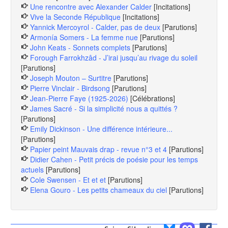
Une rencontre avec Alexander Calder
[Incitations]
Vive la Seconde République
[Incitations]
Yannick Mercoyrol - Calder, pas de deux
[Parutions]
Armonía Somers - La femme nue
[Parutions]
John Keats - Sonnets complets
[Parutions]
Forough Farrokhzâd - J’irai jusqu’au rivage du soleil
[Parutions]
Joseph Mouton – Surtitre
[Parutions]
Pierre Vinclair - Birdsong
[Parutions]
Jean-Pierre Faye (1925-2026)
[Célébrations]
James Sacré - Si la simplicité nous a quittés ?
[Parutions]
Emily Dickinson - Une différence intérieure...
[Parutions]
Papier peint Mauvais drap - revue n°3 et 4
[Parutions]
Didier Cahen - Petit précis de poésie pour les temps
actuels
[Parutions]
Cole Swensen - Et et et
[Parutions]
Elena Gouro - Les petits chameaux du ciel
[Parutions]