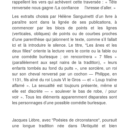
rappellent les vers qui achèvent cette traversée : « Tête
renversée nous gagne /La confiance l’ivresse d’aller. »
Les extraits choisis par Hélène Sanguinetti d’un livre à
paraître sont dans la lignée de ses publications, à
commencer par les blocs de points et les lignes
(verticales, obliques) de points ou de courbes proches
d’une parenthèse qui jalonnent le texte, comme s’il fallait
ici et là introduire le silence. Le titre, "Les ânes et les
deux filles" oriente la lecture vers le conte ou la fable ou
une comédie burlesque ; on rencontrera « 7 filles »
(parallèlement aux sept nains de la tradition), « leurs
enfants tombés au fond du puits », une sorcière, un roi
sur son cheval renversé par un cochon — Philippe, en
1131, fils aîné du roi Louis VI le Gros — et « Loup traîne
affamé ». La sexualité est toujours présente, même si
elle est discrète — « soulever le bas de robe, / pour
voir ». Tous les éléments apparemment disparates sont
les personnages d’une possible comédie burlesque.
Jacques Lèbre, avec "Poésies de circonstance", poursuit
une longue tradition née dans l’Antiquité et bien