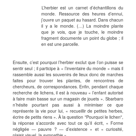
L’herbier est un carnet d’échantillons du
monde. Ressource des heures d’ennui,
j’ouvre un paquet au hasard. Dans chacun
il y a le monde. (…) La moindre plante
que je vois, que je touche, le moindre
fragment documente un point du globe ; il
en est une parcelle.
Ensuite, c’est pourquoi l’herbier exclut que l’on puisse se
sentir seul ; il participe à « l’inventaire du monde » mais il
rassemble aussi les souvenirs de lieux donc de marches
faites pour trouver les plantes, de rencontres de
chercheurs, de correspondances. Enfin, pendant chaque
recherche de lichens, il est à nouveau « l’enfant autorisé
à faire main basse sur un magasin de jouets ». Sbarbaro
n’hésite pourtant pas aussi à minimiser ce que
représente la vie pour lui, « recueillir de petites herbes,
écrire de petits riens ». À la question "Pourquoi le lichen",
la réponse s’accorde avec tout ce qu’il écrit, « Forme
négligée — pauvre ? — d’existence » et « curiosité,
plaisir visuel, la
sympathie
».