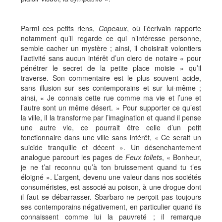
Parmi ces petits riens,
Copeaux
, où l’écrivain rapporte
notamment qu’il regarde ce qui n’intéresse personne,
semble cacher un mystère ; ainsi, il choisirait volontiers
l’activité sans aucun intérêt d’un clerc de notaire « pour
pénétrer le secret de la petite place moisie » qu’il
traverse. Son commentaire est le plus souvent acide,
sans illusion sur ses contemporains et sur lui-même ;
ainsi, « Je connais cette rue comme ma vie et l’une et
l’autre sont un même désert. » Pour supporter ce qu’est
la ville, il la transforme par l’imagination et quand il pense
une autre vie, ce pourrait être celle d’un petit
fonctionnaire dans une ville sans intérêt, « Ce serait un
suicide tranquille et décent ». Un désenchantement
analogue parcourt les pages de
Feux follets
, « Bonheur,
je ne t’ai reconnu qu’à ton bruissement quand tu t’es
éloigné ». L’argent, devenu une valeur dans nos sociétés
consuméristes, est associé au poison, à une drogue dont
il faut se débarrasser. Sbarbaro ne perçoit pas toujours
ses contemporains négativement, en particulier quand ils
connaissent comme lui la pauvreté ; il remarque