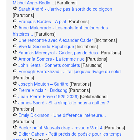
Michel Ange-Rodin...
[Parutions]
Sarah André - J’arrive pas à sortir de ce pigeon
[Parutions]
François Bordes - À plat
[Parutions]
Anne Malaprade - Les mots font toujours des
histoires...
[Parutions]
Une rencontre avec Alexander Calder
[Incitations]
Vive la Seconde République
[Incitations]
Yannick Mercoyrol - Calder, pas de deux
[Parutions]
Armonía Somers - La femme nue
[Parutions]
John Keats - Sonnets complets
[Parutions]
Forough Farrokhzâd - J’irai jusqu’au rivage du soleil
[Parutions]
Joseph Mouton – Surtitre
[Parutions]
Pierre Vinclair - Birdsong
[Parutions]
Jean-Pierre Faye (1925-2026)
[Célébrations]
James Sacré - Si la simplicité nous a quittés ?
[Parutions]
Emily Dickinson - Une différence intérieure...
[Parutions]
Papier peint Mauvais drap - revue n°3 et 4
[Parutions]
Didier Cahen - Petit précis de poésie pour les temps