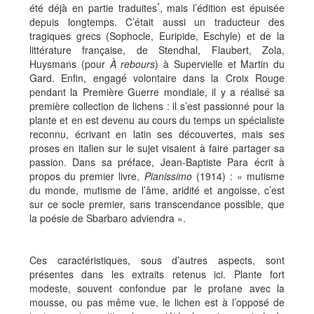
*
été déjà en partie traduites
, mais l’édition est épuisée
depuis longtemps. C’était aussi un traducteur des
tragiques grecs (Sophocle, Euripide, Eschyle) et de la
littérature française, de Stendhal, Flaubert, Zola,
Huysmans (pour
À rebours
) à Supervielle et Martin du
Gard. Enfin, engagé volontaire dans la Croix Rouge
pendant la Première Guerre mondiale, il y a réalisé sa
première collection de lichens : il s’est passionné pour la
plante et en est devenu au cours du temps un spécialiste
reconnu, écrivant en latin ses découvertes, mais ses
proses en italien sur le sujet visaient à faire partager sa
passion. Dans sa préface, Jean-Baptiste Para écrit à
propos du premier livre,
Pianissimo
(1914) : « mutisme
du monde, mutisme de l’âme, aridité et angoisse, c’est
sur ce socle premier, sans transcendance possible, que
la poésie de Sbarbaro adviendra ».
Ces caractéristiques, sous d’autres aspects, sont
présentes dans les extraits retenus ici. Plante fort
modeste, souvent confondue par le profane avec la
mousse, ou pas même vue, le lichen est à l’opposé de