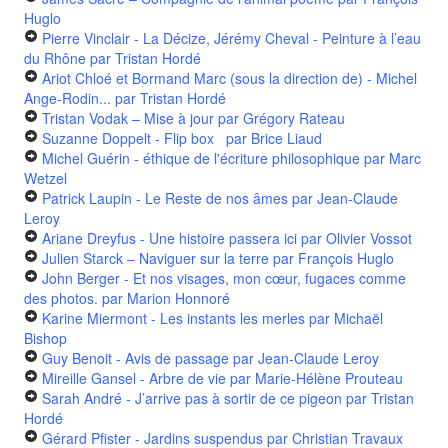
Huglo
Pierre Vinclair - La Décize, Jérémy Cheval - Peinture à l’eau
du Rhône
par Tristan Hordé
Ariot Chloé et Bormand Marc (sous la direction de) - Michel
Ange-Rodin...
par Tristan Hordé
Tristan Vodak – Mise à jour
par Grégory Rateau
Suzanne Doppelt - Flip box
par Brice Liaud
Michel Guérin - éthique de l'écriture philosophique
par Marc
Wetzel
Patrick Laupin - Le Reste de nos âmes
par Jean-Claude
Leroy
Ariane Dreyfus - Une histoire passera ici
par Olivier Vossot
Julien Starck – Naviguer sur la terre
par François Huglo
John Berger - Et nos visages, mon cœur, fugaces comme
des photos.
par Marion Honnoré
Karine Miermont - Les instants les merles
par Michaël
Bishop
Guy Benoit - Avis de passage
par Jean-Claude Leroy
Mireille Gansel - Arbre de vie
par Marie-Hélène Prouteau
Sarah André - J’arrive pas à sortir de ce pigeon
par Tristan
Hordé
Gérard Pfister - Jardins suspendus
par Christian Travaux