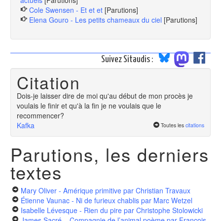
actuels
[Parutions]
Cole Swensen - Et et et
[Parutions]
Elena Gouro - Les petits chameaux du ciel
[Parutions]
Suivez Sitaudis :
Citation
Dois-je laisser dire de moi qu'au début de mon procès je
voulais le finir et qu'à la fin je ne voulais que le
recommencer?
Kafka
Toutes les
citations
Parutions, les derniers
textes
Mary Oliver - Amérique primitive
par Christian Travaux
Étienne Vaunac - Ni de furieux chablis
par Marc Wetzel
Isabelle Lévesque - Rien du pire
par Christophe Stolowicki
James Sacré – Compagnie de l’animal poème
par François