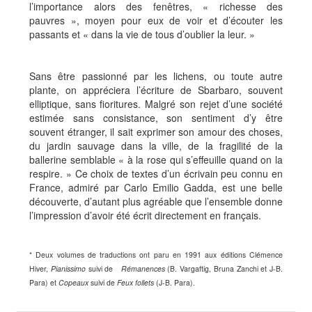
l’importance alors des fenêtres, « richesse des
pauvres », moyen pour eux de voir et d’écouter les
passants et « dans la vie de tous d’oublier la leur. »
Sans être passionné par les lichens, ou toute autre
plante, on appréciera l’écriture de Sbarbaro, souvent
elliptique, sans fioritures. Malgré son rejet d’une société
estimée sans consistance, son sentiment d’y être
souvent étranger, il sait exprimer son amour des choses,
du jardin sauvage dans la ville, de la fragilité de la
ballerine semblable « à la rose qui s’effeuille quand on la
respire. » Ce choix de textes d’un écrivain peu connu en
France, admiré par Carlo Emilio Gadda, est une belle
découverte, d’autant plus agréable que l’ensemble donne
l’impression d’avoir été écrit directement en français.
* Deux volumes de traductions ont paru en 1991 aux éditions Clémence
Hiver,
Pianissimo
suivi de
Rémanences
(B. Vargaftig, Bruna Zanchi et J-B.
Para) et
Copeaux
suivi de
Feux follets
(J-B. Para).