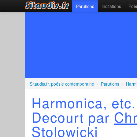
Parutions
Incitations
Poèm
Sitaudis.fr, poésie contemporaine
/
Parutions
/
Harmo
Harmonica, etc.
Decourt par
Chr
Stolowicki