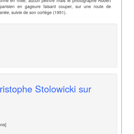
onne en mille, aucun peintre mais le photographe Robert
parisien en gageure faisant couper, sur une route de
ariée,
suivie de son cortège (1951).
ristophe Stolowicki sur
ons]