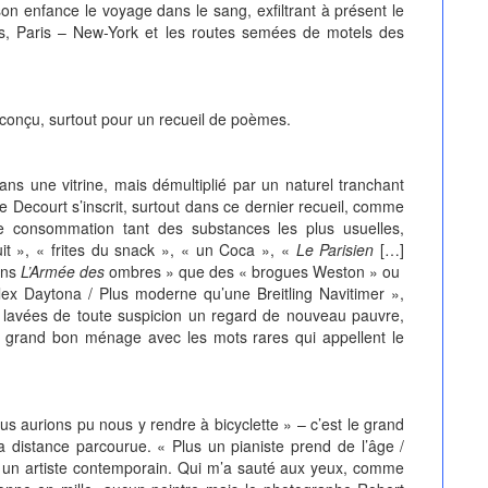
on enfance le voyage dans le sang, exfiltrant à présent le
es, Paris – New-York et les routes semées de motels des
ais conçu, surtout pour un recueil de poèmes.
ans une vitrine, mais démultiplié par un naturel tranchant
e Decourt s’inscrit, surtout dans ce dernier recueil, comme
de consommation tant des substances les plus usuelles,
t », « frites du snack », « un Coca », «
Le Parisien
[…]
ans
L’Armée des
ombres » que des « brogues Weston » ou
x Daytona / Plus moderne qu’une Breitling Navitimer »,
lavées de toute suspicion un regard de nouveau pauvre,
nt grand bon ménage avec les mots rares qui appellent le
ous aurions pu nous y rendre à bicyclette » – c’est le grand
 distance parcourue. « Plus un pianiste prend de l’âge /
mps un artiste contemporain. Qui m’a sauté aux yeux, comme