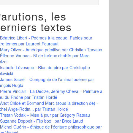
arutions, les
erniers textes
Béatrice Libert - Poèmes à la coque. Fables pour
tre temps
par Laurent Fourcaut
Mary Oliver - Amérique primitive
par Christian Travaux
Étienne Vaunac - Ni de furieux chablis
par Marc
tzel
Isabelle Lévesque - Rien du pire
par Christophe
olowicki
James Sacré – Compagnie de l’animal poème
par
ançois Huglo
Pierre Vinclair - La Décize, Jérémy Cheval - Peinture à
eau du Rhône
par Tristan Hordé
Ariot Chloé et Bormand Marc (sous la direction de) -
chel Ange-Rodin...
par Tristan Hordé
Tristan Vodak – Mise à jour
par Grégory Rateau
Suzanne Doppelt - Flip box
par Brice Liaud
Michel Guérin - éthique de l'écriture philosophique
par
rc Wetzel