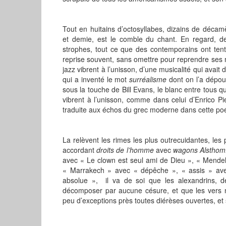
Tout en huitains d’octosyllabes, dizains de décam
et demie, est le comble du chant. En regard, des
strophes, tout ce que des contemporains ont tenté
reprise souvent, sans omettre pour reprendre ses 
jazz vibrent à l’unisson, d’une musicalité qui avait
qui a inventé le mot
surréalisme
dont on l’a dépou
sous la touche de Bill Evans, le blanc entre tous qu
vibrent à l’unisson, comme dans celui d’Enrico P
traduite aux échos du grec moderne dans cette po
La relèvent les rimes les plus outrecuidantes, les p
accordant
droits de l’homme
avec
wagons Alsthom
avec « Le clown est seul ami de Dieu », « Mende
« Marrakech » avec « dépêche », « assis » avec 
absolue », il va de soi que les alexandrins, de
décomposer par aucune césure, et que les vers n
peu d’exceptions près toutes diérèses ouvertes, e