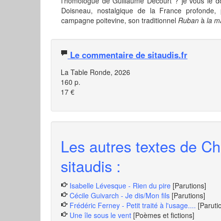
l’homologue de Guillaume Decourt ? je vous le d
Doisneau, nostalgique de la France profonde, 
campagne poitevine, son traditionnel
Ruban
à
la m
Le commentaire de sitaudis.fr
La Table Ronde, 2026
160 p.
17 €
Les autres textes de Ch
sitaudis :
Isabelle Lévesque - Rien du pire
[Parutions]
Cécile Guivarch - Je dis/Mon fils
[Parutions]
Frédéric Ferney - Petit traité à l'usage....
[Paruti
Une île sous le vent
[Poèmes et fictions]