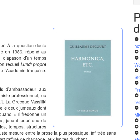
P
d
er. À la question docte
no
 né en 1986, répond au
au diapason d’un temps
Son recueil
Lundi propre
We
e l’Académie française.
St
fils d’ambassadeur aux
Fr
niste professionnel, où
t. La Grecque Vassiliki
l’
’elle deux jumeaux dont
, quand « il fredonne un
Mi
 », jouant pour eux de
ies, tempos, structures
ste mesure entre la prose la plus prosaïque, infiltrée sans
rt raffiné de rhapsode, aux limites du chant.
Ma