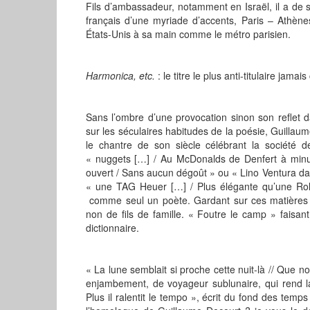
Fils d’ambassadeur, notamment en Israël, il a de s
français d’une myriade d’accents, Paris – Athèn
États-Unis à sa main comme le métro parisien.
Harmonica, etc.
: le titre le plus anti-titulaire jam
Sans l’ombre d’une provocation sinon son reflet d
sur les séculaires habitudes de la poésie, Guillaum
le chantre de son siècle célébrant la société 
« nuggets […] / Au McDonalds de Denfert à minui
ouvert / Sans aucun dégoût » ou « Lino Ventura d
« une TAG Heuer […] / Plus élégante qu’une Role
comme seul un poète. Gardant sur ces matières 
non de fils de famille. « Foutre le camp » faisa
dictionnaire.
« La lune semblait si proche cette nuit-là // Que n
enjambement, de voyageur sublunaire, qui rend la
Plus il ralentit le tempo », écrit du fond des te