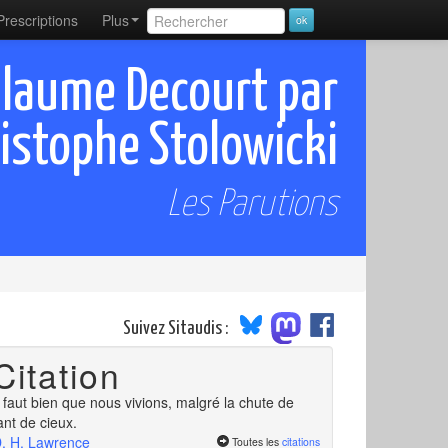
Prescriptions
Plus
illaume Decourt par
istophe Stolowicki
Les Parutions
Suivez Sitaudis :
Citation
l faut bien que nous vivions, malgré la chute de
ant de cieux.
. H. Lawrence
Toutes les
citations