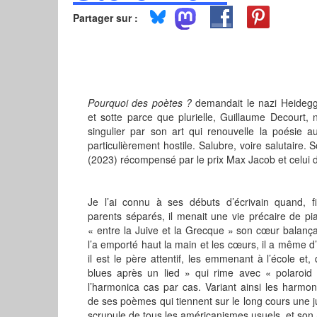
Partager sur :
Pourquoi des poètes ?
demandait le nazi Heidegg
et sotte parce que plurielle, Guillaume Decourt,
singulier par son art qui renouvelle la poésie 
particulièrement hostile. Salubre, voire salutaire. 
(2023) récompensé par le prix Max Jacob et celui d
Je l’ai connu à ses débuts d’écrivain quand, 
parents séparés, il menait une vie précaire de pia
« entre la Juive et la Grecque » son cœur balançai
l’a emporté haut la main et les cœurs, il a même d
il est le père attentif, les emmenant à l’école et
blues après un lied » qui rime avec « polaroid
l’harmonica cas par cas. Variant ainsi les harmon
de ses poèmes qui tiennent sur le long cours une ju
scrupule de tous les américanismes usuels, et son a