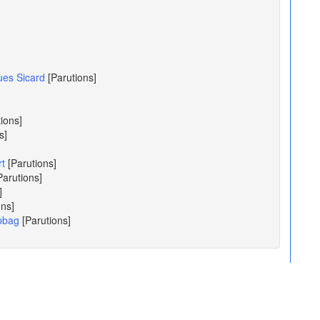
ues Sicard
[Parutions]
tions]
s]
rt
[Parutions]
Parutions]
]
ons]
ebbag
[Parutions]