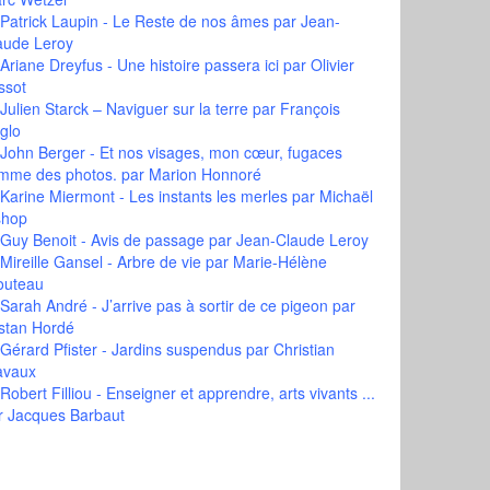
Patrick Laupin - Le Reste de nos âmes
par Jean-
aude Leroy
Ariane Dreyfus - Une histoire passera ici
par Olivier
ssot
Julien Starck – Naviguer sur la terre
par François
glo
John Berger - Et nos visages, mon cœur, fugaces
mme des photos.
par Marion Honnoré
Karine Miermont - Les instants les merles
par Michaël
shop
Guy Benoit - Avis de passage
par Jean-Claude Leroy
Mireille Gansel - Arbre de vie
par Marie-Hélène
outeau
Sarah André - J’arrive pas à sortir de ce pigeon
par
istan Hordé
Gérard Pfister - Jardins suspendus
par Christian
avaux
Robert Filliou - Enseigner et apprendre, arts vivants ...
r Jacques Barbaut