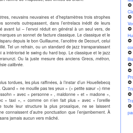
Cl
ètres, neuvains neuvaines et d’heptamètres trois strophes
 sonnets outrepassent, dans l’entrelacs inédit de leurs
Vo
 avant lui – l’envoi réduit en général à un seul vers, de
marques un sonnet de facture classique. Le classique et le
Hu
 disparu depuis le bon Guillaume, l’ancêtre de Decourt, celui
illé. Tel un refrain, ou un standard de jazz transparaissant
co
i a intériorisé le swing du hard bop. Le classique et le jazz
ieranunzi. Ou la juste mesure des anciens Grecs,
métron,
Bi
ésie
calibrée.
Pr
lus tordues, les plus raffinées, à l’instar d’un Houellebecq
.
Quand « ne mouille pas tes yeux » (« petite sœur ») rime
Tr
lssohn » avec « personne » , maldonne » et « madone »,
« taxi », « comme on n’en fait plus » avec « l’oreille
Tr
 toute leur structure la plus prosaïque, ne se laissent
e connaissent d’autre ponctuation que l’enjambement. À
pa
t sans jamais aucun vers mâché.