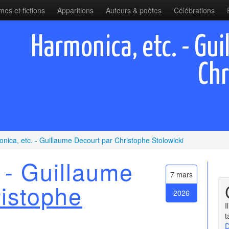
es et fictions
Apparitions
Auteurs & poètes
Célébrations
Harmonica, etc. - Gu
Chr
nica, etc. - Guillaume Decourt par Christophe Stolowicki
 - Guillaume
7 mars
istophe
2026
I
t
D