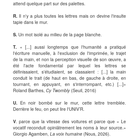
attend quelque part sur des palettes.
R.
Il n'y a plus toutes les lettres mais on devine l'insulte
tapie dans le mur.
S.
Un mot isolé au milieu de la page blanche.
T.
« [...] aussi longtemps que l'humanité a pratiqué
l'écriture manuelle, à l'exclusion de l'imprimée, le trajet
de la main, et non la perception visuelle de son œuvre, a
été l'acte fondamental par lequel les lettres se
définissaient, s'étudiaient, se classaient : [...] la main
conduit le trait (de haut en bas, de gauche à droite, en
tournant, en appuyant, en s'interrompant, etc.) [...]»
Roland Barthes,
Cy Twombly
(Seuil, 2016)
U.
En noir bombé sur le mur, cette lettre tremblée.
Derrière le feu, on peut lire l'UNIV’R.
V
. parce que la vitesse des voitures et parce que « Le
vocatif reconduit opiniâtrement les noms à leur source.»
Giorgio Agamben,
La voix humaine
(Nous, 2026).