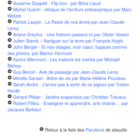
Suzanne Doppelt - Flip box
par Brice Liaud
Michel Guérin - éthique de l'écriture philosophique
par Marc
Wetzel
Patrick Laupin - Le Reste de nos âmes
par Jean-Claude
Leroy
Ariane Dreyfus - Une histoire passera ici
par Olivier Vossot
Julien Starck – Naviguer sur la terre
par François Huglo
John Berger - Et nos visages, mon cœur, fugaces comme
des photos.
par Marion Honnoré
Karine Miermont - Les instants les merles
par Michaël
Bishop
Guy Benoit - Avis de passage
par Jean-Claude Leroy
Mireille Gansel - Arbre de vie
par Marie-Hélène Prouteau
Sarah André - J’arrive pas à sortir de ce pigeon
par Tristan
Hordé
Gérard Pfister - Jardins suspendus
par Christian Travaux
Robert Filliou - Enseigner et apprendre, arts vivants ...
par
Jacques Barbaut
Retour à la liste des
Parutions
de sitaudis