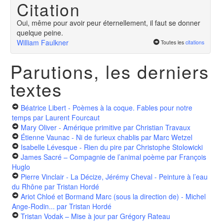
Citation
Oui, même pour avoir peur éternellement, il faut se donner
quelque peine.
William Faulkner
Toutes les
citations
Parutions, les derniers
textes
Béatrice Libert - Poèmes à la coque. Fables pour notre
temps
par Laurent Fourcaut
Mary Oliver - Amérique primitive
par Christian Travaux
Étienne Vaunac - Ni de furieux chablis
par Marc Wetzel
Isabelle Lévesque - Rien du pire
par Christophe Stolowicki
James Sacré – Compagnie de l’animal poème
par François
Huglo
Pierre Vinclair - La Décize, Jérémy Cheval - Peinture à l’eau
du Rhône
par Tristan Hordé
Ariot Chloé et Bormand Marc (sous la direction de) - Michel
Ange-Rodin...
par Tristan Hordé
Tristan Vodak – Mise à jour
par Grégory Rateau