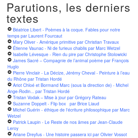
Parutions, les derniers
textes
Béatrice Libert - Poèmes à la coque. Fables pour notre
temps
par Laurent Fourcaut
Mary Oliver - Amérique primitive
par Christian Travaux
Étienne Vaunac - Ni de furieux chablis
par Marc Wetzel
Isabelle Lévesque - Rien du pire
par Christophe Stolowicki
James Sacré – Compagnie de l’animal poème
par François
Huglo
Pierre Vinclair - La Décize, Jérémy Cheval - Peinture à l’eau
du Rhône
par Tristan Hordé
Ariot Chloé et Bormand Marc (sous la direction de) - Michel
Ange-Rodin...
par Tristan Hordé
Tristan Vodak – Mise à jour
par Grégory Rateau
Suzanne Doppelt - Flip box
par Brice Liaud
Michel Guérin - éthique de l'écriture philosophique
par Marc
Wetzel
Patrick Laupin - Le Reste de nos âmes
par Jean-Claude
Leroy
Ariane Dreyfus - Une histoire passera ici
par Olivier Vossot