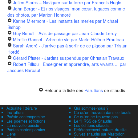
Julien Starck – Naviguer sur la terre
par François Huglo
John Berger - Et nos visages, mon cœur, fugaces comme
des photos.
par Marion Honnoré
Karine Miermont - Les instants les merles
par Michaël
Bishop
Guy Benoit - Avis de passage
par Jean-Claude Leroy
Mireille Gansel - Arbre de vie
par Marie-Hélène Prouteau
Sarah André - J’arrive pas à sortir de ce pigeon
par Tristan
Hordé
Gérard Pfister - Jardins suspendus
par Christian Travaux
Robert Filliou - Enseigner et apprendre, arts vivants ...
par
Jacques Barbaut
Retour à la liste des
Parutions
de sitaudis
Actualité littéraire
Qui sommes-nous ?
Incitations
Ce qu'on trouvera dans ce taudis
Poésie contemporaine
Ce qu'on ne trouvera pas
Les poèmes et fictions
Le fil RSS de Sitaudis
La nouvelle poésie
Les éditions sitaudis
Poètes contemporains
Référencement naturel du site
Liens
Suivez sitaudis sur Mastodon