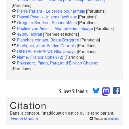
[Parutions]
Pierre Parlant - Le cercle pour jamais
[Parutions]
Pascal Poyet - Un sens facétieux
[Parutions]
Grégoire Sourice - SecondeMain
[Parutions]
Pauline von Aesch - Mon antérieur visage
[Parutions]
42800, extrait
[Poèmes et fictions]
Planches contact, Beata Berggren
[Parutions]
Et virgule, Jean-Patrice Courtois
[Parutions]
DIGITAL REMAINS, Rita Omaya
[Parutions]
Name, Francis Cohen (2)
[Parutions]
Poussière, Piano, Parquet d'Émilien Chesnot
[Parutions]
Suivez Sitaudis :
Citation
Dans le concept, l’inadéquation est ce qui le rend parlant.
Joseph Mouton
Toutes les
citations