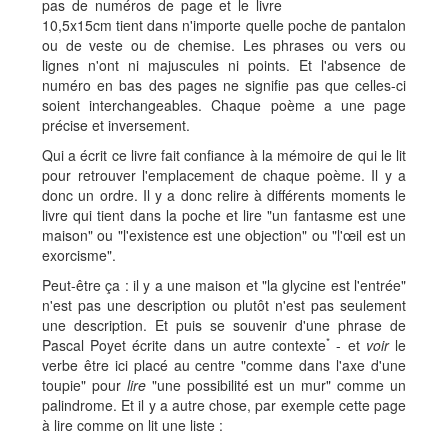
pas de numéros de page et le livre
10,5x15cm tient dans n'importe quelle poche de pantalon
ou de veste ou de chemise. Les phrases ou vers ou
lignes n'ont ni majuscules ni points. Et l'absence de
numéro en bas des pages ne signifie pas que celles-ci
soient interchangeables. Chaque poème a une page
précise et inversement.
Qui a écrit ce livre fait confiance à la mémoire de qui le lit
pour retrouver l'emplacement de chaque poème. Il y a
donc un ordre. Il y a donc relire à différents moments le
livre qui tient dans la poche et lire "un fantasme est une
maison" ou "l'existence est une objection" ou "l'œil est un
exorcisme".
Peut-être ça : il y a une maison et "la glycine est l'entrée"
n'est pas une description ou plutôt n'est pas seulement
une description. Et puis se souvenir d'une phrase de
*
Pascal Poyet écrite dans un autre contexte
- et
voir
le
verbe être ici placé au centre "comme dans l'axe d'une
toupie" pour
lire
"une possibilité est un mur" comme un
palindrome. Et il y a autre chose, par exemple cette page
à lire comme on lit une liste :