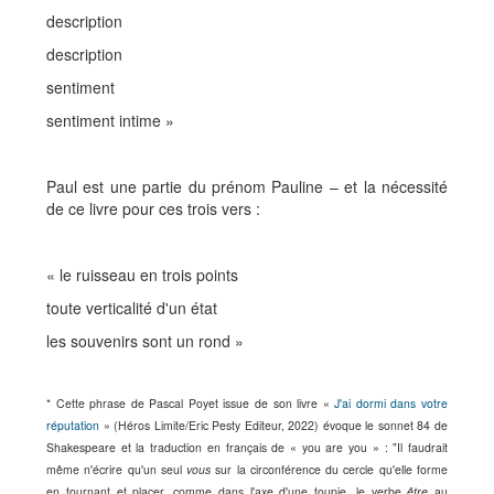
description
description
sentiment
sentiment intime »
Paul est une partie du prénom Pauline – et la nécessité
de ce livre pour ces trois vers :
« le ruisseau en trois points
toute verticalité d'un état
les souvenirs sont un rond »
* Cette phrase de Pascal Poyet issue de son livre «
J'ai dormi dans votre
réputation
» (Héros Limite/Eric Pesty Editeur, 2022) évoque le sonnet 84 de
Shakespeare et la traduction en français de « you are you » : "Il faudrait
même n'écrire qu'un seul
vous
sur la circonférence du cercle qu'elle forme
en tournant et placer, comme dans l'axe d'une toupie, le verbe
être
au