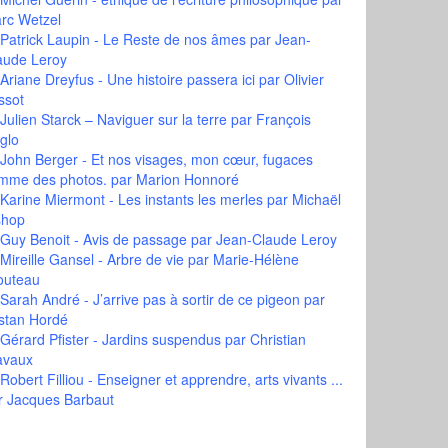
rc Wetzel
Patrick Laupin - Le Reste de nos âmes
par Jean-
aude Leroy
Ariane Dreyfus - Une histoire passera ici
par Olivier
ssot
Julien Starck – Naviguer sur la terre
par François
glo
John Berger - Et nos visages, mon cœur, fugaces
mme des photos.
par Marion Honnoré
Karine Miermont - Les instants les merles
par Michaël
shop
Guy Benoit - Avis de passage
par Jean-Claude Leroy
Mireille Gansel - Arbre de vie
par Marie-Hélène
outeau
Sarah André - J’arrive pas à sortir de ce pigeon
par
istan Hordé
Gérard Pfister - Jardins suspendus
par Christian
avaux
Robert Filliou - Enseigner et apprendre, arts vivants ...
r Jacques Barbaut