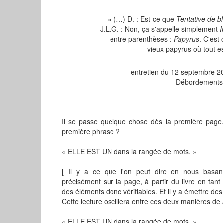
« (…) D. : Est-ce que
Tentative de b
J.L.G. : Non, ça s'appelle simplement
I
entre parenthèses :
Papyrus
. C'est
vieux papyrus où tout es
- entretien du 12 septembre 20
Débordements
Il se passe quelque chose dès la première page. 
première phrase ?
« ELLE EST UN dans la rangée de mots. »
[ Il y a ce que l'on peut dire en nous basant
précisément sur la page, à partir du livre en ta
des éléments donc vérifiables. Et il y a émettre de
Cette lecture oscillera entre ces deux manières de
« ELLE EST UN dans la rangée de mots. ».