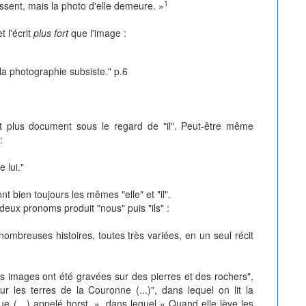
1
aissent, mais la photo d'elle demeure. »
t l'écrit
plus fort
que l'image :
 la photographie subsiste." p.6
st plus document sous le regard de "il". Peut-être même
:
 lui."
ont bien toujours les mêmes "elle" et "il".
deux pronoms produit "nous" puis "ils" :
nombreuses histoires, toutes très variées, en un seul récit
es images ont été gravées sur des pierres et des rochers",
 sur les terres de la Couronne (...)", dans lequel on lit la
ue (…) appelé horst. », dans lequel « Quand elle lève les