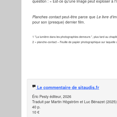
question : « Est-ce qu'une image peut exploser à l'
Planches contact
peut-être parce que
Le livre d'i
pour son (presque) dernier film.
1 "La lumière dans les photographies demeure.", plus tard au chapitr
2 « planche-contact – Feuille de papier photographique sur laquelle a 
Le commentaire de sitaudis.fr
Éric Pesty éditeur, 2026
Traduit par Martin Högström et Luc Bénazet (2025)
40 p.
10 €