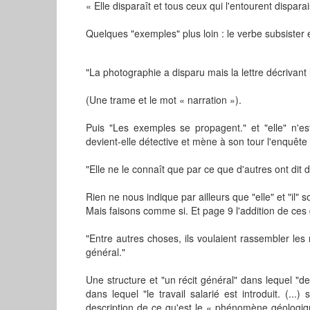
« Elle disparaît et tous ceux qui l'entourent dispar
Quelques "exemples" plus loin : le verbe subsister e
"La photographie a disparu mais la lettre décrivant
(Une trame et le mot « narration »).
Puis "Les exemples se propagent." et "elle" n'e
devient-elle détective et mène à son tour l'enquête 
"Elle ne le connaît que par ce que d'autres ont dit de
Rien ne nous indique par ailleurs que "elle" et "il" s
Mais faisons comme si. Et page 9 l'addition de ces 
"Entre autres choses, ils voulaient rassembler les 
général."
Une structure et "un récit général" dans lequel "d
dans lequel "le travail salarié est introduit. (...)
description de ce qu'est le « phénomène géologiq