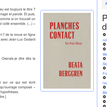
A
leu
est toujours le titre ?
P
mage et parole
. Et puis,
 comme si on trouvait un
d
t collé ensemble. (...) »
17 de la revue en ligne
 avec Jean-Luc Godard
no
We
Oserais-je dire dès la
St
Fr
 sur ce qui est écrit
l’
nt qu'ouvrage composé –
s hypothèses.
Mi
lire
.]