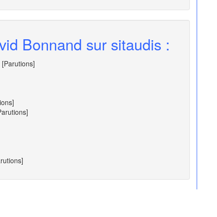
vid Bonnand sur sitaudis :
[Parutions]
]
ions]
Parutions]
rutions]