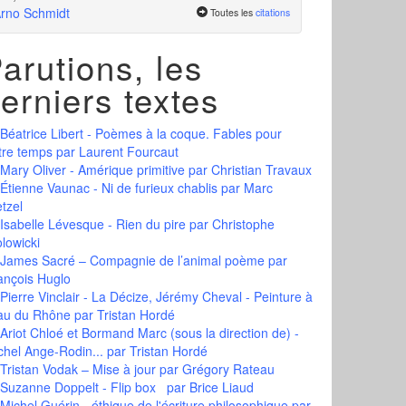
rno Schmidt
Toutes les
citations
arutions, les
erniers textes
Béatrice Libert - Poèmes à la coque. Fables pour
tre temps
par Laurent Fourcaut
Mary Oliver - Amérique primitive
par Christian Travaux
Étienne Vaunac - Ni de furieux chablis
par Marc
tzel
Isabelle Lévesque - Rien du pire
par Christophe
olowicki
James Sacré – Compagnie de l’animal poème
par
ançois Huglo
Pierre Vinclair - La Décize, Jérémy Cheval - Peinture à
eau du Rhône
par Tristan Hordé
Ariot Chloé et Bormand Marc (sous la direction de) -
chel Ange-Rodin...
par Tristan Hordé
Tristan Vodak – Mise à jour
par Grégory Rateau
Suzanne Doppelt - Flip box
par Brice Liaud
Michel Guérin - éthique de l'écriture philosophique
par