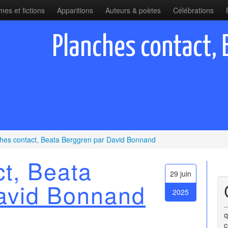
es et fictions
Apparitions
Auteurs & poètes
Célébrations
Planches contact, 
hes contact, Beata Berggren par David Bonnand
t, Beata
29 juin
avid Bonnand
2025
.
q
c