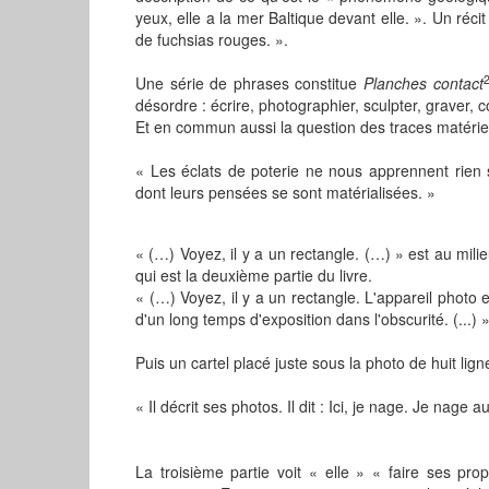
yeux, elle a la mer Baltique devant elle. ». Un récit
de fuchsias rouges. ».
Une série de phrases constitue
Planches contact
désordre : écrire, photographier, sculpter, graver, copi
Et en commun aussi la question des traces matériel
« Les éclats de poterie ne nous apprennent rien 
dont leurs pensées se sont matérialisées. »
« (…) Voyez, il y a un rectangle. (…) » est au mil
qui est la deuxième partie du livre.
« (…) Voyez, il y a un rectangle. L'appareil photo es
d'un long temps d'exposition dans l'obscurité. (...) 
Puis un cartel placé juste sous la photo de huit lig
« Il décrit ses photos. Il dit : Ici, je nage. Je nage 
La troisième partie voit « elle » « faire ses pr