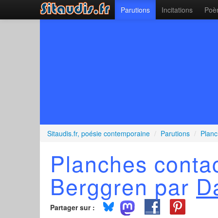
Parutions
Incitations
Poèm
Sitaudis.fr, poésie contemporaine
/
Parutions
/
Planc
Planches contac
Berggren par
D
Partager sur :