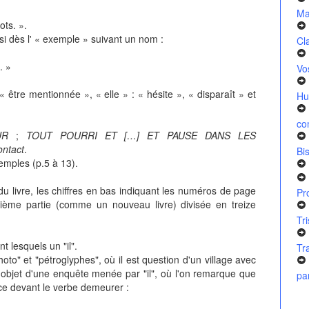
Ma
ots. ».
ssi dès l' « exemple » suivant un nom :
Cl
. »
Vo
« être mentionnée », « elle » : « hésite », « disparaît » et
Hu
co
UR
;
TOUT POURRI ET […] ET PAUSE DANS LES
ontact
.
Bi
emples (p.5 à 13).
u livre, les chiffres en bas indiquant les numéros de page
Pr
oisième partie (comme un nouveau livre) divisée en treize
Tr
t lesquels un "il".
Tr
hoto" et "pétroglyphes", où il est question d'un village avec
e l'objet d'une enquête menée par "il", où l'on remarque que
pa
ace devant le verbe demeurer :