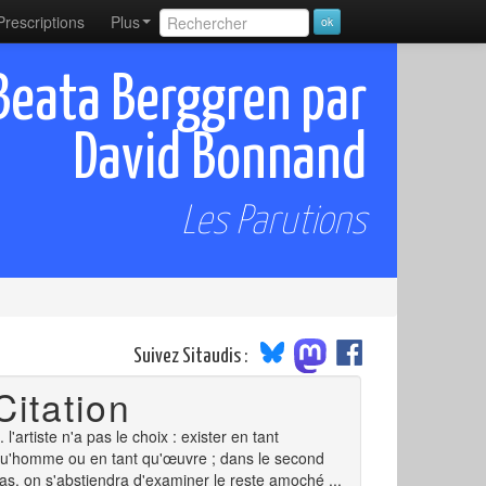
Prescriptions
Plus
Beata Berggren par
David Bonnand
Les Parutions
Suivez Sitaudis :
Citation
.. l'artiste n'a pas le choix : exister en tant
u'homme ou en tant qu'œuvre ; dans le second
as, on s'abstiendra d'examiner le reste amoché ...