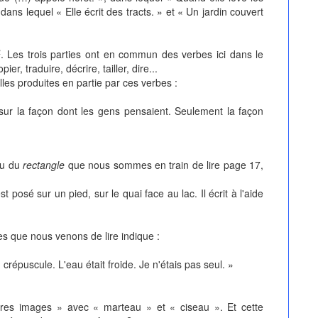
 dans lequel « Elle écrit des tracts. » et « Un jardin couvert
2
. Les trois parties ont en commun des verbes ici dans le
er, traduire, décrire, tailler, dire...
les produites en partie par ces verbes :
sur la façon dont les gens pensaient. Seulement la façon
ieu du
rectangle
que nous sommes en train de lire page 17,
t posé sur un pied, sur le quai face au lac. Il écrit à l'aide
»
nes que nous venons de lire indique :
au crépuscule. L'eau était froide. Je n'étais pas seul. »
opres images » avec « marteau » et « ciseau ». Et cette