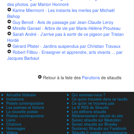
des photos.
par Marion Honnoré
Karine Miermont - Les instants les merles
par Michaël
Bishop
Guy Benoit - Avis de passage
par Jean-Claude Leroy
Mireille Gansel - Arbre de vie
par Marie-Hélène Prouteau
Sarah André - J’arrive pas à sortir de ce pigeon
par Tristan
Hordé
Gérard Pfister - Jardins suspendus
par Christian Travaux
Robert Filliou - Enseigner et apprendre, arts vivants ...
par
Jacques Barbaut
Retour à la liste des
Parutions
de sitaudis
Actualité littéraire
Qui sommes-nous ?
Incitations
Ce qu'on trouvera dans ce taudis
Poésie contemporaine
Ce qu'on ne trouvera pas
Les poèmes et fictions
Le fil RSS de Sitaudis
La nouvelle poésie
Les éditions sitaudis
Poètes contemporains
Référencement naturel du site
Liens
Suivez sitaudis sur Mastodon
Citations
Suivez sitaudis sur Bluesky
Hommages
Soutenez Sitaudis sur Facebook
Vidéos
Sitaudis.fr poésie contemporaine,