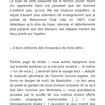
Le sujet de cette plaquette est le féminin pluriel. Ayant
cru apprendre dans ma jeunesse que
les
femmes
n’existent pas, qu’une fille est toujours singulière, je
reçois d’autant plus volontiers cet enseignement que la
poésie de Maryvonne Coat (née en 1967) n’est
didactique qu’à clins de trope, silences et déboîtements
plus parlants que des discours, ses ellipses mettant les
deux points sur l’epsilon.
« à leurs ceintures des trousseaux de mots-clefs »
Parfois, page de droite, « nous autres rejoignons tous
ces endroits sombres où la nuit peut renaître », et même
« l’un de nous […] aimerait faire le voyage seul », adopté
le masculin générique de l’homme comme espèce, cet
homo
en danger de mort, de dissolution – un bon sens
de poète la gardant de toute écriture inclusive. Et ce qu’il
faut bien nommer son féminisme (« nous grandissons
poussés par le souffle de nos maîtres envers offerts
coudes empoignés marionnettes […] // nos
frémissements étalés […] racontent le plus craintif des