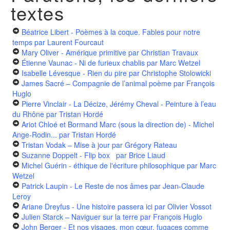
textes
Béatrice Libert - Poèmes à la coque. Fables pour notre
temps
par Laurent Fourcaut
Mary Oliver - Amérique primitive
par Christian Travaux
Étienne Vaunac - Ni de furieux chablis
par Marc Wetzel
Isabelle Lévesque - Rien du pire
par Christophe Stolowicki
James Sacré – Compagnie de l’animal poème
par François
Huglo
Pierre Vinclair - La Décize, Jérémy Cheval - Peinture à l’eau
du Rhône
par Tristan Hordé
Ariot Chloé et Bormand Marc (sous la direction de) - Michel
Ange-Rodin...
par Tristan Hordé
Tristan Vodak – Mise à jour
par Grégory Rateau
Suzanne Doppelt - Flip box
par Brice Liaud
Michel Guérin - éthique de l'écriture philosophique
par Marc
Wetzel
Patrick Laupin - Le Reste de nos âmes
par Jean-Claude
Leroy
Ariane Dreyfus - Une histoire passera ici
par Olivier Vossot
Julien Starck – Naviguer sur la terre
par François Huglo
John Berger - Et nos visages, mon cœur, fugaces comme