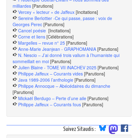
milliardes
[Parutions]
Vercey « lecteur » de Jaffeux
[Incitations]
Sereine Berlottier -Ce qui passe, passe : voix de
Georges Perec
[Parutions]
Cancel poésie
[Incitations]
Corne et liens
[Célébrations]
Margelles – revue n° 25
[Parutions]
Anne-Marie Jeanjean - GRAPHOMANIA
[Parutions]
N. Nescio – J’ai donné trois valium à l’humaniste qui
sommeillait en moi
[Parutions]
Julien Blaine - TOME VII iNACHEV 2025
[Parutions]
Philippe Jaffeux – Courants vides
[Parutions]
Java 1989-2006 l’anthologie
[Parutions]
Philippe Annocque – Abécédaires du dimanche
[Parutions]
Mickaël Berdugo – Perte d’une aile
[Parutions]
Philippe Jaffeux – Courants fous
[Parutions]
Suivez Sitaudis :