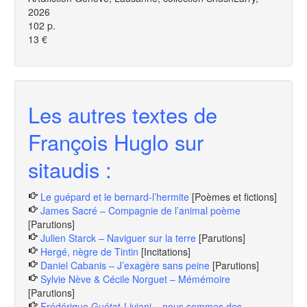
2026
102 p.
13 €
Les autres textes de
François Huglo sur
sitaudis :
Le guépard et le bernard-l’hermite
[Poèmes et fictions]
James Sacré – Compagnie de l’animal poème
[Parutions]
Julien Starck – Naviguer sur la terre
[Parutions]
Hergé, nègre de Tintin
[Incitations]
Daniel Cabanis – J’exagère sans peine
[Parutions]
Sylvie Nève & Cécile Norguet – Mémémoire
[Parutions]
Frédérique Guétat-Liviani – nous sommes des