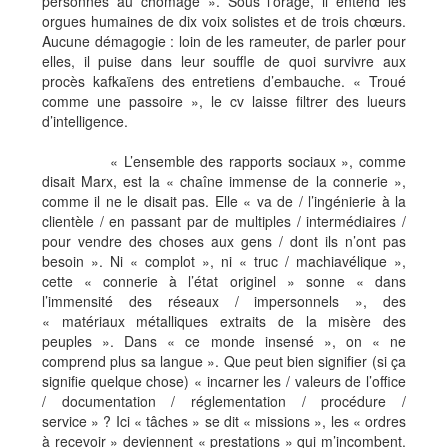
personnes au chômage ». Sous l’orage, il entend les
orgues humaines de dix voix solistes et de trois chœurs.
Aucune démagogie : loin de les rameuter, de parler pour
elles, il puise dans leur souffle de quoi survivre aux
procès kafkaïens des entretiens d’embauche. « Troué
comme une passoire », le cv laisse filtrer des lueurs
d’intelligence.
« L’ensemble des rapports sociaux », comme
disait Marx, est la « chaîne immense de la connerie »,
comme il ne le disait pas. Elle « va de / l’ingénierie à la
clientèle / en passant par de multiples / intermédiaires /
pour vendre des choses aux gens / dont ils n’ont pas
besoin ». Ni « complot », ni « truc / machiavélique »,
cette « connerie à l’état originel » sonne « dans
l’immensité des réseaux / impersonnels », des
« matériaux métalliques extraits de la misère des
peuples ». Dans « ce monde insensé », on « ne
comprend plus sa langue ». Que peut bien signifier (si ça
signifie quelque chose) « incarner les / valeurs de l’office
/ documentation / réglementation / procédure /
service » ? Ici « tâches » se dit « missions », les « ordres
à recevoir » deviennent « prestations » qui m’incombent.