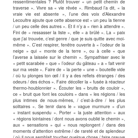
ressentimentales ? Plutôt trouver « un petit chemin de
traverse ». Vivre sa « vie rêvée ». Rimbaud l’a dit, « la
vraie vie est absente », l’une des voix d’Alexandre
Lecoultre ajoute que cette absence est « un peu la tienne
/ un peu celle des autres ». Et il n’y a « rien à attendre ».
Fini de « ressasser la liste », elle « a brûlé ». La « paix
que j’ai trouvée, c’est genre / que je suis quitte avec moi-
même ». C’est respirer, fenêtre ouverte à « l’odeur de la
neige » qui « monte de la terre », ou à celle « que
l’averse a laissée sur le chemin ». Sympathiser avec le
« petit scarabée » que « l’odeur du gâteau » a « fait venir
sur ma veste ». Faire de « la perte » une « bouteille vide
/ où tu plonges ton œil / il y a des reflets étranges / des
odeurs / des échos ». Faire décoller la « fusée à réacteur
thermo-houblonnier ». Écouter les « bruits de couloir »,
ce « bruit que font les couloirs » dans « les régions / les
plus intimes de nous-mêmes, / c’est-à-dire / les plus
solitaires ». Se tenir dans le « vague murmure » d’un
« instant suspendu ». Porter « la juste attention » aux
« régions lointaines / dont nous avons oublié le chemin »,
aux « sensations » qui « nous replongent / dans des
moments d’attention extrême / de rareté et de splendeur
/ où il nous semblait toucher quelque chose / faire preuve