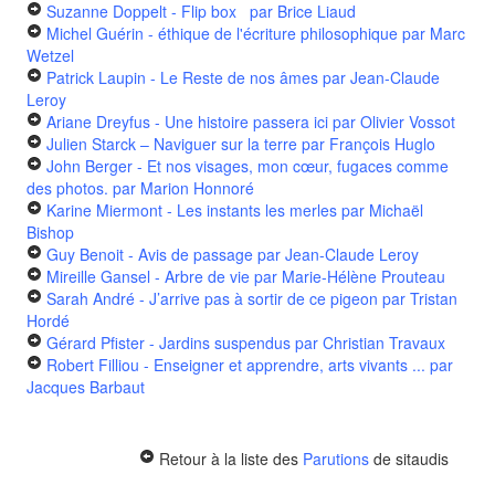
Suzanne Doppelt - Flip box
par Brice Liaud
Michel Guérin - éthique de l'écriture philosophique
par Marc
Wetzel
Patrick Laupin - Le Reste de nos âmes
par Jean-Claude
Leroy
Ariane Dreyfus - Une histoire passera ici
par Olivier Vossot
Julien Starck – Naviguer sur la terre
par François Huglo
John Berger - Et nos visages, mon cœur, fugaces comme
des photos.
par Marion Honnoré
Karine Miermont - Les instants les merles
par Michaël
Bishop
Guy Benoit - Avis de passage
par Jean-Claude Leroy
Mireille Gansel - Arbre de vie
par Marie-Hélène Prouteau
Sarah André - J’arrive pas à sortir de ce pigeon
par Tristan
Hordé
Gérard Pfister - Jardins suspendus
par Christian Travaux
Robert Filliou - Enseigner et apprendre, arts vivants ...
par
Jacques Barbaut
Retour à la liste des
Parutions
de sitaudis