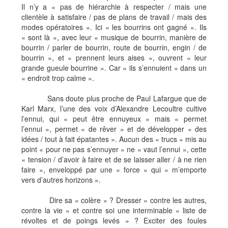
Il n’y a « pas de hiérarchie à respecter / mais une
clientèle à satisfaire / pas de plans de travail / mais des
modes opératoires ». Ici « les bourrins ont gagné ». Ils
« sont là », avec leur « musique de bourrin, manière de
bourrin / parler de bourrin, route de bourrin, engin / de
bourrin », et « prennent leurs aises », ouvrent « leur
grande gueule bourrine ». Car « ils s’ennuient » dans un
« endroit trop calme ».
Sans doute plus proche de Paul Lafargue que de
Karl Marx, l’une des voix d’Alexandre Lecoultre cultive
l’ennui, qui « peut être ennuyeux » mais « permet
l’ennui », permet « de rêver » et de développer « des
idées / tout à fait épatantes ». Aucun des « trucs » mis au
point « pour ne pas s’ennuyer » ne « vaut l’ennui », cette
« tension / d’avoir à faire et de se laisser aller / à ne rien
faire », enveloppé par une « force » qui « m’emporte
vers d’autres horizons ».
Dire sa « colère » ? Dresser « contre les autres,
contre la vie » et contre soi une interminable « liste de
révoltes et de poings levés » ? Exciter des foules