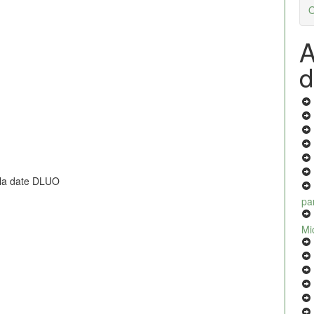
O
A
d
 la date DLUO
pa
Mi