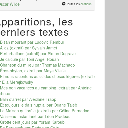
scar Wilde
Toutes les
citations
pparitions, les
erniers textes
Bisan mourant
par Ludovic Rembur
Allez (extrait)
par Sylvain Jamet
Perturbations (extrait)
par Simon Degrave
Je calcule
par Toni Angel-Rouan
Chanson du milieu
par Thomas Machado
Éros-phyton, extrait
par Maya Vitalia
Et nous racontons aussi des choses légères (extrait)
r Ella Merejkowsky
Mes non vacances au camping, extrait
par Antoine
choux
Bain d'arrêt
par Alexiane Trapp
Et toujours le dais nuptial
par Oriane Taieb
La Maison qui brûle (extrait)
par Céline Bernadac
Vaisseau Instantané
par Léon Pradeau
Grotte cent jours
par Yoram Karoubi
Bé Farnouch
par Rodolphe Calin