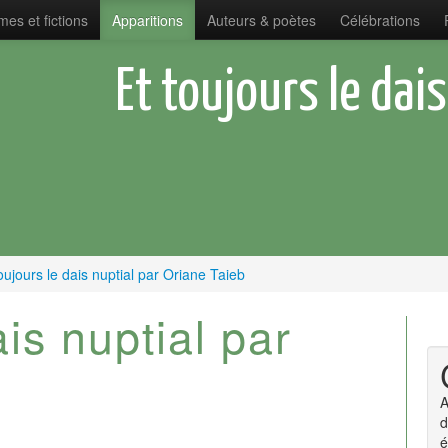
es et fictions
Apparitions
Auteurs & poètes
Célébrations
Et toujours le dai
oujours le dais nuptial par Oriane Taieb
ais nuptial par
A
d
é