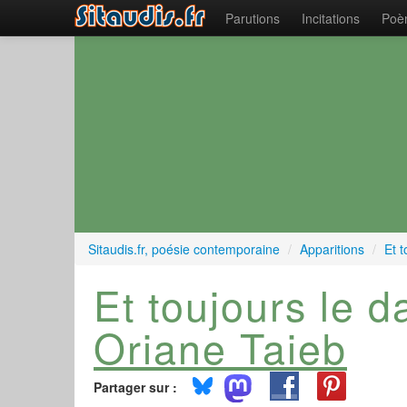
Parutions
Incitations
Poèm
Sitaudis.fr, poésie contemporaine
/
Apparitions
/
Et t
Et toujours le d
Oriane Taieb
Partager sur :