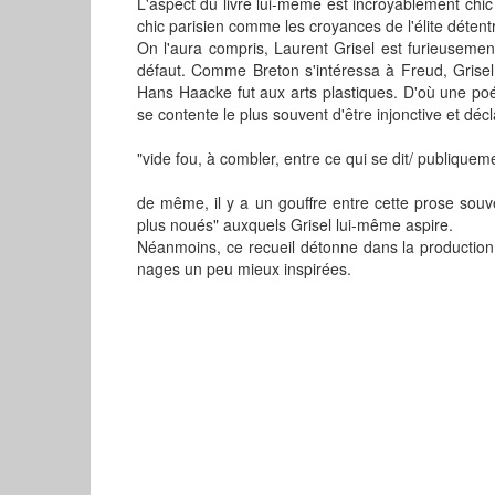
L'aspect du livre lui-même est incroyablement chic 
chic parisien comme les croyances de l'élite détent
On l'aura compris, Laurent Grisel est furieuseme
défaut. Comme Breton s'intéressa à Freud, Grisel
Hans Haacke fut aux arts plastiques. D'où une poési
se contente le plus souvent d'être injonctive et décl
"vide fou, à combler, entre ce qui se dit/ publiquem
de même, il y a un gouffre entre cette prose souv
plus noués" auxquels Grisel lui-même aspire.
Néanmoins, ce recueil détonne dans la production p
nages un peu mieux inspirées.