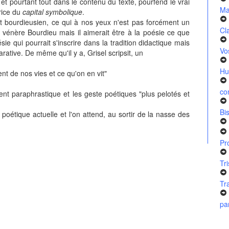
et pourtant tout dans le contenu du texte, pourfend le vrai
Ma
rice du
capital symbolique
.
nt bourdieusien, ce qui à nos yeux n'est pas forcément un
Cl
 vénère Bourdieu mais il aimerait être à la poésie ce que
e qui pourrait s'inscrire dans la tradition didactique mais
Vo
arative. De même qu'il y a, Grisel scripsit, un
Hu
ent de nos vies et ce qu'on en vit"
co
ent paraphrastique et les geste poétiques "plus pelotés et
Bi
oétique actuelle et l'on attend, au sortir de la nasse des
Pr
Tr
Tr
pa