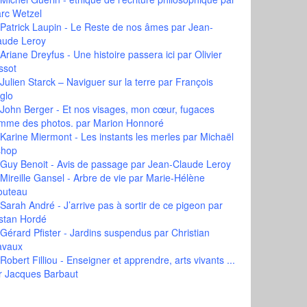
rc Wetzel
Patrick Laupin - Le Reste de nos âmes
par Jean-
aude Leroy
Ariane Dreyfus - Une histoire passera ici
par Olivier
ssot
Julien Starck – Naviguer sur la terre
par François
glo
John Berger - Et nos visages, mon cœur, fugaces
mme des photos.
par Marion Honnoré
Karine Miermont - Les instants les merles
par Michaël
shop
Guy Benoit - Avis de passage
par Jean-Claude Leroy
Mireille Gansel - Arbre de vie
par Marie-Hélène
outeau
Sarah André - J’arrive pas à sortir de ce pigeon
par
istan Hordé
Gérard Pfister - Jardins suspendus
par Christian
avaux
Robert Filliou - Enseigner et apprendre, arts vivants ...
r Jacques Barbaut