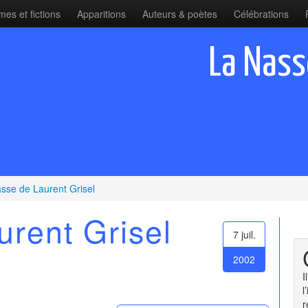
es et fictions
Apparitions
Auteurs & poètes
Célébrations
La Nass
sse de Laurent Grisel
rent Grisel
7 juil.
2002
I
l
r