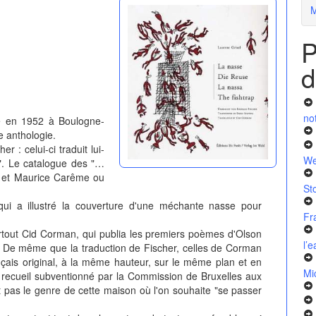
M
P
d
no
né en 1952 à Boulogne-
e anthologie.
r : celui-ci traduit lui-
We
". Le catalogue des "…
mé et Maurice Carême ou
St
i a illustré la couverture d'une méchante nasse pour
Fr
tout Cid Corman, qui publia les premiers poèmes d'Olson
l’
. De même que la traduction de Fischer, celles de Corman
nçais original, à la même hauteur, sur le même plan et en
Mi
le recueil subventionné par la Commission de Bruxelles aux
st pas le genre de cette maison où l'on souhaite "se passer