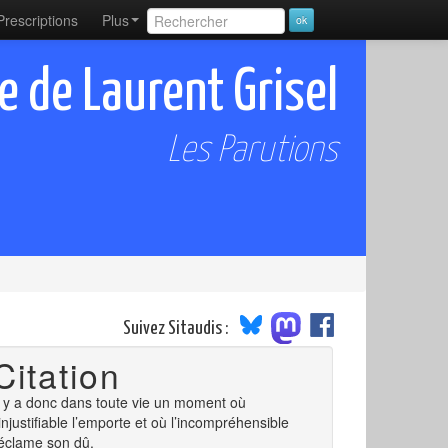
Prescriptions
Plus
e de Laurent Grisel
Les Parutions
Suivez Sitaudis :
Citation
l y a donc dans toute vie un moment où
’injustifiable l’emporte et où l’incompréhensible
éclame son dû.