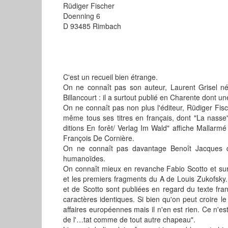
Rüdiger Fischer
Doenning 6
D 93485 Rimbach
C'est un recueil bien étrange.
On ne connaît pas son auteur, Laurent Grisel 
Billancourt : il a surtout publié en Charente dont un
On ne connaît pas non plus l'éditeur, Rüdiger Fische
même tous ses titres en français, dont "La nasse
ditions En forêt/ Verlag Im Wald" affiche Mallar
François De Cornière.
On ne connaît pas davantage Benoît Jacques qu
humanoïdes.
On connaît mieux en revanche Fabio Scotto et sur
et les premiers fragments du A de Louis Zukofsky
et de Scotto sont publiées en regard du texte fra
caractères identiques. Si bien qu'on peut croire 
affaires européennes mais il n'en est rien. Ce n'e
de l'…tat comme de tout autre chapeau".