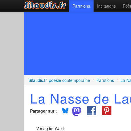
Parutions
Incitations
Poèm
Sitaudis.fr, poésie contemporaine
/
Parutions
/
La Na
La Nasse de Lau
Partager sur :
Verlag im Wald