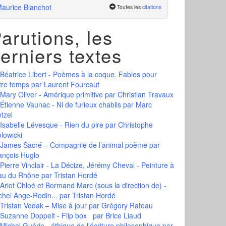
aurice Blanchot
Toutes les
citations
arutions, les
erniers textes
Béatrice Libert - Poèmes à la coque. Fables pour
tre temps
par Laurent Fourcaut
Mary Oliver - Amérique primitive
par Christian Travaux
Étienne Vaunac - Ni de furieux chablis
par Marc
tzel
Isabelle Lévesque - Rien du pire
par Christophe
olowicki
James Sacré – Compagnie de l’animal poème
par
ançois Huglo
Pierre Vinclair - La Décize, Jérémy Cheval - Peinture à
eau du Rhône
par Tristan Hordé
Ariot Chloé et Bormand Marc (sous la direction de) -
chel Ange-Rodin...
par Tristan Hordé
Tristan Vodak – Mise à jour
par Grégory Rateau
Suzanne Doppelt - Flip box
par Brice Liaud
Michel Guérin - éthique de l'écriture philosophique
par