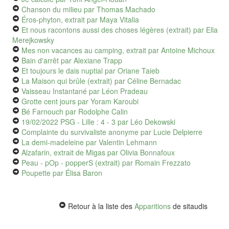
Chanson du milieu
par Thomas Machado
Éros-phyton, extrait
par Maya Vitalia
Et nous racontons aussi des choses légères (extrait)
par Ella
Merejkowsky
Mes non vacances au camping, extrait
par Antoine Michoux
Bain d'arrêt
par Alexiane Trapp
Et toujours le dais nuptial
par Oriane Taieb
La Maison qui brûle (extrait)
par Céline Bernadac
Vaisseau Instantané
par Léon Pradeau
Grotte cent jours
par Yoram Karoubi
Bé Farnouch
par Rodolphe Calin
19/02/2022 PSG - Lille : 4 - 3
par Léo Dekowski
Complainte du survivaliste anonyme
par Lucie Delpierre
La demi-madeleine
par Valentin Lehmann
Alzafarin, extrait de Migas
par Olivia Bonnafoux
Peau - pOp - popperS (extrait)
par Romain Frezzato
Poupette
par Élisa Baron
Retour à la liste des
Apparitions
de sitaudis