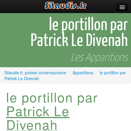
Parutions
le portillon par
Incitations
Patrick Le Divenah
Poèmes et fictions
Apparitions
Les Apparitions
Auteurs & poètes
Sitaudis.fr, poésie contemporaine
/
Apparitions
/
le portillon par
Patrick Le Divenah
Célébrations
le portillon par
Prescriptions
Plus
Patrick Le
Divenah