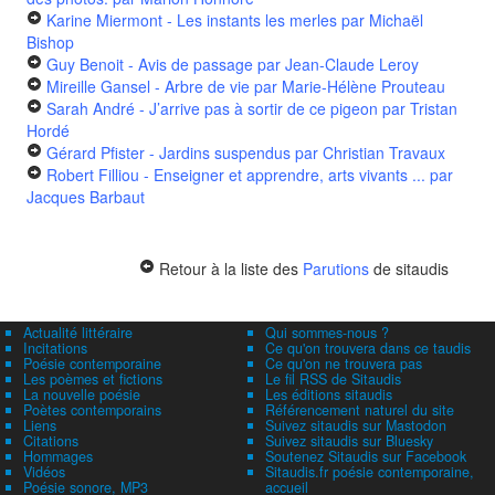
Karine Miermont - Les instants les merles
par Michaël
Bishop
Guy Benoit - Avis de passage
par Jean-Claude Leroy
Mireille Gansel - Arbre de vie
par Marie-Hélène Prouteau
Sarah André - J’arrive pas à sortir de ce pigeon
par Tristan
Hordé
Gérard Pfister - Jardins suspendus
par Christian Travaux
Robert Filliou - Enseigner et apprendre, arts vivants ...
par
Jacques Barbaut
Retour à la liste des
Parutions
de sitaudis
Actualité littéraire
Qui sommes-nous ?
Incitations
Ce qu'on trouvera dans ce taudis
Poésie contemporaine
Ce qu'on ne trouvera pas
Les poèmes et fictions
Le fil RSS de Sitaudis
La nouvelle poésie
Les éditions sitaudis
Poètes contemporains
Référencement naturel du site
Liens
Suivez sitaudis sur Mastodon
Citations
Suivez sitaudis sur Bluesky
Hommages
Soutenez Sitaudis sur Facebook
Vidéos
Sitaudis.fr poésie contemporaine,
Poésie sonore, MP3
accueil