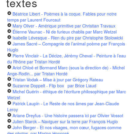
textes
Béatrice Libert - Poèmes à la coque. Fables pour notre
temps
par Laurent Fourcaut
Mary Oliver - Amérique primitive
par Christian Travaux
Étienne Vaunac - Ni de furieux chablis
par Marc Wetzel
Isabelle Lévesque - Rien du pire
par Christophe Stolowicki
James Sacré – Compagnie de l’animal poème
par François
Huglo
Pierre Vinclair - La Décize, Jérémy Cheval - Peinture à l’eau
du Rhône
par Tristan Hordé
Ariot Chloé et Bormand Marc (sous la direction de) - Michel
Ange-Rodin...
par Tristan Hordé
Tristan Vodak – Mise à jour
par Grégory Rateau
Suzanne Doppelt - Flip box
par Brice Liaud
Michel Guérin - éthique de l'écriture philosophique
par Marc
Wetzel
Patrick Laupin - Le Reste de nos âmes
par Jean-Claude
Leroy
Ariane Dreyfus - Une histoire passera ici
par Olivier Vossot
Julien Starck – Naviguer sur la terre
par François Huglo
John Berger - Et nos visages, mon cœur, fugaces comme
des photos.
par Marion Honnoré