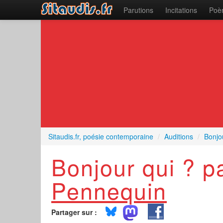
Parutions
Incitations
Poèm
Sitaudis.fr, poésie contemporaine
/
Auditions
/
Bonjo
Bonjour qui ? p
Pennequin
Partager sur :