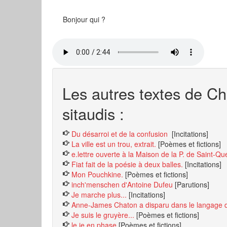
Bonjour qui ?
Les autres textes de C
sitaudis :
Du désarroi et de la confusion
[Incitations]
La ville est un trou, extrait.
[Poèmes et fictions]
e.lettre ouverte à la Maison de la P. de Saint-Qu
Fiat fait de la poésie à deux balles.
[Incitations]
Mon Pouchkine.
[Poèmes et fictions]
inch'menschen d'Antoine Dufeu
[Parutions]
Je marche plus...
[Incitations]
Anne-James Chaton a disparu dans le langage 
Je suis le gruyère...
[Poèmes et fictions]
le je en phase
[Poèmes et fictions]