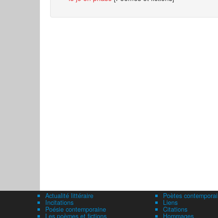
Actualité littéraire
Poètes contemporai
Incitations
Liens
Poésie contemporaine
Citations
Les poèmes et fictions
Hommages