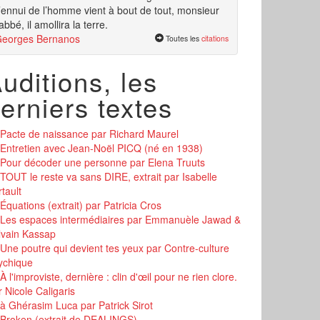
’ennui de l’homme vient à bout de tout, monsieur
’abbé, il amollira la terre.
eorges Bernanos
Toutes les
citations
uditions, les
erniers textes
Pacte de naissance
par Richard Maurel
Entretien avec Jean-Noël PICQ (né en 1938)
Pour décoder une personne
par Elena Truuts
TOUT le reste va sans DIRE, extrait
par Isabelle
tault
Équations (extrait)
par Patricia Cros
Les espaces intermédiaires
par Emmanuèle Jawad &
lvain Kassap
Une poutre qui devient tes yeux
par Contre-culture
ychique
À l'improviste, dernière : clin d'œil pour ne rien clore.
 Nicole Caligaris
à Ghérasim Luca
par Patrick Sirot
Broken (extrait de DEALINGS)