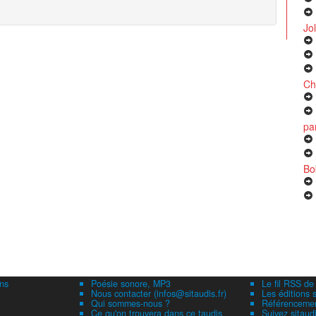
Jol
Ch
pa
Bob
ns
Poésie sonore, MP3
Le fil RSS de
Nous contacter (infos@sitaudis.fr)
Les éditions s
Qui sommes-nous ?
Référencement
Ce qu'on trouvera dans ce taudis
Suivez sitaud