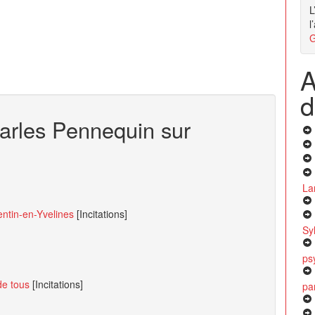
L
l
G
A
d
harles Pennequin sur
Lar
entin-en-Yvelines
[Incitations]
Sy
ps
de tous
[Incitations]
par