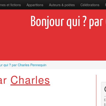
es et fictions
Apparitions
Auteurs & poètes
Célébrations
Bonjour qui ? par
ur qui ? par Charles Pennequin
ar
Charles
…
l
l