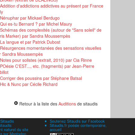
Addition d'addictions addictives au présent
par France
ly
Nénuphar
par Mickael Berdugo
Qui es-tu Bernard ?
par Michel Maury
Schémas des complexités (autour de "Sans soleil" de
ris Marker)
par Sandra Moussempès
La langue et
par Patrick Dubost
Résurgences momentanées des sensations visuelles
r Sandra Moussempès
Notes pour solistes (extrait, 2010)
par Cia Rinne
POésie C'EST..., etc. (fragments)
par Jean-Pierre
illot
Corriger des poussins
par Stéphane Batsal
Hic & Nunc
par Cécile Richard
Retour à la liste des
Auditions
de sitaudis
 Sitaudis
Soutenez Sitaudis sur Facebook
itaudis
Sitaudis.fr poésie contemporaine,
 naturel du site
accueil
is sur Mastodon