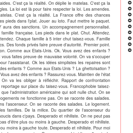
ides. C'est ça la réalité. On déplie le matelas. C'est ça la
ègles. La loi est là pour faire respecter la loi. Les amendes.
telas. C'est ça la réalité. La France offre des chances
les pieds dans l'plat. Jouer au loto. Faut mettre le paquet.
. Y aura des sanctions. Un accompagnement personnalisé.
famille française. Les pieds dans le plat. Chut. Attendez.
ttendez. Chaque famille à 5 inter chut taisez-vous. Famille
cs. Des fonds privés faire preuve d'autorité. Premier point.
tion. Comme aux Etats-Unis. Ok. Vous avez des enfants ?
 vous faites preuve de mauvaise volonté. On va s'occuper
our l'assistanat. Ok les idées simplistes les repaires sont
z des enfants ? Comme aux Etats-Unis ? La ghettoïsation ?
 Vous avez des enfants ? Rassurez-vous. Maintien de l'état
On va les obliger à réfléchir. Rapport de confrontation
 reportage sur place du taisez-vous. Francophobie taisez-
 que l'administration américaine qui soit nulle chut. On se
 logements ne fonctionne pas. On se raconte des salades.
ans l'ascenseur. On se raconte des salades. Le logement.
s familles. De la milice. Du quartier de l'ascenseur du
oucis dans c'pays. Desperado et nihiliste. On ne peut pas
t pas d'être plus ou moins à gauche. Desperado et nihiliste.
u moins à gauche toute. Desperado et nihiliste. Pour moi