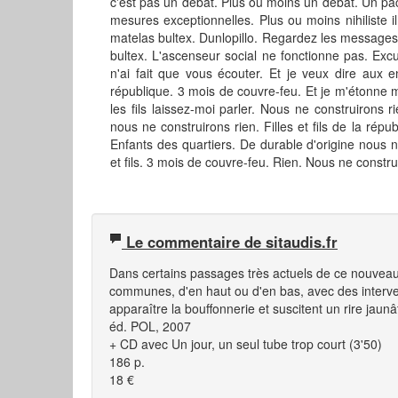
c'est pas un débat. Plus ou moins un débat. Un pa
mesures exceptionnelles. Plus ou moins nihiliste 
matelas bultex. Dunlopillo. Regardez les messages o
bultex. L'ascenseur social ne fonctionne pas. Ex
n'ai fait que vous écouter. Et je veux dire aux en
république. 3 mois de couvre-feu. Et je m'étonne m
les fils laissez-moi parler. Nous ne construirons 
nous ne construirons rien. Filles et fils de la répub
Enfants des quartiers. De durable d'origine nous ne
et fils. 3 mois de couvre-feu. Rien. Nous ne constr
Le commentaire de sitaudis.fr
Dans certains passages très actuels de ce nouveau 
communes, d'en haut ou d'en bas, avec des interven
apparaître la bouffonnerie et suscitent un rire jaunâ
éd. POL, 2007
+ CD avec
Un jour
, un seul tube trop court (3'50)
186 p.
18 €