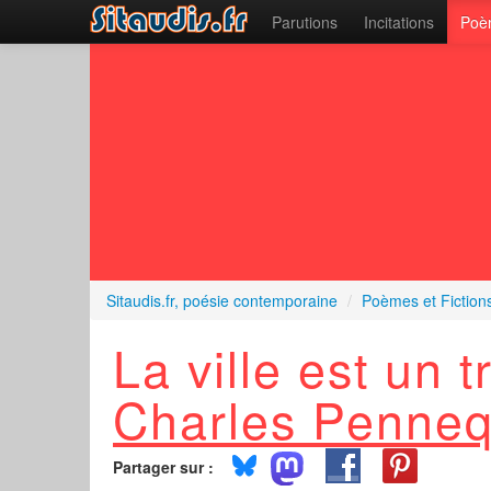
Parutions
Incitations
Poèm
Sitaudis.fr, poésie contemporaine
/
Poèmes et Fiction
La ville est un t
Charles Penneq
Partager sur :