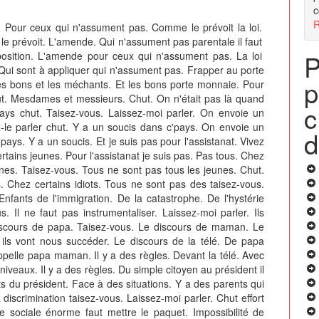
c
R
. Pour ceux qui n'assument pas. Comme le prévoit la loi.
e prévoit. L'amende. Qui n'assument pas parentale il faut
P
sposition. L'amende pour ceux qui n'assument pas. La loi
. Qui sont à appliquer qui n'assument pas. Frapper au porte
p
les bons et les méchants. Et les bons porte monnaie. Pour
hut. Mesdames et messieurs. Chut. On n'était pas là quand
c
ays chut. Taisez-vous. Laissez-moi parler. On envoie un
-le parler chut. Y a un soucis dans c'pays. On envoie un
d
ays. Y a un soucis. Et je suis pas pour l'assistanat. Vivez
ertains jeunes. Pour l'assistanat je suis pas. Pas tous. Chez
eunes. Taisez-vous. Tous ne sont pas tous les jeunes. Chut.
. Chez certains idiots. Tous ne sont pas des taisez-vous.
 Enfants de l'immigration. De la catastrophe. De l'hystérie
. Il ne faut pas instrumentaliser. Laissez-moi parler. Ils
iscours de papa. Taisez-vous. Le discours de maman. Le
ils vont nous succéder. Le discours de la télé. De papa
appelle papa maman. Il y a des règles. Devant la télé. Avec
iveaux. Il y a des règles. Du simple citoyen au président il
ts du président. Face à des situations. Y a des parents qui
 discrimination taisez-vous. Laissez-moi parler. Chut effort
e sociale énorme faut mettre le paquet. Impossibilité de