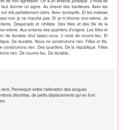
cte de non-agression. On a un arsenal juridique. 3 mois de
il faut donner un signe. Au chevet des banlieues. Avec les
nt été parfaitement clairs. Avec dunlopillo. Et les matelas
cusez-moi je ne marche pas. Et je m'étonne moi-même. Je
fants. Desperado et nihiliste. Des filles et des fils de la
oi-même. Aux enfants des quartiers d'origine. Les filles et
rien de durable chut taisez-vous. 3 mois de couvre-feu. Et
lique. De durable. Nous ne construirons rien. Filles et fils.
 construirons rien. Des quartiers. De la république. Filles
uirons rien. De couvre-feu. De durable.
livre, Pennequin exibe l'aliénation des langues
tions discrètes, de petits déplacements qui en font
tre.