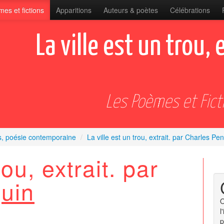
es et fictions
Apparitions
Auteurs & poètes
Célébrations
La ville est un trou, 
Les Poèmes et Fict
s, poésie contemporaine
/
La ville est un trou, extrait. par Charles P
rou, extrait. par
uin
O
l
p