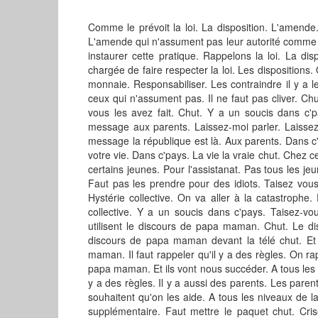
Comme le prévoit la loi. La disposition. L'amende
L'amende qui n'assument pas leur autorité comme l
instaurer cette pratique. Rappelons la loi. La di
chargée de faire respecter la loi. Les dispositions
monnaie. Responsabiliser. Les contraindre il y a 
ceux qui n'assument pas. Il ne faut pas cliver. C
vous les avez fait. Chut. Y a un soucis dans c'p
message aux parents. Laissez-moi parler. Laissez
message la république est là. Aux parents. Dans c'p
votre vie. Dans c'pays. La vie la vraie chut. Chez c
certains jeunes. Pour l'assistanat. Pas tous les j
Faut pas les prendre pour des idiots. Taisez vous
Hystérie collective. On va aller à la catastrophe.
collective. Y a un soucis dans c'pays. Taisez-vous
utilisent le discours de papa maman. Chut. Le d
discours de papa maman devant la télé chut. Et 
maman. Il faut rappeler qu'il y a des règles. On r
papa maman. Et ils vont nous succéder. A tous les n
y a des règles. Il y a aussi des parents. Les paren
souhaitent qu'on les aide. A tous les niveaux de la
supplémentaire. Faut mettre le paquet chut. Cris