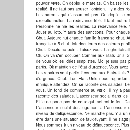
pouvoir vivre. On déplie le matelas. On baisse les a
réalité. Il ne faut pas abuser l'opinion. Il y a des r
Les parents qui n'assument pas. On déplie le ma
exceptionnelles. La redevance télé. Il faut mettre 
Personne ne nie les réalités. La redevance télé
Jouer au loto. Y aura des sanctions. Pour chaque 
Chut. Aujourd'hui chaque famille française chut. A
française à 5 chut. Interlocuteurs des acteurs publi
Chut. Deuxième point. Taisez-vous. La ghettoïsa
Ok. On va s'en occuper. Comme aux Etats-Unis. Si
de vous ok les idées simplistes. Moi je suis pas p
partis. Ok maintien de l'état d'urgence. Vous ave
Les repaires sont partis ? comme aux Etats-Unis ?
d'urgence. Chut. Les Etats-Unis nous regardent. 
ethnique attendez. On se raconte des salades. Le
vous. Un fond de commerce au vitriol. Il n'y a pas
raconte des salades. L'ascenseur social dans les
Et je ne parle pas de ceux qui mettent le feu. D
L'ascenseur social des logements. L'ascenseur de
niveau de déliquescence. Ne marche pas. Y a un s
être dans une situation de faux-fuyant. Il ne s'agi
Nous sommes à un niveau de déliquescence. Plus o