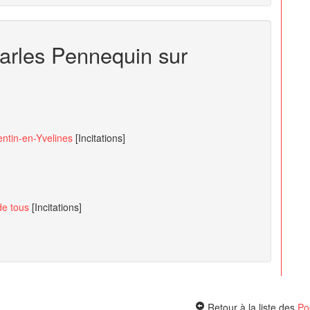
harles Pennequin sur
entin-en-Yvelines
[Incitations]
de tous
[Incitations]
Retour à la liste des
Po