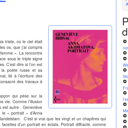
A
P
d
 triste, où le ciel était
les os, que j’ai compris
no
e femme ». La rencontre
e sous le triple signe
s. C’est dire si l’on est
We
e la poète russe et sa
l, lié à l’écriture des
St
consacré des travaux à
Fr
upçon qui pèse sur la
l’
ne vie. Comme l’illusion
is est autre : Geneviève
Mi
 le « portrait » d’Anna
andelstam. C’est si vrai que les vingt et un chapitres qui
acettes d’un portrait en éclats. Portrait diffracté, comme