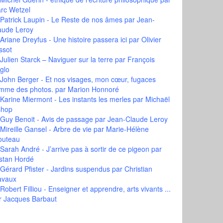
rc Wetzel
Patrick Laupin - Le Reste de nos âmes
par Jean-
aude Leroy
Ariane Dreyfus - Une histoire passera ici
par Olivier
ssot
Julien Starck – Naviguer sur la terre
par François
glo
John Berger - Et nos visages, mon cœur, fugaces
mme des photos.
par Marion Honnoré
Karine Miermont - Les instants les merles
par Michaël
shop
Guy Benoit - Avis de passage
par Jean-Claude Leroy
Mireille Gansel - Arbre de vie
par Marie-Hélène
outeau
Sarah André - J’arrive pas à sortir de ce pigeon
par
istan Hordé
Gérard Pfister - Jardins suspendus
par Christian
avaux
Robert Filliou - Enseigner et apprendre, arts vivants ...
r Jacques Barbaut