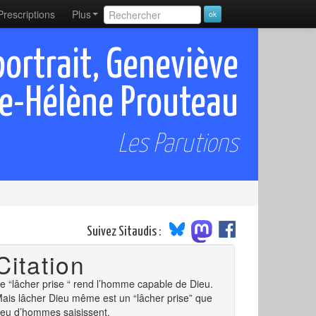
Prescriptions
Plus
ortrait, Geneviève
ie-Hélène Prouteau
Les Parutions
Suivez Sitaudis :
Citation
e “lâcher prise “ rend l’homme capable de Dieu.
ais lâcher Dieu même est un “lâcher prise” que
eu d’hommes saisissent.