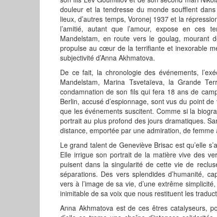
douleur et la tendresse du monde soufflent dan
lieux, d’autres temps, Voronej 1937 et la répress
l’amitié, autant que l’amour, expose en ces t
Mandelstam, en route vers le goulag, mourant de
propulse au cœur de la terrifiante et inexorable m
subjectivité d’Anna Akhmatova.
De ce fait, la chronologie des événements, l’exé
Mandelstam, Marina Tsvetaïeva, la Grande Terre
condamnation de son fils qui fera 18 ans de camp,
Berlin, accusé d’espionnage, sont vus du point de 
que les événements suscitent. Comme si la biograp
portrait au plus profond des jours dramatiques. Sa
distance, emportée par une admiration, de femme à
Le grand talent de Geneviève Brisac est qu’elle s’
Elle irrigue son portrait de la matière vive des v
puisent dans la singularité de cette vie de reclus
séparations. Des vers splendides d’humanité, cap
vers à l’image de sa vie, d’une extrême simplicité, 
inimitable de sa voix que nous restituent les trad
Anna Akhmatova est de ces êtres catalyseurs, por