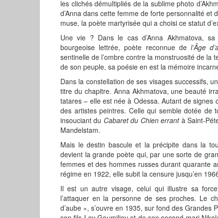
les clichés démultipliés de la sublime photo d’A
d’Anna dans cette femme de forte personnalité et d
muse, la poète martyrisée qui a choisi ce statut d’exi
Une vie ? Dans le cas d’Anna Akhmatova, sa v
bourgeoise lettrée, poète reconnue de
l’Âge d’
sentinelle de l’ombre contre la monstruosité de la t
de son peuple, sa poésie en est la mémoire incarn
Dans la constellation de ses visages successifs, un
titre du chapitre. Anna Akhmatova, une beauté irra
tatares – elle est née à Odessa. Autant de signes q
des artistes peintres. Celle qui semble dotée de 
insouciant du
Cabaret du Chien errant
à Saint-Péte
Mandelstam.
Mais le destin bascule et la précipite dans la tou
devient la grande poète qui, par une sorte de gra
femmes et des hommes russes durant quarante an
régime en 1922, elle subit la censure jusqu’en 19
Il est un autre visage, celui qui illustre sa for
l’attaquer en la personne de ses proches. Le cha
d’aube », s’ouvre en 1935, sur fond des Grandes Pu
son fils Lev Goumiliov et de son second mari Nikola