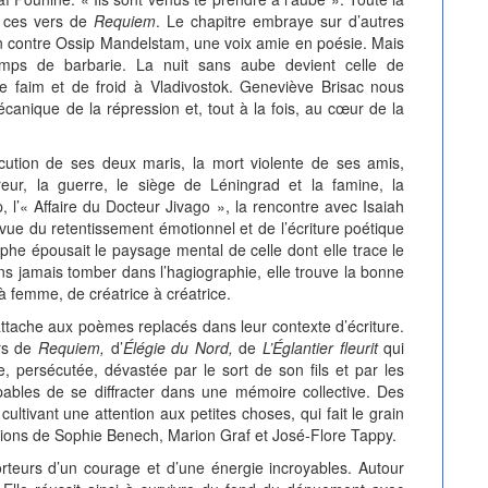
s ces vers de
Requiem
. Le chapitre embraye sur d’autres
ion contre Ossip Mandelstam, une voix amie en poésie. Mais
emps de barbarie. La nuit sans aube devient celle de
 faim et de froid à Vladivostok. Geneviève Brisac nous
écanique de la répression et, tout à la fois, au cœur de la
cution de ses deux maris, la mort violente de ses amis,
ur, la guerre, le siège de Léningrad et la famine, la
 l’« Affaire du Docteur Jivago », la rencontre avec Isaiah
vue du retentissement émotionnel et de l’écriture poétique
he épousait le paysage mental de celle dont elle trace le
ns jamais tomber dans l’hagiographie, elle trouve la bonne
 femme, de créatrice à créatrice.
attache aux poèmes replacés dans leur contexte d’écriture.
ers de
Requiem,
d’
Élégie du Nord,
de
L’Églantier fleurit
qui
e, persécutée, dévastée par le sort de son fils et par les
ables de se diffracter dans une mémoire collective. Des
cultivant une attention aux petites choses, qui fait le grain
uctions de Sophie Benech, Marion Graf et José-Flore Tappy.
teurs d’un courage et d’une énergie incroyables. Autour