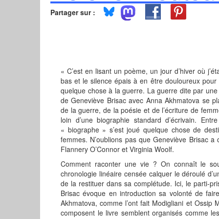
Partager sur :
« C’est en lisant un poème, un jour d’hiver où j’étais
bas et le silence épais à en être douloureux pour 
quelque chose à la guerre. La guerre dite par un
de Geneviève Brisac avec Anna Akhmatova se plac
de la guerre, de la poésie et de l’écriture de femme
loin d’une biographie standard d’écrivain. Entr
« biographe » s’est joué quelque chose de destina
femmes. N’oublions pas que Geneviève Brisac a 
Flannery O’Connor et Virginia Woolf.
Comment raconter une vie ? On connaît le so
chronologie linéaire censée calquer le déroulé d’u
de la restituer dans sa complétude. Ici, le parti-pr
Brisac évoque en introduction sa volonté de faire
Akhmatova, comme l’ont fait Modigliani et Ossip M
composent le livre semblent organisés comme les f