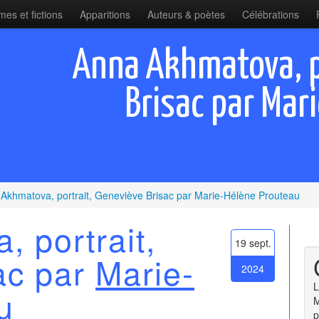
es et fictions
Apparitions
Auteurs & poètes
Célébrations
Anna Akhmatova, p
Brisac par Mar
Akhmatova, portrait, Geneviève Brisac par Marie-Hélène Prouteau
 portrait,
19 sept.
ac par
Marie-
2024
L
u
M
p