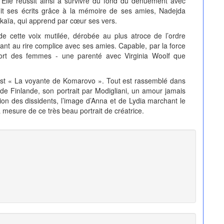
. Elle réussit ainsi à survivre du fond du dénuement avec
nuit ses écrits grâce à la mémoire de ses amies, Nadejda
kaïa, qui apprend par cœur ses vers.
de cette voix mutilée, dérobée au plus atroce de l’ordre
vrant au rire complice avec ses amies. Capable, par la force
 sort des femmes - une parenté avec Virginia Woolf que
est « La voyante de Komarovo ». Tout est rassemblé dans
 de Finlande, son portrait par Modigliani, un amour jamais
ion des dissidents, l’image d’Anna et de Lydia marchant le
a mesure de ce très beau portrait de créatrice.