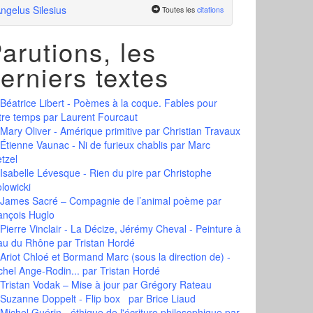
ngelus Silesius
Toutes les
citations
arutions, les
erniers textes
Béatrice Libert - Poèmes à la coque. Fables pour
tre temps
par Laurent Fourcaut
Mary Oliver - Amérique primitive
par Christian Travaux
Étienne Vaunac - Ni de furieux chablis
par Marc
tzel
Isabelle Lévesque - Rien du pire
par Christophe
olowicki
James Sacré – Compagnie de l’animal poème
par
ançois Huglo
Pierre Vinclair - La Décize, Jérémy Cheval - Peinture à
eau du Rhône
par Tristan Hordé
Ariot Chloé et Bormand Marc (sous la direction de) -
chel Ange-Rodin...
par Tristan Hordé
Tristan Vodak – Mise à jour
par Grégory Rateau
Suzanne Doppelt - Flip box
par Brice Liaud
Michel Guérin - éthique de l'écriture philosophique
par