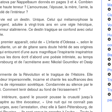
khmatova par Nappelbaum donnés en pages 3 et 4. Combien
Ma
e haute teneur ? L’amoureuse, l’épouse, la mère, l’amie, la
lé de l’intérieur ?
Cl
ie est un destin. Unique. Celui qui métamorphose la
argent,
adulée à vingt-trois ans en une vigie héroïque,
Vo
erreur stalinienne. Ce destin tragique se confond avec celui
ée.
Hu
 premier apparaît, celui de « L’infante d’Odessa », selon le
co
diante, un air de gitane sans doute hérité de ses origines
ui entourent d’une aura magnifique l’inspirante inspiratrice
Bi
tous les dons écrit d’abord une poésie intimiste, au temps
rsbourg et de l’acméisme avec Nikolaï Goumiliov et Ossip
Pr
rmente de la Révolution et le tragique de l’Histoire. Elle
ndeur impersonnelle, incarne et chante les souffrances des
Tr
s de répression soviétique.
Condamnée au silence par le
66. Comment tenir debout au fond de l’écrasement ?
Tr
ce intérieure, quand le pouvoir pousse la cruauté jusqu’à
pa
pitre au titre évocateur, « Une nuit qui ne connaît pas
rges, avec l’arrestation, chez elle à Saint-Pétersbourg, de
ï Pounine. « Ils sont venus te prendre à l’aube ». Toute la