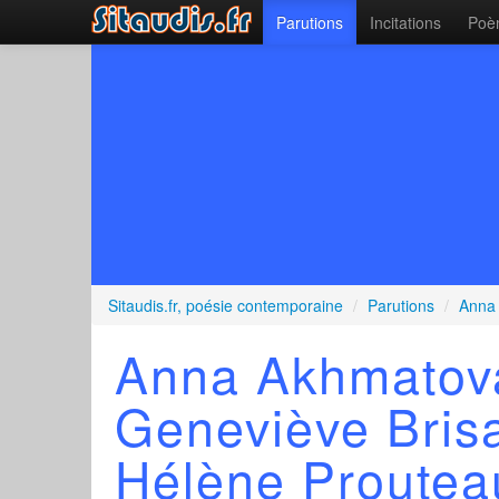
Parutions
Incitations
Poèm
Sitaudis.fr, poésie contemporaine
/
Parutions
/
Anna 
Anna Akhmatova,
Geneviève Bris
Hélène Proutea