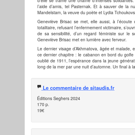
d’elle se trame une chaîne d’intenses solidarités
l’aide d’amis, tel Pasternak. Et à sauver de la 
Mandelstam, la veuve du poète et Lydia Tchoukovs
Geneviève Brisac se met, elle aussi, à l’écoute 
totalitaire, refusant l’enfermement victimaire, s’ou
de sa sensibilité, d’un regard féministe sur le
Geneviève Brisac met en lumière avec ferveur.
Le dernier visage d’Akhmatova, âgée et malade, 
ce dernier chapitre : le cabanon en bord du golfe
oublié de 1911, l’espérance dans la jeune générat
long de la mer par une nuit d’automne. Un final à l
Le commentaire de sitaudis.fr
Éditions Seghers 2024
170 p.
19€