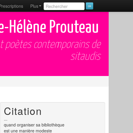
Prescriptions
Plus
e-Hélène Prouteau
et poètes contemporains de
sitaudis
Citation
...
quand organiser sa bibliothèque
est une manière modeste