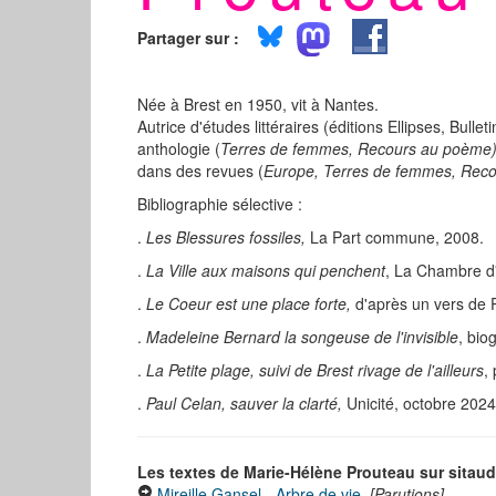
Partager sur :
Née à Brest en 1950, vit à Nantes.
Autrice d'études littéraires (éditions Ellipses, Bulle
anthologie (
Terres de femmes, Recours au poème
dans des revues (
Europe, Terres de femmes, Recou
Bibliographie sélective :
.
Les Blessures fossiles,
La Part commune, 2008.
.
La Ville aux maisons qui penchent
, La Chambre d
.
Le Coeur est une place forte,
d'après un vers de 
.
Madeleine Bernard la songeuse de l'invisible
, bio
.
La Petite plage, suivi de Brest rivage de l'ailleurs
,
.
Paul Celan, sauver la clarté,
Unicité, octobre 2024
Les textes de Marie-Hélène Prouteau sur sitaud
Mireille Gansel - Arbre de vie
[Parutions]