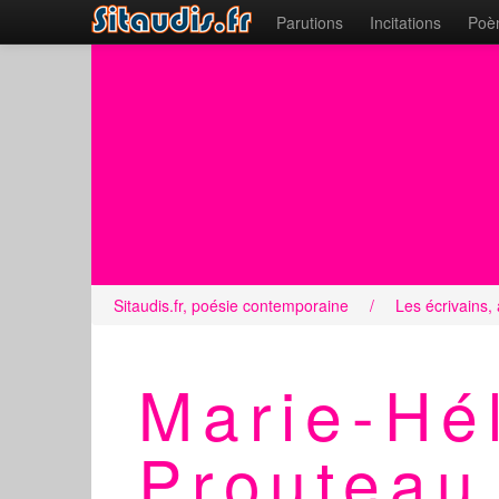
Parutions
Incitations
Poèm
Sitaudis.fr, poésie contemporaine
/
Les écrivains,
Marie-Hé
Prouteau