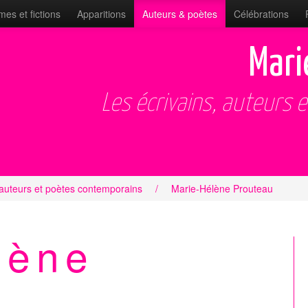
es et fictions
Apparitions
Auteurs & poètes
Célébrations
Mari
Les écrivains, auteurs 
 auteurs et poètes contemporains
/
Marie-Hélène Prouteau
lène