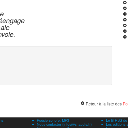
he
réengage
saie
nvole.
Retour à la liste des
Po
ns
Poésie sonore, MP3
Le fil RSS de
Nous contacter (infos@sitaudis.fr)
Les éditions s