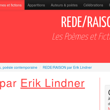
es et fictions
Apparitions
Auteurs & poètes
Célébrations
REDE/RAISO
Les Poèmes et Fict
s, poésie contemporaine
/
REDE/RAISON par Erik Lindner
par
Erik Lindner
À
d
N