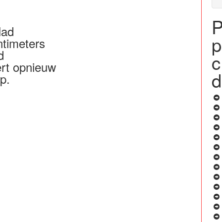
P
lad
p
ntimeters
d
c
ert opnieuw
d
p.