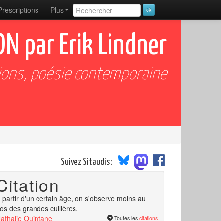
Prescriptions
Plus
N par Erik Lindner
ions, poésie contemporaine
Suivez Sitaudis :
Citation
 partir d'un certain âge, on s'observe moins au
os des grandes cuillères.
athalie Quintane
Toutes les
citations