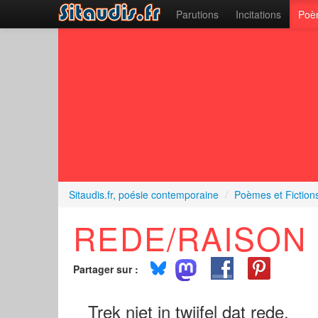
Parutions
Incitations
Poèm
Sitaudis.fr, poésie contemporaine
/
Poèmes et Fiction
REDE/RAISON 
Partager sur :
Trek niet in twijfel dat rede,