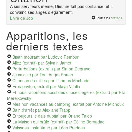
À ses serviteurs même, Dieu ne fait pas confiance, et il
convainc ses anges d’égarement.
Livre de Job
Toutes les
citations
Apparitions, les
derniers textes
Bisan mourant
par Ludovic Rembur
Allez (extrait)
par Sylvain Jamet
Perturbations (extrait)
par Simon Degrave
Je calcule
par Toni Angel-Rouan
Chanson du milieu
par Thomas Machado
Éros-phyton, extrait
par Maya Vitalia
Et nous racontons aussi des choses légères (extrait)
par Ella
Merejkowsky
Mes non vacances au camping, extrait
par Antoine Michoux
Bain d'arrêt
par Alexiane Trapp
Et toujours le dais nuptial
par Oriane Taieb
La Maison qui brûle (extrait)
par Céline Bernadac
Vaisseau Instantané
par Léon Pradeau