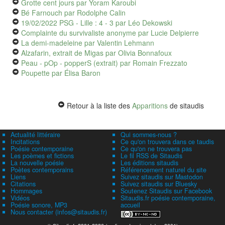
Grotte cent jours
par Yoram Karoubi
Bé Farnouch
par Rodolphe Calin
19/02/2022 PSG - Lille : 4 - 3
par Léo Dekowski
Complainte du survivaliste anonyme
par Lucie Delpierre
La demi-madeleine
par Valentin Lehmann
Alzafarin, extrait de Migas
par Olivia Bonnafoux
Peau - pOp - popperS (extrait)
par Romain Frezzato
Poupette
par Élisa Baron
Retour à la liste des
Apparitions
de sitaudis
Actualité littéraire
Qui sommes-nous ?
Incitations
Ce qu'on trouvera dans ce taudis
Poésie contemporaine
Ce qu'on ne trouvera pas
Les poèmes et fictions
Le fil RSS de Sitaudis
La nouvelle poésie
Les éditions sitaudis
Poètes contemporains
Référencement naturel du site
Liens
Suivez sitaudis sur Mastodon
Citations
Suivez sitaudis sur Bluesky
Hommages
Soutenez Sitaudis sur Facebook
Vidéos
Sitaudis.fr poésie contemporaine,
Poésie sonore, MP3
accueil
Nous contacter (infos@sitaudis.fr)