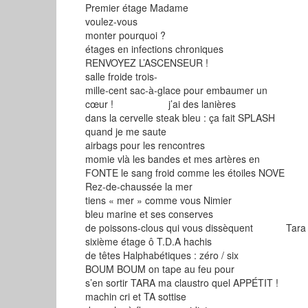
Premier étage Madame
voulez-vous
monter pourquoi ?
étages en infections chroniques
RENVOYEZ L’ASCENSEUR !
salle froide trois-
mille-cent sac-à-glace pour embaumer un
cœur ! j’ai des lanières
dans la cervelle steak bleu : ça fait SPLASH
quand je me saute
airbags pour les rencontres
momie vlà les bandes et mes artères en
FONTE le sang froid comme les étoiles NOVE
Rez-de-chaussée la mer
tiens « mer » comme vous Nimier
bleu marine et ses conserves
de poissons-clous qui vous dissèquent Tara
sixième étage ô T.D.A hachis
de têtes Halphabétiques : zéro / six
BOUM BOUM on tape au feu pour
s’en sortir TARA ma claustro quel APPÉTIT !
machin cri et TA sottise