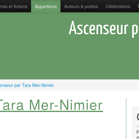
es et fictions
Apparitions
Auteurs & poètes
Célébrations
Ascenseur p
enseur par Tara Mer-Nimier
Tara Mer-Nimier
…
p
m