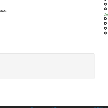
euses
De