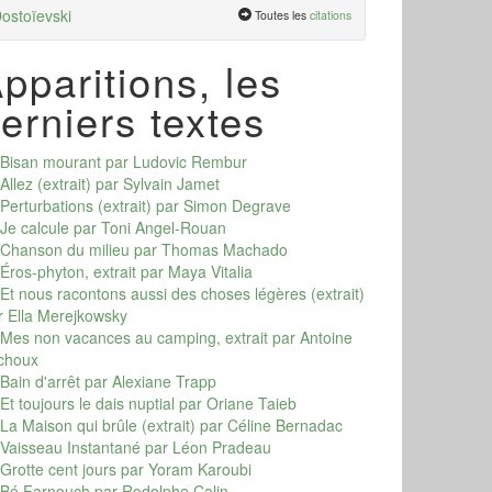
ostoïevski
Toutes les
citations
pparitions, les
erniers textes
Bisan mourant
par Ludovic Rembur
Allez (extrait)
par Sylvain Jamet
Perturbations (extrait)
par Simon Degrave
Je calcule
par Toni Angel-Rouan
Chanson du milieu
par Thomas Machado
Éros-phyton, extrait
par Maya Vitalia
Et nous racontons aussi des choses légères (extrait)
r Ella Merejkowsky
Mes non vacances au camping, extrait
par Antoine
choux
Bain d'arrêt
par Alexiane Trapp
Et toujours le dais nuptial
par Oriane Taieb
La Maison qui brûle (extrait)
par Céline Bernadac
Vaisseau Instantané
par Léon Pradeau
Grotte cent jours
par Yoram Karoubi
Bé Farnouch
par Rodolphe Calin