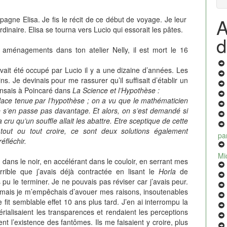
A
gne Elisa. Je fis le récit de ce début de voyage. Je leur
dinaire. Elisa se tourna vers Lucio qui essorait les pâtes.
d
es aménagements dans ton atelier Nelly, il est mort le 16
vait été occupé par Lucio il y a une dizaine d’années. Les
s. Je devinais pour me rassurer qu’il suffisait d’établir un
pensais à Poincaré dans
La Science et l’Hypothèse :
lace tenue par l’hypothèse ; on a vu que le mathématicien
e s’en passe pas davantage. Et alors, on s’est demandé si
 cru qu’un souffle allait les abattre. Etre sceptique de cette
 tout ou tout croire, ce sont deux solutions également
pa
éfléchir.
Mi
n dans le noir, en accélérant dans le couloir, en serrant mes
ible que j’avais déjà contractée en lisant le
Horla
de
pu le terminer. Je ne pouvais pas réviser car j’avais peur.
, mais je m’empêchais d’avouer mes raisons, insoutenables
it semblable effet 10 ans plus tard. J’en ai interrompu la
térialisaient les transparences et rendaient les perceptions
t l’existence des fantômes. Ils me faisaient y croire, plus