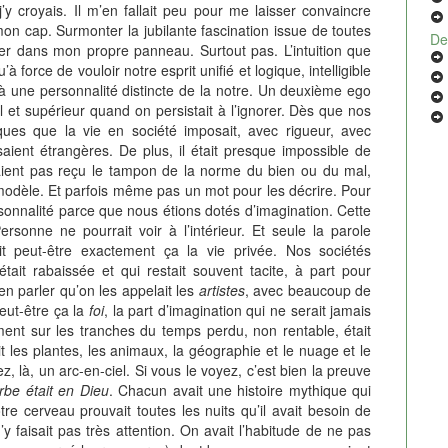
’y croyais. Il m’en fallait peu pour me laisser convaincre
mon cap. Surmonter la jubilante fascination issue de toutes
De
ber dans mon propre panneau. Surtout pas. L’intuition que
’à force de vouloir notre esprit unifié et logique, intelligible
ué à une personnalité distincte de la notre. Un deuxième ego
l et supérieur quand on persistait à l’ignorer. Dès que nos
tiques que la vie en société imposait, avec rigueur, avec
saient étrangères. De plus, il était presque impossible de
aient pas reçu le tampon de la norme du bien ou du mal,
 modèle. Et parfois même pas un mot pour les décrire. Pour
sonnalité parce que nous étions dotés d’imagination. Cette
rsonne ne pourrait voir à l’intérieur. Et seule la parole
ait peut-être exactement ça la vie privée. Nos sociétés
tait rabaissée et qui restait souvent tacite, à part pour
en parler qu’on les appelait les
artistes
, avec beaucoup de
peut-être ça la
foi
, la part d’imagination qui ne serait jamais
ement sur les tranches du temps perdu, non rentable, était
 les plantes, les animaux, la géographie et le nuage et le
ez, là, un arc-en-ciel. Si vous le voyez, c’est bien la preuve
rbe était en Dieu
. Chacun avait une histoire mythique qui
otre cerveau prouvait toutes les nuits qu’il avait besoin de
’y faisait pas très attention. On avait l’habitude de ne pas