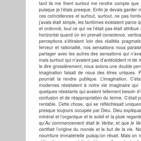
tard ils me firent surtout me rendre compte que j
puisque je l’étais presque. Enfin je devais garder 
ces coïncidences et surtout, surtout, ne pas tom
j’avais était simple, les fantômes existaient parce qu
et ordonné, tout ce qui ne l’était pas était attrib
horizontal quand on en prenait conscience, vertica
perceptions s’étiraient loin des réalités pragma
ferveur et rationalité, nos sensations nous parais
partager avec les autres des sensations qui n’av
mais surtout qui n’avaient pas d’antécédent ni de
le dire grossièrement, nous avions une double per
imagination faisait de nous des êtres uniques. Pe
pourrait la rendre publique. L’imagination. C’ét
modernes résistaient à notre vie imaginaire qui é
quelques résistants qui avaient tellement besoin d’
confusion et de réappropriation du terme. C’était 
rentable. Cette chose, qui se réfléchissait uniqu
presque toujours occupée par Dieu. Dieu expliquait
minéral et l’organique et le soleil et la pluie regard
qu’
Au commencement était le Verbe
, et que
le Ve
certifiait l’origine du monde et le but de la vie. N
nourriture immatérielle puisqu’on rêvait. Mais on n