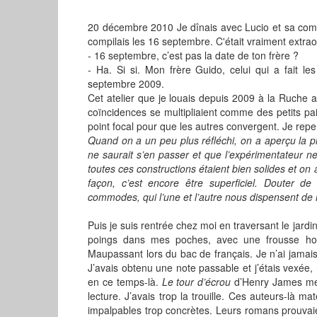
20 décembre 2010 Je dînais avec Lucio et sa compa
compilais les 16 septembre. C'était vraiment extraor
- 16 septembre, c’est pas la date de ton frère ?
- Ha. Si si. Mon frère Guido, celui qui a fait l
septembre 2009.
Cet atelier que je louais depuis 2009 à la Ruche a
coïncidences se multipliaient comme des petits pain
point focal pour que les autres convergent. Je re
Quand on a un peu plus réfléchi, on a aperçu la p
ne saurait s’en passer et que l’expérimentateur n
toutes ces constructions étaient bien solides et on a
façon, c’est encore être superficiel. Douter de
commodes, qui l’une et l’autre nous dispensent de r
Puis je suis rentrée chez moi en traversant le jardi
poings dans mes poches, avec une frousse horr
Maupassant lors du bac de français. Je n’ai jamais 
J’avais obtenu une note passable et j’étais vexée
en ce temps-là.
Le tour d’écrou
d’Henry James me f
lecture. J’avais trop la trouille. Ces auteurs-là ma
impalpables trop concrètes. Leurs romans prouvaien