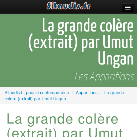
Parutions
La grande colère
Incitations
(extrait) par Umut
Poèmes et fictions
Ungan
Apparitions
Auteurs & poètes
Les Apparitions
Célébrations
Sitaudis.fr, poésie contemporaine
/
Apparitions
/
La grande
Prescriptions
colère (extrait) par Umut Ungan
Plus
La grande colère
(extrait) par
Umut