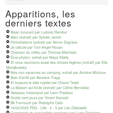
Apparitions, les
derniers textes
Bisan mourant
par Ludovic Rembur
Allez (extrait)
par Sylvain Jamet
Perturbations (extrait)
par Simon Degrave
Je calcule
par Toni Angel-Rouan
Chanson du milieu
par Thomas Machado
Éros-phyton, extrait
par Maya Vitalia
Et nous racontons aussi des choses légères (extrait)
par Ella
Merejkowsky
Mes non vacances au camping, extrait
par Antoine Michoux
Bain d'arrêt
par Alexiane Trapp
Et toujours le dais nuptial
par Oriane Taieb
La Maison qui brûle (extrait)
par Céline Bernadac
Vaisseau Instantané
par Léon Pradeau
Grotte cent jours
par Yoram Karoubi
Bé Farnouch
par Rodolphe Calin
19/02/2022 PSG - Lille : 4 - 3
par Léo Dekowski
Complainte du survivaliste anonyme
par Lucie Delpierre