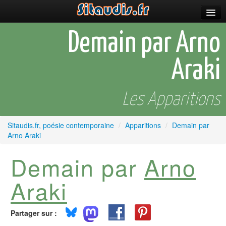
Parutions
Demain par Arno
Incitations
Araki
Poèmes et fictions
Apparitions
Les Apparitions
Auteurs & poètes
Sitaudis.fr, poésie contemporaine
/
Apparitions
/
Demain par
Arno Araki
Célébrations
Demain par
Arno
Prescriptions
Plus
Araki
Partager sur :