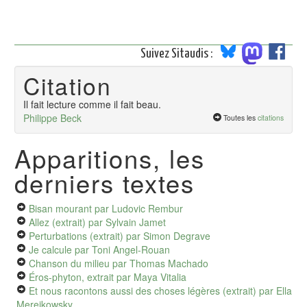
Suivez Sitaudis :
Citation
Il fait lecture comme il fait beau.
Philippe Beck
Toutes les
citations
Apparitions, les
derniers textes
Bisan mourant
par Ludovic Rembur
Allez (extrait)
par Sylvain Jamet
Perturbations (extrait)
par Simon Degrave
Je calcule
par Toni Angel-Rouan
Chanson du milieu
par Thomas Machado
Éros-phyton, extrait
par Maya Vitalia
Et nous racontons aussi des choses légères (extrait)
par Ella
Merejkowsky