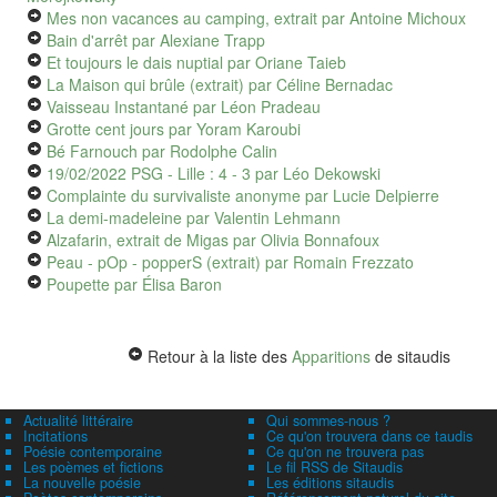
Mes non vacances au camping, extrait
par Antoine Michoux
Bain d'arrêt
par Alexiane Trapp
Et toujours le dais nuptial
par Oriane Taieb
La Maison qui brûle (extrait)
par Céline Bernadac
Vaisseau Instantané
par Léon Pradeau
Grotte cent jours
par Yoram Karoubi
Bé Farnouch
par Rodolphe Calin
19/02/2022 PSG - Lille : 4 - 3
par Léo Dekowski
Complainte du survivaliste anonyme
par Lucie Delpierre
La demi-madeleine
par Valentin Lehmann
Alzafarin, extrait de Migas
par Olivia Bonnafoux
Peau - pOp - popperS (extrait)
par Romain Frezzato
Poupette
par Élisa Baron
Retour à la liste des
Apparitions
de sitaudis
Actualité littéraire
Qui sommes-nous ?
Incitations
Ce qu'on trouvera dans ce taudis
Poésie contemporaine
Ce qu'on ne trouvera pas
Les poèmes et fictions
Le fil RSS de Sitaudis
La nouvelle poésie
Les éditions sitaudis