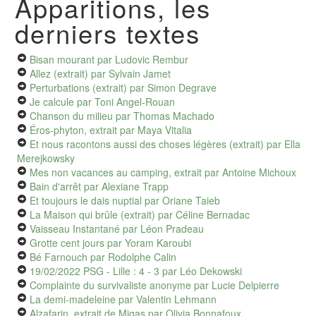
Apparitions, les
derniers textes
Bisan mourant
par Ludovic Rembur
Allez (extrait)
par Sylvain Jamet
Perturbations (extrait)
par Simon Degrave
Je calcule
par Toni Angel-Rouan
Chanson du milieu
par Thomas Machado
Éros-phyton, extrait
par Maya Vitalia
Et nous racontons aussi des choses légères (extrait)
par Ella
Merejkowsky
Mes non vacances au camping, extrait
par Antoine Michoux
Bain d'arrêt
par Alexiane Trapp
Et toujours le dais nuptial
par Oriane Taieb
La Maison qui brûle (extrait)
par Céline Bernadac
Vaisseau Instantané
par Léon Pradeau
Grotte cent jours
par Yoram Karoubi
Bé Farnouch
par Rodolphe Calin
19/02/2022 PSG - Lille : 4 - 3
par Léo Dekowski
Complainte du survivaliste anonyme
par Lucie Delpierre
La demi-madeleine
par Valentin Lehmann
Alzafarin, extrait de Migas
par Olivia Bonnafoux