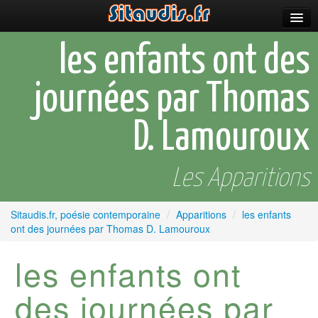
Parutions
les enfants ont des
Incitations
journées par Thomas
Poèmes et fictions
D. Lamouroux
Apparitions
Auteurs & poètes
Les Apparitions
Célébrations
Sitaudis.fr, poésie contemporaine
/
Apparitions
/
les enfants
Prescriptions
ont des journées par Thomas D. Lamouroux
Plus
les enfants ont
des journées par