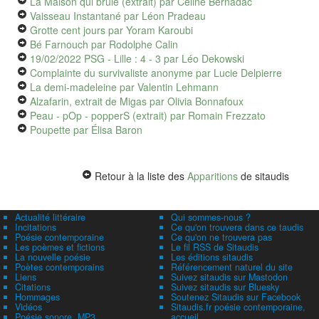
La Maison qui brûle (extrait)
par Céline Bernadac
Vaisseau Instantané
par Léon Pradeau
Grotte cent jours
par Yoram Karoubi
Bé Farnouch
par Rodolphe Calin
19/02/2022 PSG - Lille : 4 - 3
par Léo Dekowski
Complainte du survivaliste anonyme
par Lucie Delpierre
La demi-madeleine
par Valentin Lehmann
Alzafarin, extrait de Migas
par Olivia Bonnafoux
Peau - pOp - popperS (extrait)
par Romain Frezzato
Poupette
par Élisa Baron
Retour à la liste des
Apparitions
de sitaudis
Actualité littéraire
Qui sommes-nous ?
Incitations
Ce qu'on trouvera dans ce taudis
Poésie contemporaine
Ce qu'on ne trouvera pas
Les poèmes et fictions
Le fil RSS de Sitaudis
La nouvelle poésie
Les éditions sitaudis
Poètes contemporains
Référencement naturel du site
Liens
Suivez sitaudis sur Mastodon
Citations
Suivez sitaudis sur Bluesky
Hommages
Soutenez Sitaudis sur Facebook
Vidéos
Sitaudis.fr poésie contemporaine,
Poésie sonore, MP3
accueil