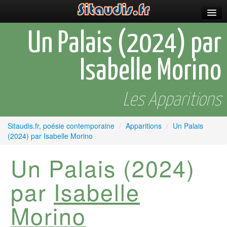
Parutions
Un Palais (2024) par
Incitations
Isabelle Morino
Poèmes et fictions
Apparitions
Les Apparitions
Auteurs & poètes
Sitaudis.fr, poésie contemporaine
/
Apparitions
/
Un Palais
(2024) par Isabelle Morino
Célébrations
Un Palais (2024)
Prescriptions
Plus
par
Isabelle
Morino