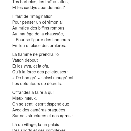
Tes barbelés, tes traîne-lattes,
Et tes caddys abandonnés ?
Il faut de l'imagination
Pour penser un cérémonial
Au milieu des biffins rompus
Au manège de la chaussée,
– Pour se figurer des honneurs
En lieu et place des ornières.
La flamme ne prendra l'o-
Vation debout
Et les
viva
, et la
ola
,
Qu'à la force des pelleteuses ;
« De bon gré » : ainsi maugréent
Les détenteurs de décrets.
Offrandes à faire à qui
Mieux mieux,
On se sent l'esprit dispendieux
Avec des caméras braquées
Sur nos structures et nos
agrès
:
Là un village, là un palais
Des sports et des complexes