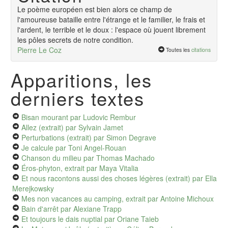
Le poème européen est bien alors ce champ de
l'amoureuse bataille entre l'étrange et le familier, le frais et
l'ardent, le terrible et le doux : l'espace où jouent librement
les pôles secrets de notre condition.
Pierre Le Coz
Toutes les
citations
Apparitions, les
derniers textes
Bisan mourant
par Ludovic Rembur
Allez (extrait)
par Sylvain Jamet
Perturbations (extrait)
par Simon Degrave
Je calcule
par Toni Angel-Rouan
Chanson du milieu
par Thomas Machado
Éros-phyton, extrait
par Maya Vitalia
Et nous racontons aussi des choses légères (extrait)
par Ella
Merejkowsky
Mes non vacances au camping, extrait
par Antoine Michoux
Bain d'arrêt
par Alexiane Trapp
Et toujours le dais nuptial
par Oriane Taieb