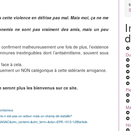
s
S
s cette violence en défrise pas mal. Mais moi, ça ne me
I
nnemis ne sont pas vraiment des amis, mais un peu
d
 confirment malheureusement une fois de plus, l’existence
munes inextinguibles dont l’antisémitisme, souvent sous
Du
 face à cela.
iquement un NON catégorique à cette sidérante arrogance.
ne seront plus les bienvenus sur ce site.
Pi
Ma
onfavreux
aris-n-est-pas-un-acteur-mais-un-champ-de-bataille?
RANSAC&utm_content=&utm_term=&xtor=EPR-1013-%5Barticle-
Ho