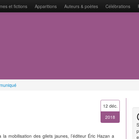
es et fictions
Apparitions
Auteurs & poètes
Célébrations
muniqué
12 déc.
2018
S
p
la mobilisation des gilets jaunes, l’éditeur Éric Hazan a
e