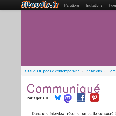
Parutions
Incitations
Poèm
Sitaudis.fr, poésie contemporaine
/
Incitations
/
Com
Communiqué
Partager sur :
*
Dans une interview
récente, en partie consacré à 