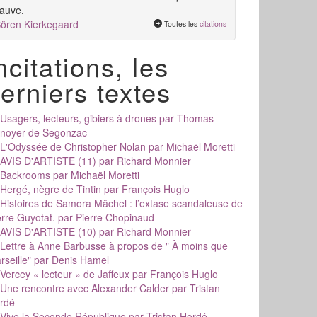
auve.
ören Kierkegaard
Toutes les
citations
ncitations, les
erniers textes
Usagers, lecteurs, gibiers à drones
par Thomas
noyer de Segonzac
L'Odyssée de Christopher Nolan
par Michaël Moretti
AVIS D'ARTISTE (11)
par Richard Monnier
Backrooms
par Michaël Moretti
Hergé, nègre de Tintin
par François Huglo
Histoires de Samora Mâchel : l’extase scandaleuse de
erre Guyotat.
par Pierre Chopinaud
AVIS D'ARTISTE (10)
par Richard Monnier
Lettre à Anne Barbusse à propos de " À moins que
rseille"
par Denis Hamel
Vercey « lecteur » de Jaffeux
par François Huglo
Une rencontre avec Alexander Calder
par Tristan
rdé
Vive la Seconde République
par Tristan Hordé