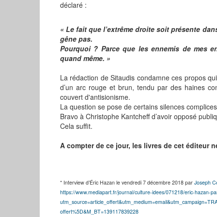
déclaré :
« Le fait que l’extrême droite soit présente dan
gêne pas.
Pourquoi ? Parce que les ennemis de mes e
quand même. »
La rédaction de Sitaudis condamne ces propos qui
d’un arc rouge et brun, tendu par des haines com
couvert d'antisionisme.
La question se pose de certains silences complices
Bravo à Christophe Kantcheff d’avoir opposé publ
Cela suffit.
A compter de ce jour, les livres de cet éditeur 
* Interview d’Éric Hazan le vendredi 7 décembre 2018 par
Joseph C
https://www.mediapart.fr/journal/culture-idees/071218/eric-hazan-p
utm_source=article_offert&utm_medium=email&utm_campaign=T
offert%5D&M_BT=139117839228