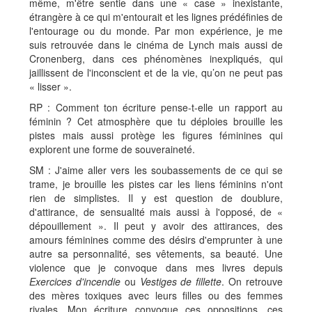
même, m'être sentie dans une « case » inexistante,
étrangère à ce qui m'entourait et les lignes prédéfinies de
l'entourage ou du monde. Par mon expérience, je me
suis retrouvée dans le cinéma de Lynch mais aussi de
Cronenberg, dans ces phénomènes inexpliqués, qui
jaillissent de l'inconscient et de la vie, qu’on ne peut pas
« lisser ».
RP : Comment ton écriture pense-t-elle un rapport au
féminin ? Cet atmosphère que tu déploies brouille les
pistes mais aussi protège les figures féminines qui
explorent une forme de souveraineté.
SM : J'aime aller vers les soubassements de ce qui se
trame, je brouille les pistes car les liens féminins n'ont
rien de simplistes. Il y est question de doublure,
d'attirance, de sensualité mais aussi à l'opposé, de «
dépouillement ». Il peut y avoir des attirances, des
amours féminines comme des désirs d'emprunter à une
autre sa personnalité, ses vêtements, sa beauté. Une
violence que je convoque dans mes livres depuis
Exercices d'incendie
ou
Vestiges de fillette
. On retrouve
des mères toxiques avec leurs filles ou des femmes
rivales. Mon écriture convoque ces oppositions, ces