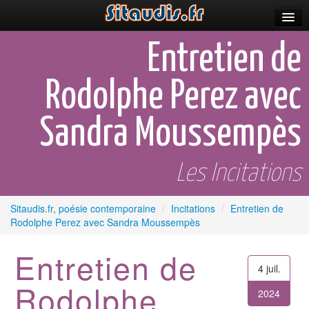
Parutions
Entretien de
Incitations
Rodolphe Perez avec
Poèmes et fictions
Sandra Moussempès
Apparitions
Auteurs & poètes
Les Incitations
Célébrations
Sitaudis.fr, poésie contemporaine
/
Incitations
/
Entretien de
Prescriptions
Rodolphe Perez avec Sandra Moussempès
Plus
Entretien de
4 juil.
Rodolphe
2024