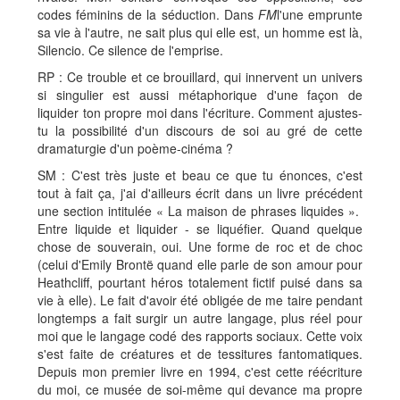
codes féminins de la séduction. Dans
FM
l'une emprunte
sa vie à l'autre, ne sait plus qui elle est, un homme est là,
Silencio. Ce silence de l'emprise.
RP : Ce trouble et ce brouillard, qui innervent un univers
si singulier est aussi métaphorique d'une façon de
liquider ton propre moi dans l'écriture. Comment ajustes-
tu la possibilité d'un discours de soi au gré de cette
dramaturgie d'un poème-cinéma ?
SM : C'est très juste et beau ce que tu énonces, c'est
tout à fait ça, j'ai d'ailleurs écrit dans un livre précédent
une section intitulée « La maison de phrases liquides ».
Entre liquide et liquider - se liquéfier. Quand quelque
chose de souverain, oui. Une forme de roc et de choc
(celui d'Emily Brontë quand elle parle de son amour pour
Heathcliff, pourtant héros totalement fictif puisé dans sa
vie à elle). Le fait d'avoir été obligée de me taire pendant
longtemps a fait surgir un autre langage, plus réel pour
moi que le langage codé des rapports sociaux. Cette voix
s'est faite de créatures et de tessitures fantomatiques.
Depuis mon premier livre en 1994, c'est cette réécriture
du moi, ce musée de soi-même qui devance ma propre