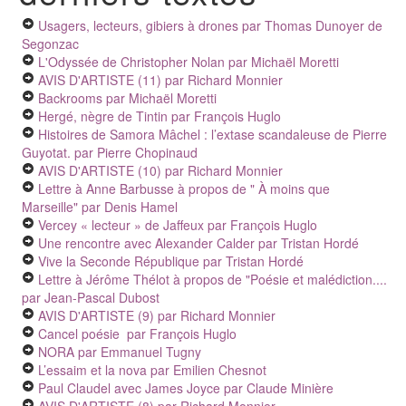
Usagers, lecteurs, gibiers à drones
par Thomas Dunoyer de
Segonzac
L'Odyssée de Christopher Nolan
par Michaël Moretti
AVIS D'ARTISTE (11)
par Richard Monnier
Backrooms
par Michaël Moretti
Hergé, nègre de Tintin
par François Huglo
Histoires de Samora Mâchel : l’extase scandaleuse de Pierre
Guyotat.
par Pierre Chopinaud
AVIS D'ARTISTE (10)
par Richard Monnier
Lettre à Anne Barbusse à propos de " À moins que
Marseille"
par Denis Hamel
Vercey « lecteur » de Jaffeux
par François Huglo
Une rencontre avec Alexander Calder
par Tristan Hordé
Vive la Seconde République
par Tristan Hordé
Lettre à Jérôme Thélot à propos de "Poésie et malédiction....
par Jean-Pascal Dubost
AVIS D'ARTISTE (9)
par Richard Monnier
Cancel poésie
par François Huglo
NORA
par Emmanuel Tugny
L’essaim et la nova
par Emilien Chesnot
Paul Claudel avec James Joyce
par Claude Minière
AVIS D'ARTISTE (8)
par Richard Monnier