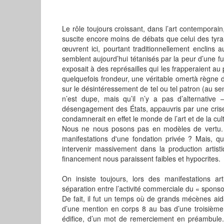
Le rôle toujours croissant, dans l’art contemporain
suscite encore moins de débats que celui des tyranni
œuvrent ici, pourtant traditionnellement enclins 
semblent aujourd’hui tétanisés par la peur d’une fu
exposait à des représailles qui les frapperaient au 
quelquefois frondeur, une véritable omertà règne 
sur le désintéressement de tel ou tel patron (au s
n’est dupe, mais qu’il n’y a pas d’alternative
désengagement des États, appauvris par une crise
condamnerait en effet le monde de l’art et de la cul
Nous ne nous posons pas en modèles de vertu. Qu
manifestations d'une fondation privée ? Mais, qu
intervenir massivement dans la production artis
financement nous paraissent faibles et hypocrites.
On insiste toujours, lors des manifestations art
séparation entre l’activité commerciale du « sponsor 
De fait, il fut un temps où de grands mécènes aida
d’une mention en corps 8 au bas d’une troisième
édifice, d’un mot de remerciement en préambule