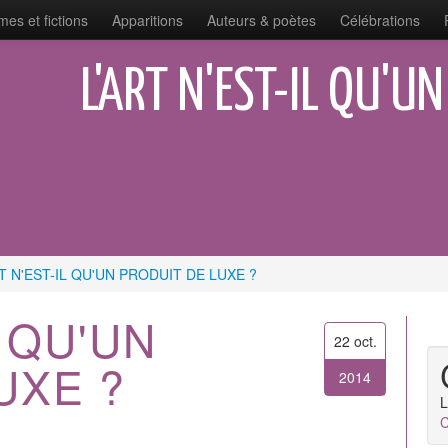
es et fictions
Apparitions
Auteurs & poètes
Célébrations
L'ART N'EST-IL QU'U
T N'EST-IL QU'UN PRODUIT DE LUXE ?
L QU'UN
22 oct.
UXE ?
2014
L
C