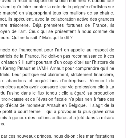
me avec la récente exposition si bien nommée À double tour
isent qu’à faire monter la cote de la poignée d’artistes sur
 le marché en s’appropriant tous les maillons de sa chaîne,
mot, ils spéculent, avec la collaboration active des grandes
ntre trésorerie. Déjà premières fortunes de France, ils
u moyen de l’art. Ceux qui se présentent à nous comme de
rs. Qui ne le sait ? Mais qui le dit ?
mode de financement pour l’art en appelle au respect de
ndustriels de la France. Ne doit-on pas reconnaissance à ces
réation ? Il suffit pourtant d’un coup d’œil sur l’histoire de
 Kering-Pinault et LVMH-Arnault pour comprendre qu’il ne
iels. Leur politique est clairement, strictement financière,
ux abandons et acquisitions d’entreprises. Viennent de
cenciées après avoir consacré leur vie professionnelle à La
du l’usine dans le flux tendu ; elle a égaré sa production
 tiroir-caisse et de l’évasion fiscale n’a plus rien à faire des
p d’éclat de monsieur Arnault en Belgique. Il s’agit de la
 profit à court terme – qui a provoqué la plus grave crise
is à genoux des nations entières et a jeté dans la misère
ns.
 par ces nouveaux princes, nous dit-on : les manifestations