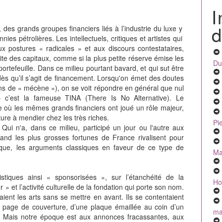
I
d
, des grands groupes financiers liés à l’industrie du luxe y
es pétrolières. Les intellectuels, critiques et artistes qui
aux postures « radicales » et aux discours contestataires,
ite des capitaux, comme si la plus petite réserve émise les
Du
portefeuille. Dans ce milieu pourtant bavard, et qui sut être
dès qu’il s’agit de financement. Lorsqu'on émet des doutes
ens de « mécène »), on se voit répondre en général que nul
 – c’est la fameuse TINA (There Is No Alternative). Le
 où les mêmes grands financiers ont joué un rôle majeur,
ture à mendier chez les très riches.
Pi
i n'a, dans ce milieu, participé un jour ou l'autre aux
and les plus grosses fortunes de France rivalisent pour
tique, les arguments classiques en faveur de ce type de
Ma
istiques ainsi « sponsorisées », sur l’étanchéité de la
Ho
» et l’activité culturelle de la fondation qui porte son nom.
ient les arts sans se mettre en avant. Ils se contentaient
 page de couverture, d’une plaque émaillée au coin d’un
mal
. Mais notre époque est aux annonces fracassantes, aux