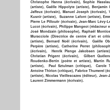
Christophe Hanna (écrivain), Sophie Hasslaue
(artiste), Gaëlle Hippolyte (artiste), Benjamin 
Jaffeux (écrivain), Manuel Joseph (écrivain), V
Kusnir (artiste), Suzanne Lafont (artiste), Emm
Pierre Le Pillouër (écrivain), Jean-Marc Lévy-
Lucot (écrivain), Philippe Mangeot (rédacteur e
José Mondzain (philosophe), Raphaël Monticell
Muracciole (Directrice de centre d’art et cr
(artiste), Bernard Noël (écrivain), Gaëlle Obie
Perpère (artiste), Catherine Perret (philoso
(écrivain), Henrik Plenge Jakobsen (artiste)
Christian Prigent (écrivain), Gilbert Quéle
Roudenko-Bertin (poète et artiste), Martin Ruef
(artiste), Paul Sztulman (critique), Carole T
Antoine Thirion (critique), Fabrice Thumerel (é
(artiste), Nicolas Vieillescazes (éditeur), Jean
Laurent Zimmermann (écrivain).