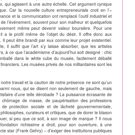
x, qui agissent à une autre échelle. Cet argument cynique
que. Car la nouvelle culture entrepreneuriale croit en l’«
ce et la communication ont remplacé l’outil industriel et
it de l’événement, souvent pour son malheur et quelquefois
mouvement même peut devenir valeur boursière. Pour une
il a le profil même de l’objet du désir. Il offre donc aux
 Il peut être brandi par eux comme leur projet existentiel.
, il suffit que l’art s’y laisse absorber, que les artistes
s, à ce que l’académisme d’aujourd’hui soit designé : chic
t emballé dans le white cube du musée, facilement déballé
financiers. Les musées privés de nos milliardaires sont les
notre travail et la caution de notre présence ne sont qu’un
, parmi nous, qui se disent non seulement de gauche, mais
satisfaire d’une telle dérobade ? La puissance écrasante de
e chômage de masse, de paupérisation des professions
 de protection sociale et de lâcheté gouvernementale,
 philosophes, curateurs et critiques, que de dorer le blason
ibuer, si peu que ce soit, à son image de marque ? Il nous
ondation richissime a droit, pour son ouverture, à une
te star (Frank Gehry) – d’exiger des institutions publiques