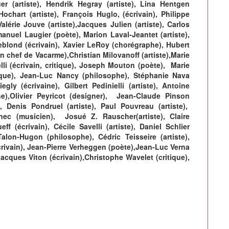
r (artiste), Hendrik Hegray (artiste), Lina Hentgen
Hochart (artiste), François Huglo, (écrivain), Philippe
alérie Jouve (artiste),Jacques Julien (artiste), Carlos
anuel Laugier (poète), Marion Laval-Jeantet (artiste),
Leblond (écrivain), Xavier LeRoy (chorégraphe), Hubert
n chef de Vacarme),Christian Milovanoff (artiste),Marie
i (écrivain, critique), Joseph Mouton (poète), Marie
itique), Jean-Luc Nancy (philosophe), Stéphanie Nava
gly (écrivaine), Gilbert Pedinielli (artiste), Antoine
phe),Olivier Peyricot (designer), Jean-Claude Pinson
, Denis Pondruel (artiste), Paul Pouvreau (artiste),
nnec (musicien), Josué Z. Rauscher(artiste), Claire
f (écrivain), Cécile Savelli (artiste), Daniel Schlier
alon-Hugon (philosophe), Cédric Teisseire (artiste),
crivain), Jean-Pierre Verheggen (poète),Jean-Luc Verna
-Jacques Viton (écrivain),Christophe Wavelet (critique),