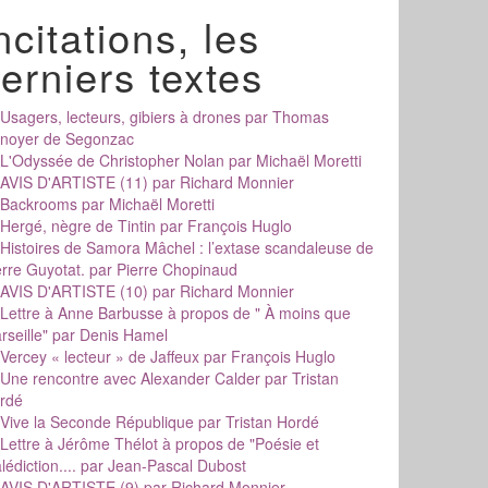
ncitations, les
erniers textes
Usagers, lecteurs, gibiers à drones
par Thomas
noyer de Segonzac
L'Odyssée de Christopher Nolan
par Michaël Moretti
AVIS D'ARTISTE (11)
par Richard Monnier
Backrooms
par Michaël Moretti
Hergé, nègre de Tintin
par François Huglo
Histoires de Samora Mâchel : l’extase scandaleuse de
erre Guyotat.
par Pierre Chopinaud
AVIS D'ARTISTE (10)
par Richard Monnier
Lettre à Anne Barbusse à propos de " À moins que
rseille"
par Denis Hamel
Vercey « lecteur » de Jaffeux
par François Huglo
Une rencontre avec Alexander Calder
par Tristan
rdé
Vive la Seconde République
par Tristan Hordé
Lettre à Jérôme Thélot à propos de "Poésie et
édiction....
par Jean-Pascal Dubost
AVIS D'ARTISTE (9)
par Richard Monnier