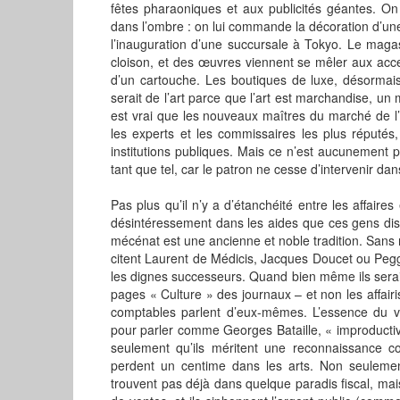
fêtes pharaoniques et aux publicités géantes. O
dans l’ombre : on lui commande la décoration d’u
l’inauguration d’une succursale à Tokyo. Le maga
cloison, et des œuvres viennent se mêler aux acc
d’un cartouche. Les boutiques de luxe, désormai
serait de l’art parce que l’art est marchandise, un
est vrai que les nouveaux maîtres du marché de l’a
les experts et les commissaires les plus réputés,
institutions publiques. Mais ce n’est aucunement 
tant que tel, car le patron ne cesse d’intervenir dan
Pas plus qu’il n’y a d’étanchéité entre les affaires 
désintéressement dans les aides que ces gens dis
mécénat est une ancienne et noble tradition. Sans
citent Laurent de Médicis, Jacques Doucet ou Peg
les dignes successeurs. Quand bien même ils serai
pages « Culture » des journaux – et non les affair
comptables parlent d’eux-mêmes. L’essence du v
pour parler comme Georges Bataille, « improductive
seulement qu’ils méritent une reconnaissance col
perdent un centime dans les arts. Non seulement
trouvent pas déjà dans quelque paradis fiscal, mai