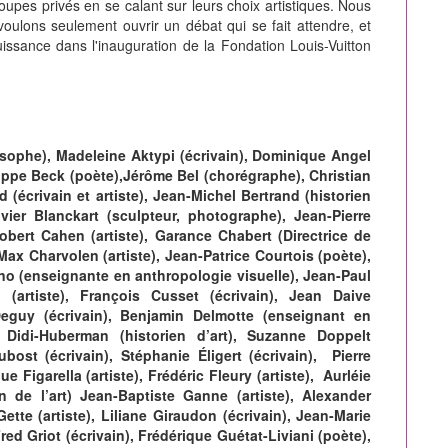
roupes privés en se calant sur leurs choix artistiques. Nous
ulons seulement ouvrir un débat qui se fait attendre, et
issance dans l'inauguration de la Fondation Louis-Vuitton
losophe), Madeleine Aktypi (écrivain), Dominique Angel
ilippe Beck (poète),Jérôme Bel (chorégraphe), Christian
(écrivain et artiste), Jean-Michel Bertrand (historien
ivier Blanckart (sculpteur, photographe), Jean-Pierre
 Robert Cahen (artiste), Garance Chabert (Directrice de
Max Charvolen (artiste), Jean-Patrice Courtois (poète),
no (enseignante en anthropologie visuelle), Jean-Paul
n (artiste), François Cusset (écrivain), Jean Daive
 Deguy (écrivain), Benjamin Delmotte (enseignant en
 Didi-Huberman (historien d’art), Suzanne Doppelt
ubost (écrivain), Stéphanie Éligert (écrivain), Pierre
e Figarella (artiste), Frédéric Fleury (artiste), Aurléie
en de l’art) Jean-Baptiste Ganne (artiste), Alexander
te (artiste), Liliane Giraudon (écrivain), Jean-Marie
ed Griot (écrivain), Frédérique Guétat-Liviani (poète),