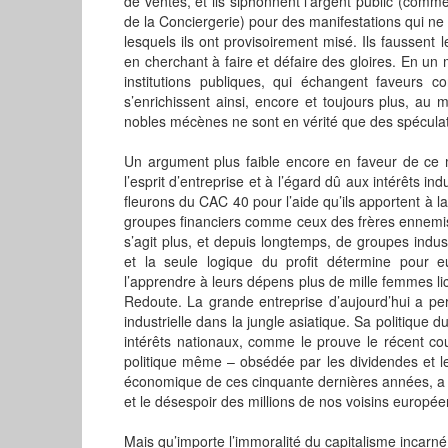
de ventes, et ils siphonnent l’argent public (com
de la Conciergerie) pour des manifestations qui ne v
lesquels ils ont provisoirement misé. Ils faussent
en cherchant à faire et défaire des gloires. En un 
institutions publiques, qui échangent faveurs co
s’enrichissent ainsi, encore et toujours plus, a
nobles mécènes ne sont en vérité que des spéculateu
Un argument plus faible encore en faveur de ce 
l’esprit d’entreprise et à l’égard dû aux intérêts i
fleurons du CAC 40 pour l’aide qu’ils apportent à la c
groupes financiers comme ceux des frères ennemis
s’agit plus, et depuis longtemps, de groupes industr
et la seule logique du profit détermine pour e
l’apprendre à leurs dépens plus de mille femmes li
Redoute. La grande entreprise d’aujourd’hui a per
industrielle dans la jungle asiatique. Sa politique du
intérêts nationaux, comme le prouve le récent cou
politique même – obsédée par les dividendes et le
économique de ces cinquante dernières années, a m
et le désespoir des millions de nos voisins europée
Mais qu’importe l’immoralité du capitalisme incarné