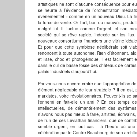
artistiques ne sont d’aucune conséquence pour eu
se heurte à l’évidence de l’orchestration médiati
événementiel » comme en un nouveau Dieu. La finan
la force de vente. Or l’art, bon ou mauvais, produ
malgré lui. Il fluctue comme l’argent, et son 
société qui se rêve rapide, indexée sur les flux, 
nouveaux consortiums financiers une vitrine idéale.
Et pour que cette symbiose néolibérale soit viable
renoncent à toute autonomie. Rien d’étonnant, alor
et lisse, choc et photogénique, il est facilemen
dans le cul de basse fosse des châteaux de cartes 
palais industriels d’aujourd’hui.
Pouvons-nous encore croire que l’appropriation de 
élément négligeable de leur stratégie ? Il en est
marxistes, voire révolutionnaires. Peuvent-ils se 
l'ennemi en fait-elle un ami ? En ces temps d
intellectuelles, de démantèlement des systèmes
n’avons-nous pas mieux à faire, artistes, écrivains,
de l’un de ces Léviathan financiers, que de contr
semble urgent, en tout cas – à l’heure où une f
célébration par le Centre Beaubourg de son architec