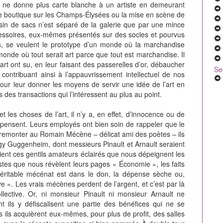
n ne donne plus carte blanche à un artiste en demeurant
ne boutique sur les Champs-Élysées ou la mise en scène de
sin de sacs n’est séparé de la galerie que par une mince
essoires, eux-mêmes présentés sur des socles et pourvus
s, se veulent le prototype d’un monde où la marchandise
 monde où tout serait art parce que tout est marchandise. Il
rt ont su, en leur faisant des passerelles d’or, débaucher
Se
 contribuant ainsi à l’appauvrissement intellectuel de nos
pour leur donner les moyens de servir une idée de l’art en
s des transactions qui l’intéressent au plus au point.
et les choses de l’art, il n’y a, en effet, d’innocence ou de
pensent. Leurs employés ont bien soin de rappeler que le
 remonter au Romain Mécène – délicat ami des poètes – ils
gy Guggenheim, dont messieurs Pinault et Arnault seraient
ent ces gentils amateurs éclairés que nous dépeignent les
istes que nous révèlent leurs pages « Économie », les faits
éritable mécénat est dans le don, la dépense sèche ou,
 ». Les vrais mécènes perdent de l’argent, et c’est par là
lective. Or, ni monsieur Pinault ni monsieur Arnault ne
 ils y défiscalisent une partie des bénéfices qui ne se
s ils acquièrent eux-mêmes, pour plus de profit, des salles