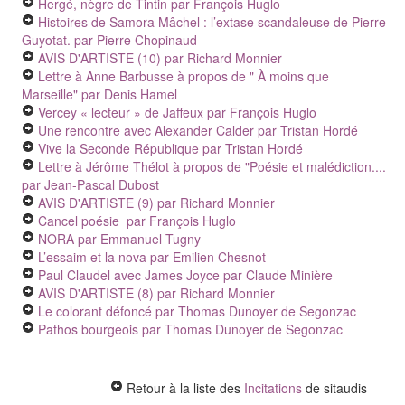
Hergé, nègre de Tintin
par François Huglo
Histoires de Samora Mâchel : l’extase scandaleuse de Pierre
Guyotat.
par Pierre Chopinaud
AVIS D'ARTISTE (10)
par Richard Monnier
Lettre à Anne Barbusse à propos de " À moins que
Marseille"
par Denis Hamel
Vercey « lecteur » de Jaffeux
par François Huglo
Une rencontre avec Alexander Calder
par Tristan Hordé
Vive la Seconde République
par Tristan Hordé
Lettre à Jérôme Thélot à propos de "Poésie et malédiction....
par Jean-Pascal Dubost
AVIS D'ARTISTE (9)
par Richard Monnier
Cancel poésie
par François Huglo
NORA
par Emmanuel Tugny
L’essaim et la nova
par Emilien Chesnot
Paul Claudel avec James Joyce
par Claude Minière
AVIS D'ARTISTE (8)
par Richard Monnier
Le colorant défoncé
par Thomas Dunoyer de Segonzac
Pathos bourgeois
par Thomas Dunoyer de Segonzac
Retour à la liste des
Incitations
de sitaudis