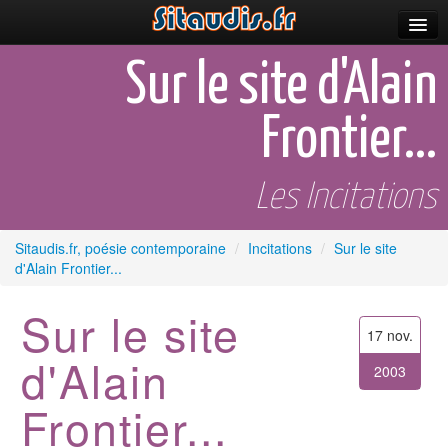
Parutions
Sur le site d'Alain
Incitations
Frontier...
Poèmes et fictions
Apparitions
Les Incitations
Auteurs & poètes
Sitaudis.fr, poésie contemporaine
/
Incitations
/
Sur le site
d'Alain Frontier...
Célébrations
Prescriptions
Sur le site
17 nov.
Plus
d'Alain
2003
Frontier...