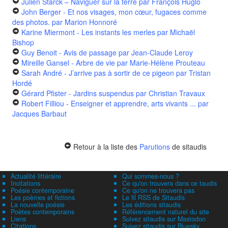
Julien Starck – Naviguer sur la terre
par François Huglo
John Berger - Et nos visages, mon cœur, fugaces comme
des photos.
par Marion Honnoré
Karine Miermont - Les instants les merles
par Michaël
Bishop
Guy Benoit - Avis de passage
par Jean-Claude Leroy
Mireille Gansel - Arbre de vie
par Marie-Hélène Prouteau
Sarah André - J’arrive pas à sortir de ce pigeon
par Tristan
Hordé
Gérard Pfister - Jardins suspendus
par Christian Travaux
Robert Filliou - Enseigner et apprendre, arts vivants ...
par
Jacques Barbaut
Retour à la liste des
Parutions
de sitaudis
Actualité littéraire
Qui sommes-nous ?
Incitations
Ce qu'on trouvera dans ce taudis
Poésie contemporaine
Ce qu'on ne trouvera pas
Les poèmes et fictions
Le fil RSS de Sitaudis
La nouvelle poésie
Les éditions sitaudis
Poètes contemporains
Référencement naturel du site
Liens
Suivez sitaudis sur Mastodon
Citations
Suivez sitaudis sur Bluesky