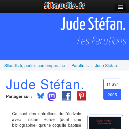
Parutions
Jude Stéfan.
Incitations
Les Parutions
Poèmes et fictions
Apparitions
Auteurs & poètes
Sitaudis.fr, poésie contemporaine
/
Parutions
/
Jude Stéfan.
Jude Stéfan.
Célébrations
11 avr.
Prescriptions
2005
Partager sur :
Plus
Ce sont des entretiens de l'écrivain
avec Tristan Hordé (dont une
bibliographie- qu'une coquille baptise