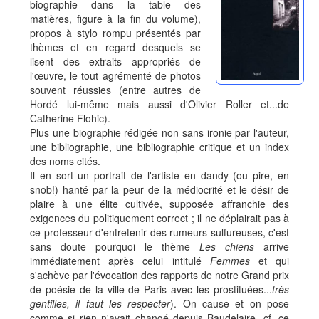
biographie dans la table des
matières, figure à la fin du volume),
propos à stylo rompu présentés par
thèmes et en regard desquels se
lisent des extraits appropriés de
l'œuvre, le tout agrémenté de photos
souvent réussies (entre autres de
Hordé lui-même mais aussi d'Olivier Roller et...de
Catherine Flohic).
Plus une biographie rédigée non sans ironie par l'auteur,
une bibliographie, une bibliographie critique et un index
des noms cités.
Il en sort un portrait de l'artiste en dandy (ou pire, en
snob!) hanté par la peur de la médiocrité et le désir de
plaire à une élite cultivée, supposée affranchie des
exigences du politiquement correct ; il ne déplairait pas à
ce professeur d'entretenir des rumeurs sulfureuses, c'est
sans doute pourquoi le thème
Les chiens
arrive
immédiatement après celui intitulé
Femmes
et qui
s'achève par l'évocation des rapports de notre Grand prix
de poésie de la ville de Paris avec les prostituées...
très
gentilles, il faut les respecter
). On cause et on pose
comme si rien n'avait changé depuis Baudelaire, cf. ce