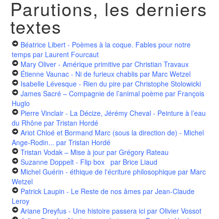
Parutions, les derniers
textes
Béatrice Libert - Poèmes à la coque. Fables pour notre
temps
par Laurent Fourcaut
Mary Oliver - Amérique primitive
par Christian Travaux
Étienne Vaunac - Ni de furieux chablis
par Marc Wetzel
Isabelle Lévesque - Rien du pire
par Christophe Stolowicki
James Sacré – Compagnie de l’animal poème
par François
Huglo
Pierre Vinclair - La Décize, Jérémy Cheval - Peinture à l’eau
du Rhône
par Tristan Hordé
Ariot Chloé et Bormand Marc (sous la direction de) - Michel
Ange-Rodin...
par Tristan Hordé
Tristan Vodak – Mise à jour
par Grégory Rateau
Suzanne Doppelt - Flip box
par Brice Liaud
Michel Guérin - éthique de l'écriture philosophique
par Marc
Wetzel
Patrick Laupin - Le Reste de nos âmes
par Jean-Claude
Leroy
Ariane Dreyfus - Une histoire passera ici
par Olivier Vossot