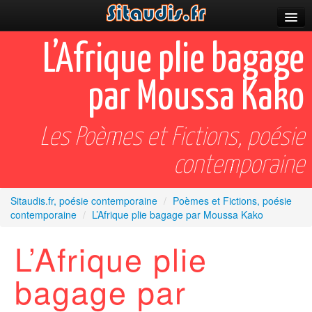
Parutions
L’Afrique plie bagage
Incitations
par Moussa Kako
Poèmes et fictions
Apparitions
Les Poèmes et Fictions, poésie
Auteurs & poètes
contemporaine
Célébrations
Sitaudis.fr, poésie contemporaine
/
Poèmes et Fictions, poésie
contemporaine
/
L’Afrique plie bagage par Moussa Kako
Prescriptions
L’Afrique plie
Plus
bagage par