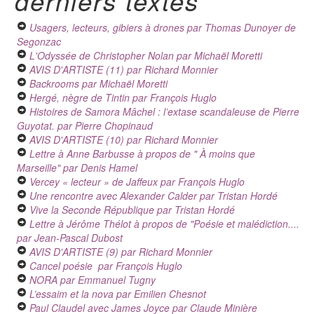
derniers textes
Usagers, lecteurs, gibiers à drones
par Thomas Dunoyer de
Segonzac
L'Odyssée de Christopher Nolan
par Michaël Moretti
AVIS D'ARTISTE (11)
par Richard Monnier
Backrooms
par Michaël Moretti
Hergé, nègre de Tintin
par François Huglo
Histoires de Samora Mâchel : l’extase scandaleuse de Pierre
Guyotat.
par Pierre Chopinaud
AVIS D'ARTISTE (10)
par Richard Monnier
Lettre à Anne Barbusse à propos de " À moins que
Marseille"
par Denis Hamel
Vercey « lecteur » de Jaffeux
par François Huglo
Une rencontre avec Alexander Calder
par Tristan Hordé
Vive la Seconde République
par Tristan Hordé
Lettre à Jérôme Thélot à propos de "Poésie et malédiction....
par Jean-Pascal Dubost
AVIS D'ARTISTE (9)
par Richard Monnier
Cancel poésie
par François Huglo
NORA
par Emmanuel Tugny
L’essaim et la nova
par Emilien Chesnot
Paul Claudel avec James Joyce
par Claude Minière