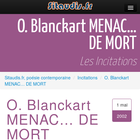
Parutions
O. Blanckart MENAC…
Incitations
DE MORT
Poèmes et fictions
Apparitions
Les Incitations
Auteurs & poètes
Sitaudis.fr, poésie contemporaine
/
Incitations
/
O. Blanckart
MENAC… DE MORT
Célébrations
Prescriptions
O. Blanckart
1 mai
Plus
MENAC… DE
2002
MORT