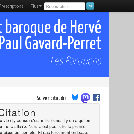
Prescriptions
Plus
rt baroque de Hervé
Paul Gavard-Perret
Les Parutions
Suivez Sitaudis :
Citation
a vie (j'y pense) c'est mille riens. Il y en a qui en
ont une affaire. Non. C'est peut-être le premier
arcisse qui compte. Et pas forcément en beau.