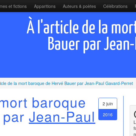
es et fictions
Apparitions
Auteurs & poètes
Célébrations
À l'article de la mo
Bauer par Jean-
rticle de la mort baroque de Hervé Bauer par Jean-Paul Gavard-Perret
a mort baroque
2 juin
 par
Jean-Paul
2016
L
f
n