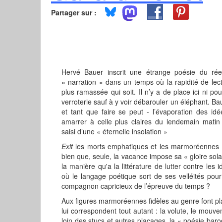
Partager sur :
Hervé Bauer inscrit une étrange poésie du ré
« narration » dans un temps où la rapidité de lec
plus ramassée qui soit. Il n’y a de place ici ni pou
verroterie sauf à y voir débarouler un éléphant. Ba
et tant que faire se peut - l’évaporation des id
amarrer à celle plus claires du lendemain matin 
saisi d’une « éternelle insolation »
Exit
les morts emphatiques et les marmoréennes fi
bien que, seule, la vacance impose sa « gloire sola
la manière qu'a la littérature de lutter contre le
où le langage poétique sort de ses
velléités pou
compagnon capricieux de l’épreuve du temps ?
Aux figures marmoréennes fidèles au genre font pl
lui correspondent tout autant : la volute, le mouv
loin des stucs et autres placages,
la
«
poésie bar