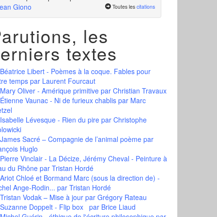
ean Giono
Toutes les
citations
arutions, les
erniers textes
Béatrice Libert - Poèmes à la coque. Fables pour
tre temps
par Laurent Fourcaut
Mary Oliver - Amérique primitive
par Christian Travaux
Étienne Vaunac - Ni de furieux chablis
par Marc
tzel
Isabelle Lévesque - Rien du pire
par Christophe
olowicki
James Sacré – Compagnie de l’animal poème
par
ançois Huglo
Pierre Vinclair - La Décize, Jérémy Cheval - Peinture à
eau du Rhône
par Tristan Hordé
Ariot Chloé et Bormand Marc (sous la direction de) -
chel Ange-Rodin...
par Tristan Hordé
Tristan Vodak – Mise à jour
par Grégory Rateau
Suzanne Doppelt - Flip box
par Brice Liaud
Michel Guérin - éthique de l'écriture philosophique
par