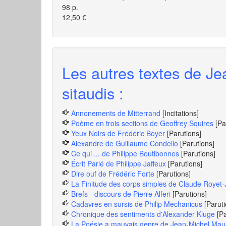
98 p.
12,50 €
Les autres textes de Je
sitaudis :
Annonements de Mitterrand
[Incitations]
Poème en trois sections de Geoffrey Squires
[Pa
Yeux Noirs de Frédéric Boyer
[Parutions]
Alexandre de Guillaume Condello
[Parutions]
Ce qui ... de Philippe Boutibonnes
[Parutions]
Écrit Parlé de Philippe Jaffeux
[Parutions]
Dire ouf de Frédéric Forte
[Parutions]
La Finitude des corps simples de Claude Royet
Brefs - discours de Pierre Alferi
[Parutions]
Cadavres en sursis de Philip Mechanicus
[Parut
Chronique des sentiments d'Alexander Kluge
[P
La Poésie a mauvais genre de Jean-Michel Mau