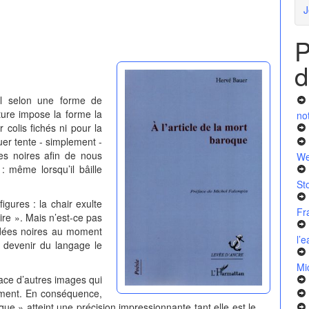
J
P
d
el selon une forme de
ture impose la forme la
no
r colis fichés ni pour la
uer tente - simplement -
ées noires afin de nous
We
: même lorsqu’il bâille
St
gures : la chair exulte
Fr
ire ». Mais n’est-ce pas
s idées noires au moment
l’
r devenir du langage le
Mi
ace d’autres images qui
ement.
En conséquence,
oque
»
atteint une précision impressionnante tant elle est le