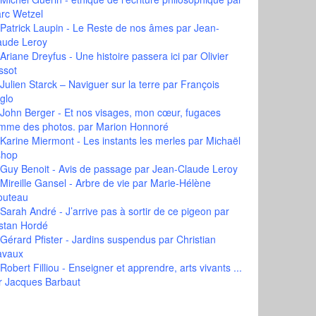
rc Wetzel
Patrick Laupin - Le Reste de nos âmes
par Jean-
aude Leroy
Ariane Dreyfus - Une histoire passera ici
par Olivier
ssot
Julien Starck – Naviguer sur la terre
par François
glo
John Berger - Et nos visages, mon cœur, fugaces
mme des photos.
par Marion Honnoré
Karine Miermont - Les instants les merles
par Michaël
shop
Guy Benoit - Avis de passage
par Jean-Claude Leroy
Mireille Gansel - Arbre de vie
par Marie-Hélène
outeau
Sarah André - J’arrive pas à sortir de ce pigeon
par
istan Hordé
Gérard Pfister - Jardins suspendus
par Christian
avaux
Robert Filliou - Enseigner et apprendre, arts vivants ...
r Jacques Barbaut