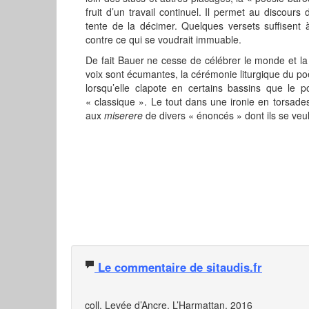
fruit d’un travail continuel. Il permet au discour
tente de la décimer. Quelques versets suffisent 
contre ce qui se voudrait immuable.
De
fait Bauer ne cesse de célébrer le monde et la 
voix sont écumantes, la cérémonie liturgique du po
lorsqu’elle clapote en certains bassins que le 
« classique ». Le tout dans une ironie en torsades
aux
miserere
de divers « énoncés » dont ils se veul
Le commentaire de sitaudis.fr
coll. Levée d’Ancre, L’Harmattan, 2016