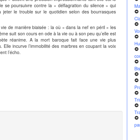
s de se poursuivre contre la
«
déflagration du silence
»
qui
Ma
à jeter le trouble sur le quotidien selon des bourrasques
Cl
vie de manière biaisée : la où « dans la nef en péril » les
Vo
ème suit son cours en ode à la vie ou à son peu qu’elle est
poète réanime. A la mort baroque fait face une vie plus
Hu
. Elle incurve l’immobilité des marbres en coupant la voix
ent l’écho.
co
Bi
Pr
Tr
Tr
pa