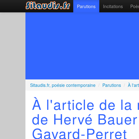
Parutions
Incitations
Poèm
Sitaudis.fr, poésie contemporaine
/
Parutions
/
À l'a
À l'article de l
de Hervé Bauer
Gavard-Perret