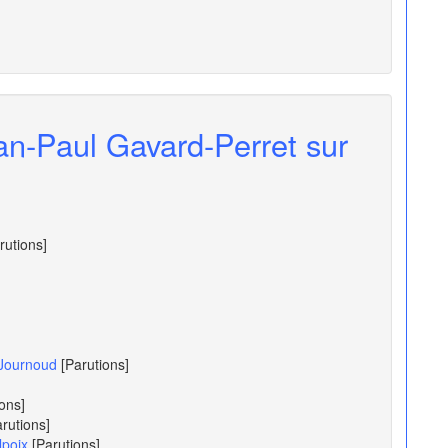
an-Paul Gavard-Perret sur
rutions]
-Journoud
[Parutions]
ions]
arutions]
lpoix
[Parutions]