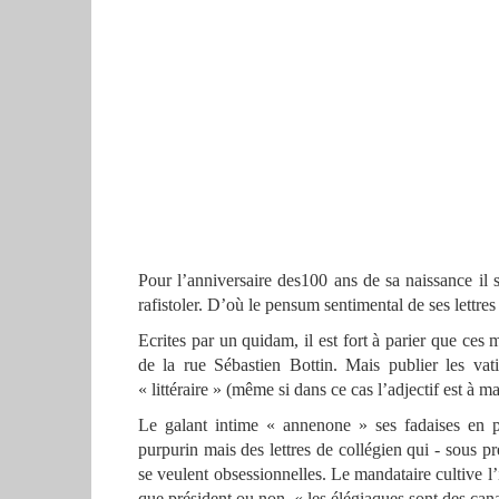
Pour l’anniversaire des100 ans de sa naissance il 
rafistoler. D’où le pensum sentimental de ses lettres
Ecrites par un quidam, il est fort à parier que ces 
de la rue Sébastien Bottin. Mais publier les vat
« littéraire » (même si dans ce cas l’adjectif est à 
Le galant intime « annenone » ses fadaises en pr
purpurin mais des lettres de collégien qui - sous pr
se veulent obsessionnelles. Le mandataire cultive l’
que président ou non, « les élégiaques sont des cana