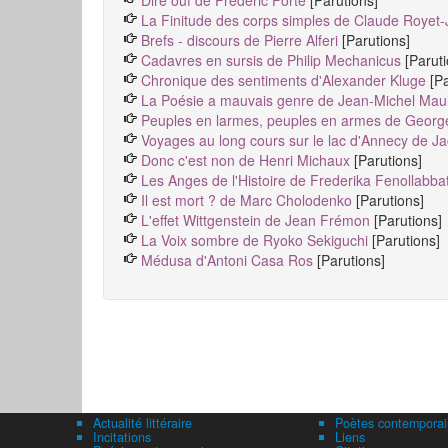
La Finitude des corps simples de Claude Royet
Brefs - discours de Pierre Alferi
[Parutions]
Cadavres en sursis de Philip Mechanicus
[Parut
Chronique des sentiments d'Alexander Kluge
[P
La Poésie a mauvais genre de Jean-Michel Mau
Peuples en larmes, peuples en armes de Geor
Voyages au long cours sur le lac d'Annecy de J
Donc c'est non de Henri Michaux
[Parutions]
Les Anges de l'Histoire de Frederika Fenollabba
Il est mort ? de Marc Cholodenko
[Parutions]
L'effet Wittgenstein de Jean Frémon
[Parutions]
La Voix sombre de Ryoko Sekiguchi
[Parutions]
Médusa d'Antoni Casa Ros
[Parutions]
Actualité littéraire
Poètes contemporai
Incitations
Liens