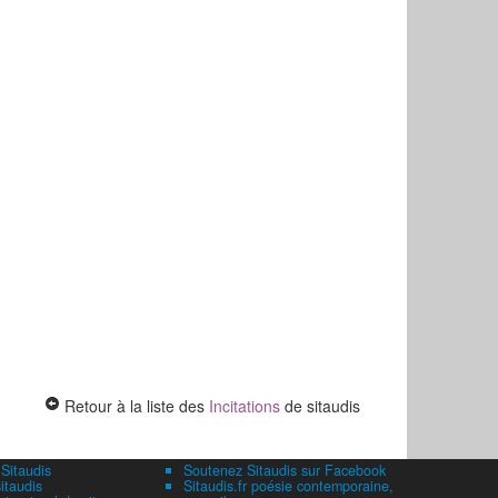
Retour à la liste des
Incitations
de sitaudis
 Sitaudis
Soutenez Sitaudis sur Facebook
itaudis
Sitaudis.fr poésie contemporaine,