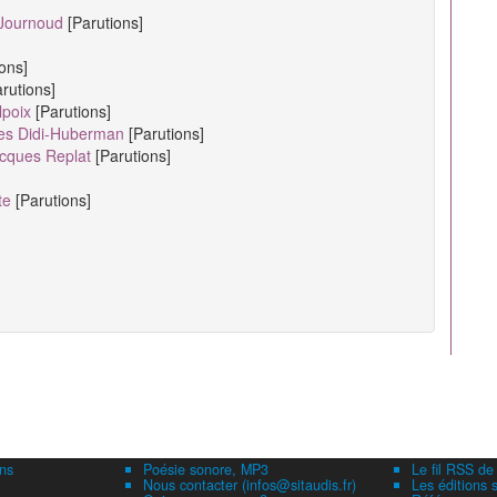
-Journoud
[Parutions]
ions]
arutions]
lpoix
[Parutions]
ges Didi-Huberman
[Parutions]
acques Replat
[Parutions]
te
[Parutions]
ns
Poésie sonore, MP3
Le fil RSS de
Nous contacter (infos@sitaudis.fr)
Les éditions s