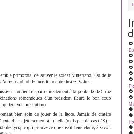
H
I
d
Du
semble primordial de sauver le soldat Mitterrand. Ou de le
 d’amour qui lui donnerait un autre lustre. Voire...
Pi
missives auraient disparu directement à la poubelle de 5 rue
icinations romantiques d'un président fleure le bon coup
Ma
manipuler avec précaution).
enant bien soin de jouer de la litote. Jamais de cratère
étexte d’assujettissement à la belle (mais pas de cas d’X) –
Ho
idiotie lyrique qui prouve ce que disait Baudelaire, à savoir
illes ».