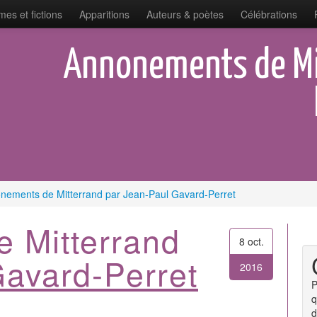
es et fictions
Apparitions
Auteurs & poètes
Célébrations
Annonements de Mit
nements de Mitterrand par Jean-Paul Gavard-Perret
 Mitterrand
8 oct.
avard-Perret
2016
P
q
d