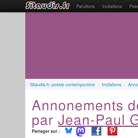
Parutions
Incitations
Poèm
Sitaudis.fr, poésie contemporaine
/
Incitations
/
Anno
Annonements de
par
Jean-Paul G
Partager sur :