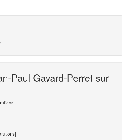
6
an-Paul Gavard-Perret sur
rutions]
arutions]