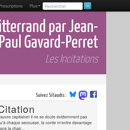
Prescriptions
Plus
terrand par Jean-
Paul Gavard-Perret
Les Incitations
Suivez Sitaudis :
Citation
auvre capitaine! il ne se doute évidemment pas
u'à chaque secousse, la corde m'entre davantage
ans la chair...