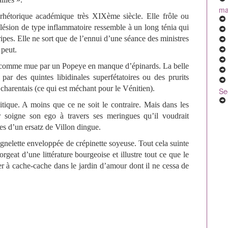
mal
rhétorique académique très XIXème siècle. Elle frôle ou
ésion de type inflammatoire ressemble à un long ténia qui
ripes. Elle ne sort que de l’ennui d’une séance des ministres
 peut.
té comme mue par un Popeye en manque d’épinards. La belle
ar des quintes libidinales superfétatoires ou des prurits
 charentais (ce qui est méchant pour le Vénitien).
Se
tique. A moins que ce ne soit le contraire. Mais dans les
 soigne son ego à travers ses meringues qu’il voudrait
res d’un ersatz de Villon dingue.
gnelette enveloppée de crépinette soyeuse. Tout cela suinte
geat d’une littérature bourgeoise et illustre tout ce que le
er à cache-cache dans le jardin d’amour dont il ne cessa de