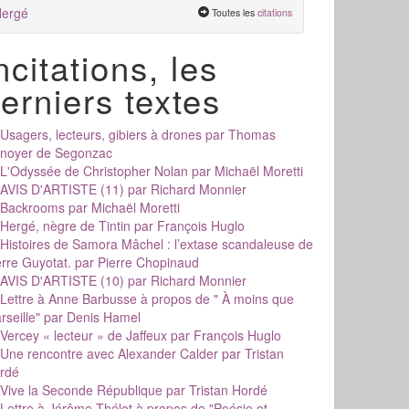
ergé
Toutes les
citations
ncitations, les
erniers textes
Usagers, lecteurs, gibiers à drones
par Thomas
noyer de Segonzac
L'Odyssée de Christopher Nolan
par Michaël Moretti
AVIS D'ARTISTE (11)
par Richard Monnier
Backrooms
par Michaël Moretti
Hergé, nègre de Tintin
par François Huglo
Histoires de Samora Mâchel : l’extase scandaleuse de
erre Guyotat.
par Pierre Chopinaud
AVIS D'ARTISTE (10)
par Richard Monnier
Lettre à Anne Barbusse à propos de " À moins que
rseille"
par Denis Hamel
Vercey « lecteur » de Jaffeux
par François Huglo
Une rencontre avec Alexander Calder
par Tristan
rdé
Vive la Seconde République
par Tristan Hordé
Lettre à Jérôme Thélot à propos de "Poésie et