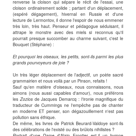
renverse la cloison qui sépare le récit de l'essai, une
cloison ordinairement solide ; partant d'un déplacement,
(espéré dégagement), hivernal en Russie et d'une
lecture de Lermontov, il donne l'espoir de nous emmener
très loin, très haut. Penseur et pédagogue séduisant, il
attrape le monstre avec des miels si reconnus qu'il
pourrait presque succomber au charme suivant, c'est le
Bouquet (Stéphane) :
Et pourquoi les oiseaux, les petits, sont-ils parmi les plus
grands pourvoyeurs de joie ?
Un très léger déplacement de l'adjectif, un poète sacré
grammairien et nous voilà par un Pinson, refaits !
Sauf qu'en matière d'oiseaux, nous connaissons, nous
aimons (nous aussi capables d'amour), nous préférons
les
Zozios
de Jacques Demarcq : l'ironie magnifique du
traducteur de Cummings ne l'empêche pas de chanter
en moderne ET penser, son dégazouillement n'est pas
pollution sans éthique.
De même, les livres de Patrick Beurard-Valdoye sont-ils
des célébrations de l'existé ou des brûlots nihilistes ?
Portrait d'une Dame
d'Alain Frontier est-il un hymne