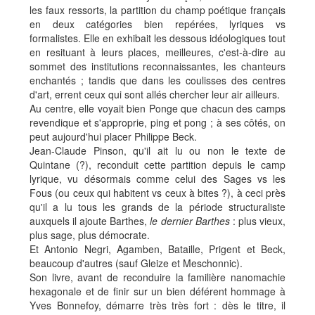
les faux ressorts, la partition du champ poétique français
en deux catégories bien repérées, lyriques vs
formalistes. Elle en exhibait les dessous idéologiques tout
en resituant à leurs places, meilleures, c'est-à-dire au
sommet des institutions reconnaissantes, les chanteurs
enchantés ; tandis que dans les coulisses des centres
d'art, errent ceux qui sont allés chercher leur air ailleurs.
Au centre, elle voyait bien Ponge que chacun des camps
revendique et s'approprie, ping et pong ; à ses côtés, on
peut aujourd'hui placer Philippe Beck.
Jean-Claude Pinson, qu'il ait lu ou non le texte de
Quintane (?), reconduit cette partition depuis le camp
lyrique, vu désormais comme celui des Sages vs les
Fous (ou ceux qui habitent vs ceux à bites ?), à ceci près
qu'il a lu tous les grands de la période structuraliste
auxquels il ajoute Barthes,
le dernier Barthes
: plus vieux,
plus sage, plus démocrate.
Et Antonio Negri, Agamben, Bataille, Prigent et Beck,
beaucoup d'autres (sauf Gleize et Meschonnic).
Son livre, avant de reconduire la familière nanomachie
hexagonale et de finir sur un bien déférent hommage à
Yves Bonnefoy, démarre très très fort : dès le titre, il