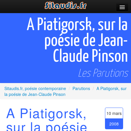
Parutions
A Piatigorsk, sur la
Incitations
poésie de Jean-
Poèmes et fictions
Claude Pinson
Apparitions
Auteurs & poètes
Les Parutions
Célébrations
Sitaudis.fr, poésie contemporaine
/
Parutions
/
A Piatigorsk, sur
Prescriptions
la poésie de Jean-Claude Pinson
Plus
A Piatigorsk,
10 mars
sur la poésie
2008