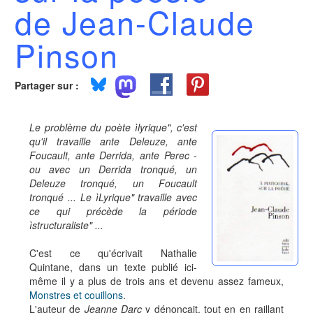
de Jean-Claude
Pinson
Partager sur :
Le problème du poète ìlyrique", c'est
qu'il travaille ante Deleuze, ante
Foucault, ante Derrida, ante Perec -
ou avec un Derrida tronqué, un
Deleuze tronqué, un Foucault
tronqué ... Le ìLyrique" travaille avec
ce qui précède la période
ìstructuraliste" ...
C'est ce qu'écrivait Nathalie
Quintane, dans un texte publié ici-
même il y a plus de trois ans et devenu assez fameux,
Monstres et couillons
.
L'auteur de
Jeanne Darc
y dénonçait, tout en en raillant