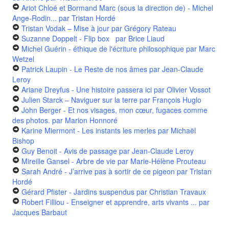
Ariot Chloé et Bormand Marc (sous la direction de) - Michel
Ange-Rodin...
par Tristan Hordé
Tristan Vodak – Mise à jour
par Grégory Rateau
Suzanne Doppelt - Flip box
par Brice Liaud
Michel Guérin - éthique de l'écriture philosophique
par Marc
Wetzel
Patrick Laupin - Le Reste de nos âmes
par Jean-Claude
Leroy
Ariane Dreyfus - Une histoire passera ici
par Olivier Vossot
Julien Starck – Naviguer sur la terre
par François Huglo
John Berger - Et nos visages, mon cœur, fugaces comme
des photos.
par Marion Honnoré
Karine Miermont - Les instants les merles
par Michaël
Bishop
Guy Benoit - Avis de passage
par Jean-Claude Leroy
Mireille Gansel - Arbre de vie
par Marie-Hélène Prouteau
Sarah André - J’arrive pas à sortir de ce pigeon
par Tristan
Hordé
Gérard Pfister - Jardins suspendus
par Christian Travaux
Robert Filliou - Enseigner et apprendre, arts vivants ...
par
Jacques Barbaut