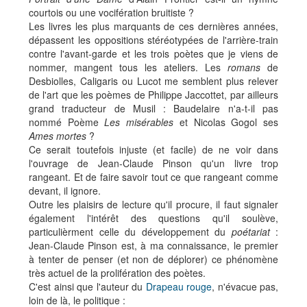
courtois ou une vocifération bruitiste ?
Les livres les plus marquants de ces dernières années,
dépassent les oppositions stéréotypées de l'arrière-train
contre l'avant-garde et les trois poètes que je viens de
nommer, mangent tous les ateliers. Les
romans
de
Desbiolles, Caligaris ou Lucot me semblent plus relever
de l'art que les poèmes de Philippe Jaccottet, par ailleurs
grand traducteur de Musil : Baudelaire n'a-t-il pas
nommé Poème
Les misérables
et Nicolas Gogol ses
Ames mortes
?
Ce serait toutefois injuste (et facile) de ne voir dans
l'ouvrage de Jean-Claude Pinson qu'un livre trop
rangeant. Et de faire savoir tout ce que rangeant comme
devant, il ignore.
Outre les plaisirs de lecture qu'il procure, il faut signaler
également l'intérêt des questions qu'il soulève,
particulièrment celle du développement du
poétariat
:
Jean-Claude Pinson est, à ma connaissance, le premier
à tenter de penser (et non de déplorer) ce phénomène
très actuel de la prolifération des poètes.
C'est ainsi que l'auteur du
Drapeau rouge
, n'évacue pas,
loin de là, le politique :