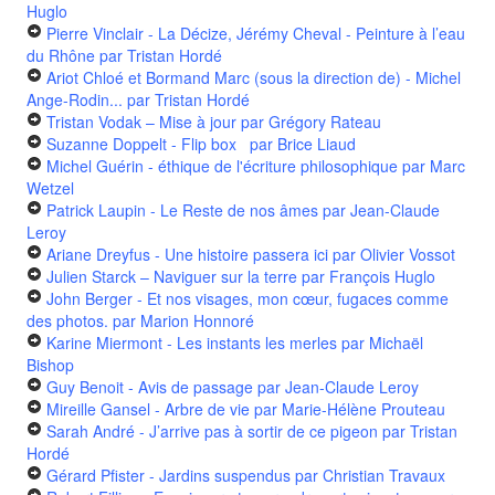
Huglo
Pierre Vinclair - La Décize, Jérémy Cheval - Peinture à l’eau
du Rhône
par Tristan Hordé
Ariot Chloé et Bormand Marc (sous la direction de) - Michel
Ange-Rodin...
par Tristan Hordé
Tristan Vodak – Mise à jour
par Grégory Rateau
Suzanne Doppelt - Flip box
par Brice Liaud
Michel Guérin - éthique de l'écriture philosophique
par Marc
Wetzel
Patrick Laupin - Le Reste de nos âmes
par Jean-Claude
Leroy
Ariane Dreyfus - Une histoire passera ici
par Olivier Vossot
Julien Starck – Naviguer sur la terre
par François Huglo
John Berger - Et nos visages, mon cœur, fugaces comme
des photos.
par Marion Honnoré
Karine Miermont - Les instants les merles
par Michaël
Bishop
Guy Benoit - Avis de passage
par Jean-Claude Leroy
Mireille Gansel - Arbre de vie
par Marie-Hélène Prouteau
Sarah André - J’arrive pas à sortir de ce pigeon
par Tristan
Hordé
Gérard Pfister - Jardins suspendus
par Christian Travaux