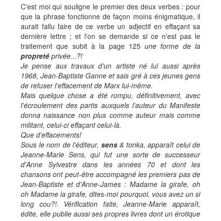
C'est moi qui souligne le premier des deux verbes : pour
que la phrase fonctionne de façon moins énigmatique, il
aurait fallu faire de ce verbe un adjectif en effaçant sa
dernière lettre ; et l'on se demande si ce n'est pas le
traitement que subit à la page 125
une forme de la
propreté
privée...?!
Je pense aux travaux d'un artiste né lui aussi après
1968, Jean-Baptiste Ganne et sais gré à ces jeunes gens
de refuser l'effacement de Marx lui-même.
Mais quelque chose a été rompu, définitivement, avec
l'écroulement des partis auxquels l'auteur du
Manifeste
donna naissance non plus comme auteur mais comme
militant, celui-ci effaçant celui-là.
Que d'effacements!
Sous le nom de l'éditeur,
sens
& tonka, apparaît celui de
Jeanne-Marie Sens, qui fut une sorte de successeur
d'Anne Sylvestre dans les années 70 et dont les
chansons ont peut-être accompagné les premiers pas de
Jean-Baptiste et d'Anne-James :
Madame la girafe, oh
oh Madame la girafe, dites-moi pourquoi, vous avez un si
long cou?!
. Vérification faite, Jeanne-Marie apparaît,
édite, elle publie aussi ses propres livres dont un érotique