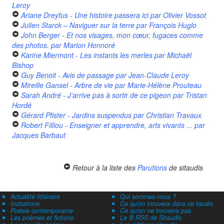
Leroy
Ariane Dreyfus - Une histoire passera ici
par Olivier Vossot
Julien Starck – Naviguer sur la terre
par François Huglo
John Berger - Et nos visages, mon cœur, fugaces comme
des photos.
par Marion Honnoré
Karine Miermont - Les instants les merles
par Michaël
Bishop
Guy Benoit - Avis de passage
par Jean-Claude Leroy
Mireille Gansel - Arbre de vie
par Marie-Hélène Prouteau
Sarah André - J’arrive pas à sortir de ce pigeon
par Tristan
Hordé
Gérard Pfister - Jardins suspendus
par Christian Travaux
Robert Filliou - Enseigner et apprendre, arts vivants ...
par
Jacques Barbaut
Retour à la liste des
Parutions
de sitaudis
Actualité littéraire
Qui sommes-nous ?
Incitations
Ce qu'on trouvera dans ce taudis
Poésie contemporaine
Ce qu'on ne trouvera pas
Les poèmes et fictions
Le fil RSS de Sitaudis