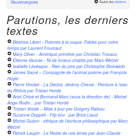
Vauvenargues
Toutes les
citations
Parutions, les derniers
textes
Béatrice Libert - Poèmes à la coque. Fables pour notre
temps
par Laurent Fourcaut
Mary Oliver - Amérique primitive
par Christian Travaux
Étienne Vaunac - Ni de furieux chablis
par Marc Wetzel
Isabelle Lévesque - Rien du pire
par Christophe Stolowicki
James Sacré – Compagnie de l’animal poème
par François
Huglo
Pierre Vinclair - La Décize, Jérémy Cheval - Peinture à l’eau
du Rhône
par Tristan Hordé
Ariot Chloé et Bormand Marc (sous la direction de) - Michel
Ange-Rodin...
par Tristan Hordé
Tristan Vodak – Mise à jour
par Grégory Rateau
Suzanne Doppelt - Flip box
par Brice Liaud
Michel Guérin - éthique de l'écriture philosophique
par Marc
Wetzel
Patrick Laupin - Le Reste de nos âmes
par Jean-Claude