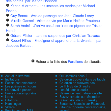
des photos.
par Marion Honnoré
Karine Miermont - Les instants les merles
par Michaël
Bishop
Guy Benoit - Avis de passage
par Jean-Claude Leroy
Mireille Gansel - Arbre de vie
par Marie-Hélène Prouteau
Sarah André - J’arrive pas à sortir de ce pigeon
par Tristan
Hordé
Gérard Pfister - Jardins suspendus
par Christian Travaux
Robert Filliou - Enseigner et apprendre, arts vivants ...
par
Jacques Barbaut
Retour à la liste des
Parutions
de sitaudis
Actualité littéraire
Qui sommes-nous ?
Incitations
Ce qu'on trouvera dans ce taudis
Poésie contemporaine
Ce qu'on ne trouvera pas
Les poèmes et fictions
Le fil RSS de Sitaudis
La nouvelle poésie
Les éditions sitaudis
Poètes contemporains
Référencement naturel du site
Liens
Suivez sitaudis sur Mastodon
Citations
Suivez sitaudis sur Bluesky
Hommages
Soutenez Sitaudis sur Facebook
Vidéos
Sitaudis.fr poésie contemporaine,
Poésie sonore, MP3
accueil