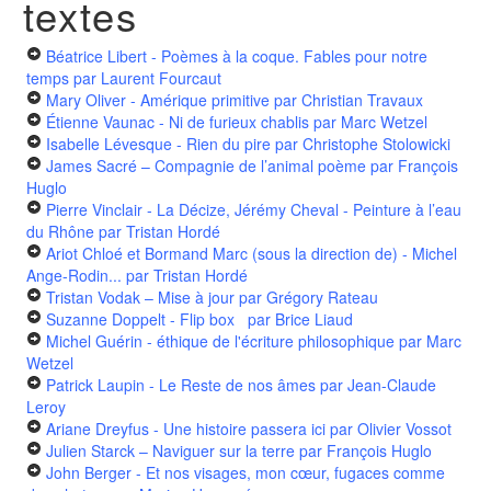
textes
Béatrice Libert - Poèmes à la coque. Fables pour notre
temps
par Laurent Fourcaut
Mary Oliver - Amérique primitive
par Christian Travaux
Étienne Vaunac - Ni de furieux chablis
par Marc Wetzel
Isabelle Lévesque - Rien du pire
par Christophe Stolowicki
James Sacré – Compagnie de l’animal poème
par François
Huglo
Pierre Vinclair - La Décize, Jérémy Cheval - Peinture à l’eau
du Rhône
par Tristan Hordé
Ariot Chloé et Bormand Marc (sous la direction de) - Michel
Ange-Rodin...
par Tristan Hordé
Tristan Vodak – Mise à jour
par Grégory Rateau
Suzanne Doppelt - Flip box
par Brice Liaud
Michel Guérin - éthique de l'écriture philosophique
par Marc
Wetzel
Patrick Laupin - Le Reste de nos âmes
par Jean-Claude
Leroy
Ariane Dreyfus - Une histoire passera ici
par Olivier Vossot
Julien Starck – Naviguer sur la terre
par François Huglo
John Berger - Et nos visages, mon cœur, fugaces comme