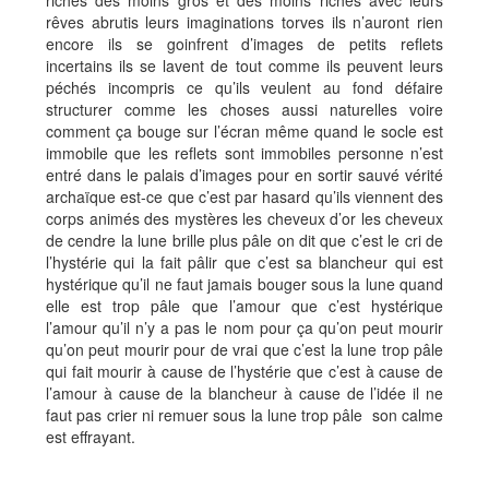
riches des moins gros et des moins riches avec leurs
rêves abrutis leurs imaginations torves ils n’auront rien
encore ils se goinfrent d’images de petits reflets
incertains ils se lavent de tout comme ils peuvent leurs
péchés incompris ce qu’ils veulent au fond défaire
structurer comme les choses aussi naturelles voire
comment ça bouge sur l’écran même quand le socle est
immobile que les reflets sont immobiles personne n’est
entré dans le palais d’images pour en sortir sauvé vérité
archaïque est-ce que c’est par hasard qu’ils viennent des
corps animés des mystères les cheveux d’or les cheveux
de cendre la lune brille plus pâle on dit que c’est le cri de
l’hystérie qui la fait pâlir que c’est sa blancheur qui est
hystérique qu’il ne faut jamais bouger sous la lune quand
elle est trop pâle que l’amour que c’est hystérique
l’amour qu’il n’y a pas le nom pour ça qu’on peut mourir
qu’on peut mourir pour de vrai que c’est la lune trop pâle
qui fait mourir à cause de l’hystérie que c’est à cause de
l’amour à cause de la blancheur à cause de l’idée il ne
faut pas crier ni remuer sous la lune trop pâle son calme
est effrayant.