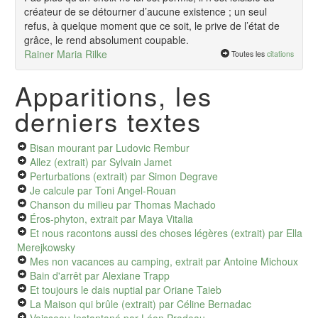
créateur de se détourner d’aucune existence ; un seul
refus, à quelque moment que ce soit, le prive de l’état de
grâce, le rend absolument coupable.
Rainer Maria Rilke
Toutes les
citations
Apparitions, les
derniers textes
Bisan mourant
par Ludovic Rembur
Allez (extrait)
par Sylvain Jamet
Perturbations (extrait)
par Simon Degrave
Je calcule
par Toni Angel-Rouan
Chanson du milieu
par Thomas Machado
Éros-phyton, extrait
par Maya Vitalia
Et nous racontons aussi des choses légères (extrait)
par Ella
Merejkowsky
Mes non vacances au camping, extrait
par Antoine Michoux
Bain d'arrêt
par Alexiane Trapp
Et toujours le dais nuptial
par Oriane Taieb
La Maison qui brûle (extrait)
par Céline Bernadac