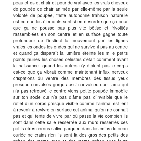
peau et os et chair et pour de vrai avec les vrais cheveux
de poupée de chair animée par elle-même par la seule
volonté de poupée, triste autonomie trahison naturelle
est-ce que les éléments sont si en désordre que ça pour
que ça ne pousse pas plus vite bêtise et frivolités
rassemblées en son centre et en surface gagne toute
profondeur de l’instinct le mouvement pur les lignes
vraies les ondes les ondes qui ne survivent pas au centre
et quand ça disparaît la lumière éteinte les mille petits
points jaunes les choses célestes c’était comment avant
la naissance quand les autres n’y étaient pas le corps
est-ce que ça vibrait comme maintenant influx nerveux
crispations du ventre des membres des tissus yeux
presque convulsés gorge aussi convulsée que l’âme qui
n’a pas retrouvé le centre viens petite poupée immobile
sur ton socle qui n’a pas d’âme pas d’invisible que le
reflet d’un corps presque visible comme l’animal est lent
à revenir à revivre en surface cet animal qu’on ne connait
pas et qui tente de vivre par où passe la vie combien ils
sont dans cette salle resserrée aux murs resserrés ces
petits êtres cornus salive parquée dans les coins de peau
ourlée ne crains rien ils sont là des gros des petits des