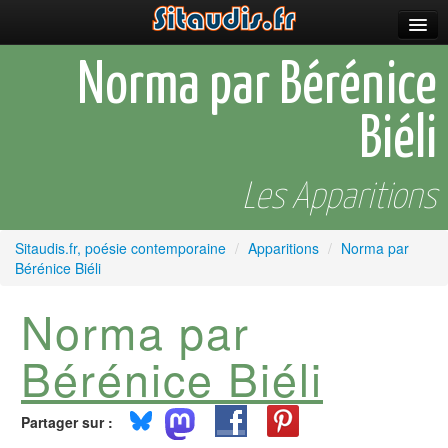
Parutions
Norma par Bérénice
Incitations
Biéli
Poèmes et fictions
Apparitions
Les Apparitions
Auteurs & poètes
Sitaudis.fr, poésie contemporaine
/
Apparitions
/
Norma par
Bérénice Biéli
Célébrations
Norma par
Prescriptions
Plus
Bérénice Biéli
Partager sur :