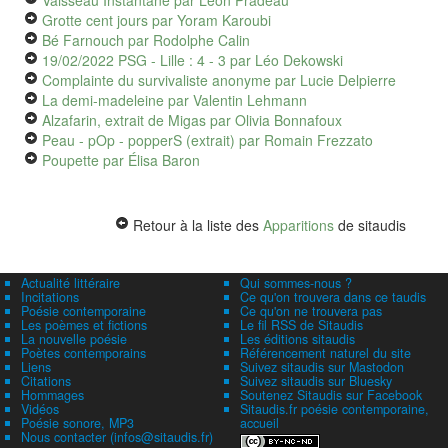
Vaisseau Instantané
par Léon Pradeau
Grotte cent jours
par Yoram Karoubi
Bé Farnouch
par Rodolphe Calin
19/02/2022 PSG - Lille : 4 - 3
par Léo Dekowski
Complainte du survivaliste anonyme
par Lucie Delpierre
La demi-madeleine
par Valentin Lehmann
Alzafarin, extrait de Migas
par Olivia Bonnafoux
Peau - pOp - popperS (extrait)
par Romain Frezzato
Poupette
par Élisa Baron
Retour à la liste des
Apparitions
de sitaudis
Actualité littéraire
Qui sommes-nous ?
Incitations
Ce qu'on trouvera dans ce taudis
Poésie contemporaine
Ce qu'on ne trouvera pas
Les poèmes et fictions
Le fil RSS de Sitaudis
La nouvelle poésie
Les éditions sitaudis
Poètes contemporains
Référencement naturel du site
Liens
Suivez sitaudis sur Mastodon
Citations
Suivez sitaudis sur Bluesky
Hommages
Soutenez Sitaudis sur Facebook
Vidéos
Sitaudis.fr poésie contemporaine,
Poésie sonore, MP3
accueil
Nous contacter (infos@sitaudis.fr)