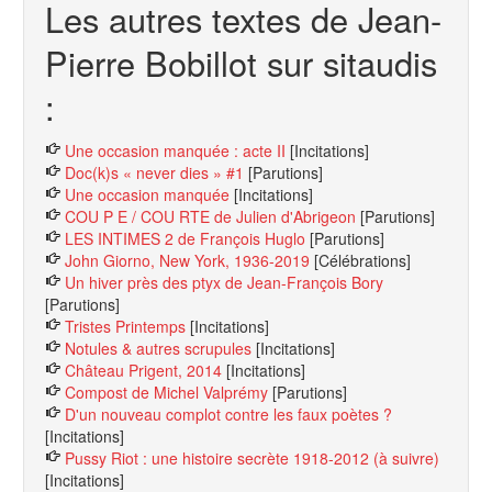
Les autres textes de Jean-
Pierre Bobillot sur sitaudis
:
Une occasion manquée : acte II
[Incitations]
Doc(k)s « never dies » #1
[Parutions]
Une occasion manquée
[Incitations]
COU P E / COU RTE de Julien d'Abrigeon
[Parutions]
LES INTIMES 2 de François Huglo
[Parutions]
John Giorno, New York, 1936-2019
[Célébrations]
Un hiver près des ptyx de Jean-François Bory
[Parutions]
Tristes Printemps
[Incitations]
Notules & autres scrupules
[Incitations]
Château Prigent, 2014
[Incitations]
Compost de Michel Valprémy
[Parutions]
D'un nouveau complot contre les faux poètes ?
[Incitations]
Pussy Riot : une histoire secrète 1918-2012 (à suivre)
[Incitations]