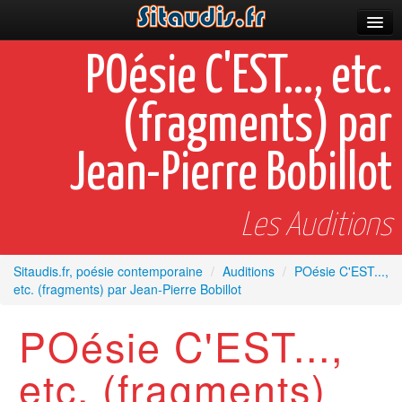
Parutions
POésie C'EST..., etc.
Incitations
(fragments) par
Poèmes et fictions
Jean-Pierre Bobillot
Apparitions
Auteurs & poètes
Les Auditions
Célébrations
Sitaudis.fr, poésie contemporaine
/
Auditions
/
POésie C'EST...,
Prescriptions
etc. (fragments) par Jean-Pierre Bobillot
Plus
POésie C'EST...,
etc. (fragments)