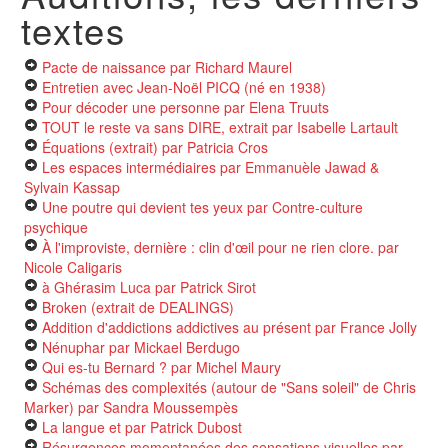
textes
Pacte de naissance
par Richard Maurel
Entretien avec Jean-Noël PICQ (né en 1938)
Pour décoder une personne
par Elena Truuts
TOUT le reste va sans DIRE, extrait
par Isabelle Lartault
Équations (extrait)
par Patricia Cros
Les espaces intermédiaires
par Emmanuèle Jawad &
Sylvain Kassap
Une poutre qui devient tes yeux
par Contre-culture
psychique
À l'improviste, dernière : clin d'œil pour ne rien clore.
par
Nicole Caligaris
à Ghérasim Luca
par Patrick Sirot
Broken (extrait de DEALINGS)
Addition d'addictions addictives au présent
par France Jolly
Nénuphar
par Mickael Berdugo
Qui es-tu Bernard ?
par Michel Maury
Schémas des complexités (autour de "Sans soleil" de Chris
Marker)
par Sandra Moussempès
La langue et
par Patrick Dubost
Résurgences momentanées des sensations visuelles
par