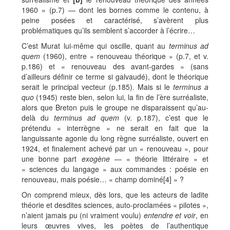
1960 » (p.7) — dont les bornes comme le contenu, à
peine posées et caractérisé, s’avèrent plus
problématiques qu’ils semblent s’accorder à l’écrire…
C’est Murat lui-même qui oscille, quant au
terminus ad
quem
(1960), entre « renouveau théorique » (p.7, et v.
p.186) et « renouveau des avant-gardes » (sans
d’ailleurs définir ce terme si galvaudé), dont le théorique
serait le principal vecteur (p.185). Mais si le
terminus a
quo
(1945) reste bien, selon lui, la fin de l’ère surréaliste,
alors que Breton puis le groupe ne disparaissent qu’au-
delà du
terminus ad quem
(v. p.187), c’est que le
prétendu « interrègne » ne serait en fait que la
languissante agonie du long règne surréaliste, ouvert en
1924, et finalement achevé par un « renouveau », pour
une bonne part
exogène
— « théorie littéraire » et
« sciences du langage » aux commandes : poésie en
renouveau, mais poésie… « champ dominé
[4] » ?
On comprend mieux, dès lors, que les acteurs de ladite
théorie et desdites sciences, auto-proclamées « pilotes »,
n’aient jamais pu (ni vraiment voulu)
entendre et voir
, en
leurs œuvres vives, les poètes de l’authentique