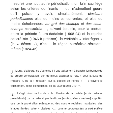
mesure) une tout autre périodisation, un brin sacrilège
selon les critères dominants — qui n’admettent guère
qu’il puisse y avoir, simultanément,
plusieurs
périodisations
plus ou moins concurrentes, et plus ou
moins échelonnées,
au gré des champs et des sous-
champs considérés
—, suivant laquelle, pour la poésie,
entre la période futuro-dadaïste (1908-24) et la reprise
concrétiste (1946-à préciser), le véritable « interrègne »
(le « désert »), c’est… le règne surréalisto-résistant,
même (1924-45) !
Murat, d’ailleurs, ne s’autorise-t-il pas tacitement à franchir les bornes de
[1]
sa propre périodisation, afin de mieux expliciter le rôle, « pour la suite de
l’histoire », de la « réflexion
[sur la poésie]
de Ponge » — à travers le
truchement, semé d’embûches, de
Tel Quel
(p.215-219) ?
…
Il s’agit donc moins de « la diffusion de la poésie [= de poèmes
[2]
préexistants] par la radio et par le disque [=
divulgateurs
neutres] »
(p.16)
,
que de la profération scénique ou des sons enregistrés, manipulés, des
images filmées, voire « ciselées »…, comme
composantes à part entière