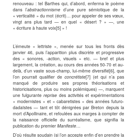
renouveau : tel Barthes qui, d’abord, enferma le poème
dans l’
abstractionnisme
d’une pure sémiotique de la
« verticalité » du mot (écrit)… pour appeler de ses vœux,
vingt ans plus tard — en quel « désert ? » —, une
« écriture à haute voix
[5] » !
L’émeute « lettriste », menée sur tous les fronts dès
janvier 46, puis l’apparition plus discrète et progressive
des « sonores, -action, visuels » etc. — bref et plus
largement, la création, au cours des années 50-70 et au-
delà, d’un vaste sous-champ, lui-même diversifié
[6], que
l’on pourrait qualifier de
concrétiste
[7] (et qui n’a pas
manqué de produire ses propres théorisations et
historicisations, plus ou moins polémiques) —, marquent
une fulgurante
reprise
des activités et expérimentations
« modernistes » et « cabaretistes » des années futuro-
dadaïstes — tant et tôt dénigrées par Breton depuis la
mort d’Apollinaire, et refoulées aux marges à compter de
la naissance officielle du surréalisme, que signifia la
publication du premier
Manifeste
…
D’où résulte soudain (si l’on accepte enfin d’en prendre la