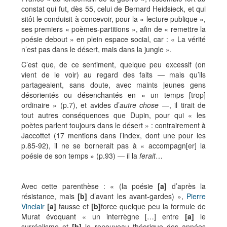
constat qui fut, dès 55, celui de Bernard Heidsieck, et qui
sitôt le conduisit à concevoir, pour la « lecture publique »,
ses premiers « poèmes-partitions », afin de « remettre la
poésie debout » en plein espace social, car : « La vérité
n’est pas dans le désert, mais dans la jungle ».
C’est que, de ce sentiment, quelque peu excessif (on
vient de le voir) au regard des faits — mais qu’ils
partageaient, sans doute, avec maints jeunes gens
désorientés ou désenchantés en « un temps [trop]
ordinaire » (p.7), et avides d’
autre chose
—, il tirait de
tout autres conséquences que Dupin, pour qui « les
poètes parlent toujours dans le désert » : contrairement à
Jaccottet (17 mentions dans l’index, dont une pour les
p.85-92), il ne se bornerait pas à « accompagn[er] la
poésie de son temps » (p.93) — il la
ferait
…
Avec cette parenthèse : « (la poésie
[a]
d’après la
résistance, mais
[b]
d’avant les avant-gardes) »,
Pierre
Vinclair
[a]
fausse et
[b]
force quelque peu la formule de
Murat évoquant « un interrègne […] entre
[a]
le
surréalisme et
[b]
le renouveau théorique des années