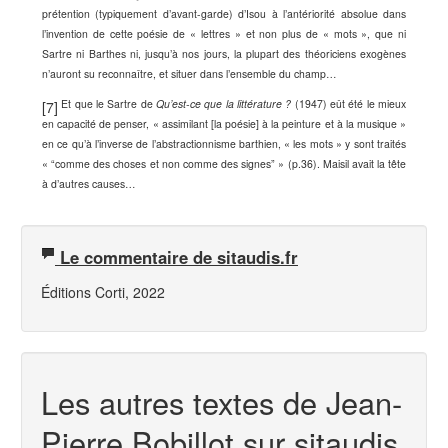
prétention (typiquement d’avant-garde) d’Isou à l’antériorité absolue dans
l’invention de cette poésie de « lettres » et non plus de « mots », que ni
Sartre ni Barthes ni, jusqu’à nos jours, la plupart des théoriciens exogènes
n’auront su reconnaître, et situer dans l’ensemble du champ…
Et que le
Sartre de
Qu’est-ce
que
la
littérature
?
(1947) eût
été le
mieux
[7]
en
capacité de
penser,
«
assimilant [la poésie] à la peinture et à la musique
»
en ce qu’à l’inverse de l’abstractionnisme barthien, «
les mots
» y
sont
traités
«
“
comme
des
choses
et
non
comme
des
signes”
»
(p.36)
. Mais
il
avait
la
tête
à
d’autres
causes…
Le commentaire de sitaudis.fr
Éditions Corti, 2022
Les autres textes de Jean-
Pierre Bobillot sur sitaudis