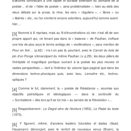
d’œuvres contribuant à une rapide et durable
extension du domaine de la
poésie
… et de « l’idée de poésie », ainsi problématisée — bien au-delà des
vieux débats sur la prose, la rime, les vers « réguliers », « libres » ou
« libérés » etc., où l’on s’enferre encore volontiers, aujourd’hui comme avant-
hier…
Nommé à 8 reprises, mais au fil d’énumérations où rien n’est dit de son
[3]
propre apport qui, ne tenant pas dans la « balance » de Paulhan, s’efface
une fois de plus sous le terme ambigu de « vociférations », sans mention de
Pour en finir…
(p.62)
: n’a-t-on pas là, pourtant, avec le
Carnet du bois de
pin
d’un Ponge s’émancipant du même Paulhan
(v. p.29)
, les deux piliers de
l’intrépide et magnifique portique ouvrant à la poésie les plus neuves et
vastes perspectives — tant à l’intérieur du volume typo-paginal que dans les
dimensions techno-phoniques puis, avec Isou, Lemaître etc., techno-
optiques ?
Comme le fut, clairement, la « poésie de Résistance », soumise aux
[4]
objectifs patriotiques et idéologiques — dans la continuité du
« Surréalisme » dès lors qu’il se fut mis « au service de la Révolution »…
Respectivement :
Le Degré zéro de l’écriture
(1953),
Le Plaisir du texte
[5]
(1973).
Y figurent, même,
d’anciens leaders futuristes et dadas (Iliazd,
[6]
Hausmann) dénonçant, avec le renfort de nouveaux venus (Bryen), la