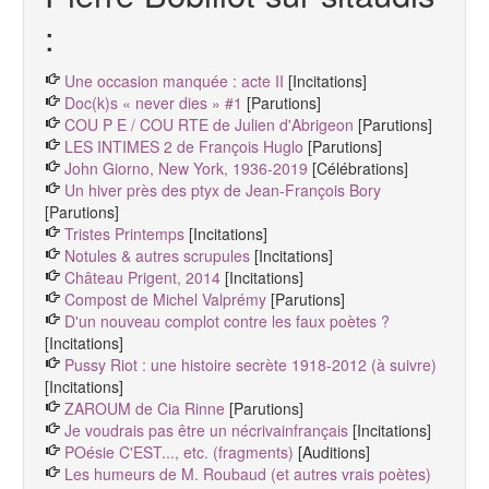
:
Une occasion manquée : acte II
[Incitations]
Doc(k)s « never dies » #1
[Parutions]
COU P E / COU RTE de Julien d'Abrigeon
[Parutions]
LES INTIMES 2 de François Huglo
[Parutions]
John Giorno, New York, 1936-2019
[Célébrations]
Un hiver près des ptyx de Jean-François Bory
[Parutions]
Tristes Printemps
[Incitations]
Notules & autres scrupules
[Incitations]
Château Prigent, 2014
[Incitations]
Compost de Michel Valprémy
[Parutions]
D'un nouveau complot contre les faux poètes ?
[Incitations]
Pussy Riot : une histoire secrète 1918-2012 (à suivre)
[Incitations]
ZAROUM de Cia Rinne
[Parutions]
Je voudrais pas être un nécrivainfrançais
[Incitations]
POésie C'EST..., etc. (fragments)
[Auditions]
Les humeurs de M. Roubaud (et autres vrais poètes)