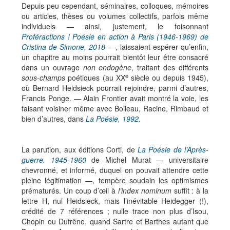
Depuis peu cependant, séminaires, colloques, mémoires
ou articles, thèses ou volumes collectifs, parfois même
individuels — ainsi, justement, le foisonnant
Proféractions ! Poésie en action à Paris (1946-1969) de
Cristina de Simone, 2018
—, laissaient espérer qu’enfin,
un chapitre au moins pourrait bientôt leur être consacré
dans un ouvrage
non endogène
, traitant des différents
e
sous-champs
poétiques (au XX
siècle ou depuis 1945),
où Bernard Heidsieck pourrait rejoindre, parmi d’autres,
Francis Ponge. — Alain Frontier avait montré la voie, les
faisant voisiner même avec Boileau, Racine, Rimbaud et
bien d’autres, dans
La Poésie, 1992.
La parution, aux éditions Corti, de
La Poésie de l’Après-
guerre. 1945-1960
de Michel Murat — universitaire
chevronné, et informé, duquel on pouvait attendre cette
pleine légitimation —, tempère soudain les optimismes
prématurés. Un coup d’œil à
l’index nominum
suffit : à la
lettre H, nul Heidsieck, mais l’inévitable Heidegger (!),
crédité de 7 références ; nulle trace non plus d’Isou,
Chopin ou Dufrêne, quand Sartre et Barthes autant que