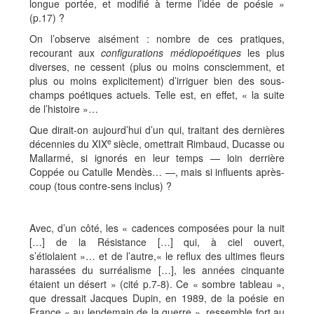
longue portée, et modifié à terme l’idée de poésie »
(p.17) ?
On l’observe aisément : nombre de ces pratiques,
recourant aux
configurations médiopoétiques
les plus
diverses, ne cessent (plus ou moins consciemment, et
plus ou moins explicitement) d’irriguer bien des sous-
champs poétiques actuels. Telle est, en effet, « la suite
de l’histoire »…
Que dirait-on aujourd’hui d’un qui, traitant des dernières
e
décennies du XIX
siècle, omettrait Rimbaud, Ducasse ou
Mallarmé, si ignorés en leur temps — loin derrière
Coppée ou Catulle Mendès… —, mais si influents après-
coup (tous contre-sens inclus) ?
Avec, d’un côté, les « cadences composées pour la nuit
[…] de la Résistance […] qui, à ciel ouvert,
s’étiolaient »… et de l’autre,« le reflux des ultimes fleurs
harassées du surréalisme […], les années cinquante
étaient un désert » (cité p.7-8). Ce « sombre tableau »,
que dressait Jacques Dupin, en 1989, de la poésie en
France « au lendemain de la guerre », ressemble fort au