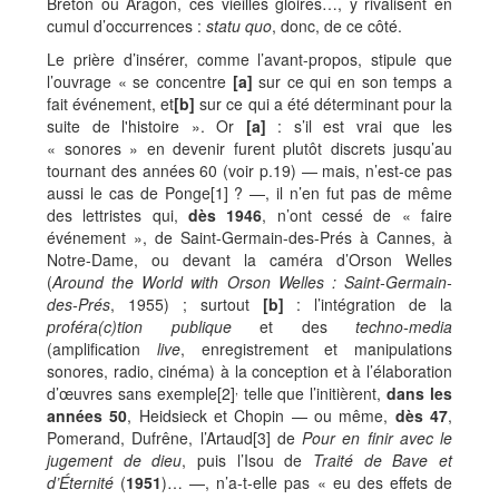
Breton ou Aragon, ces vieilles gloires…, y rivalisent en
cumul d’occurrences :
statu quo
, donc, de ce côté.
Le prière d’insérer, comme l’avant-propos, stipule que
l’ouvrage « se concentre
[a]
sur ce qui en son temps a
fait événement, et
[b]
sur ce qui a été déterminant pour la
suite de l'histoire ». Or
[a]
: s’il est vrai que les
« sonores » en devenir furent plutôt discrets jusqu’au
tournant des années 60 (voir p.19) — mais, n’est-ce pas
aussi le cas de Ponge
[1]
? —, il n’en fut pas de même
des lettristes qui,
dès 1946
, n’ont cessé de « faire
événement », de Saint-Germain-des-Prés à Cannes, à
Notre-Dame, ou devant la caméra d’Orson Welles
(
Around the World with Orson Welles : Saint-Germain-
des-Prés
, 1955) ; surtout
[b]
:
l’intégration de la
proféra(c)tion publique
et des
techno-media
(amplification
live
, enregistrement et manipulations
sonores, radio, cinéma) à la conception et à l’élaboration
,
d’œuvres sans exemple
[2]
telle que l’initièrent,
dans les
années 50
, Heidsieck et Chopin — ou même,
dès 47
,
Pomerand, Dufrêne, l’Artaud
[3] de
Pour en finir avec le
jugement de dieu
, puis l’Isou de
Traité de Bave et
d’Éternité
(
1951
)… —, n’a-t-elle pas « eu des effets de