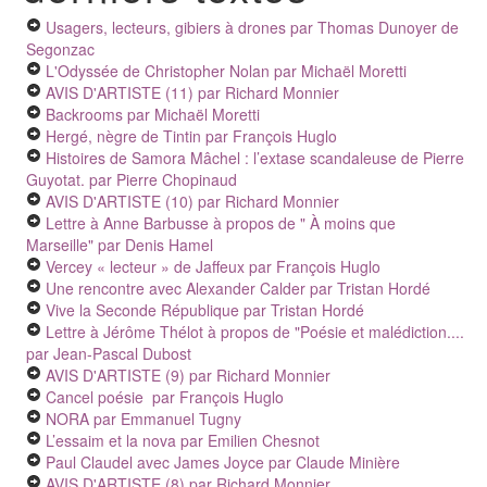
Usagers, lecteurs, gibiers à drones
par Thomas Dunoyer de
Segonzac
L'Odyssée de Christopher Nolan
par Michaël Moretti
AVIS D'ARTISTE (11)
par Richard Monnier
Backrooms
par Michaël Moretti
Hergé, nègre de Tintin
par François Huglo
Histoires de Samora Mâchel : l’extase scandaleuse de Pierre
Guyotat.
par Pierre Chopinaud
AVIS D'ARTISTE (10)
par Richard Monnier
Lettre à Anne Barbusse à propos de " À moins que
Marseille"
par Denis Hamel
Vercey « lecteur » de Jaffeux
par François Huglo
Une rencontre avec Alexander Calder
par Tristan Hordé
Vive la Seconde République
par Tristan Hordé
Lettre à Jérôme Thélot à propos de "Poésie et malédiction....
par Jean-Pascal Dubost
AVIS D'ARTISTE (9)
par Richard Monnier
Cancel poésie
par François Huglo
NORA
par Emmanuel Tugny
L’essaim et la nova
par Emilien Chesnot
Paul Claudel avec James Joyce
par Claude Minière
AVIS D'ARTISTE (8)
par Richard Monnier