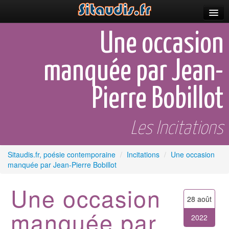
Parutions
Une occasion
Incitations
manquée par Jean-
Poèmes et fictions
Pierre Bobillot
Apparitions
Auteurs & poètes
Les Incitations
Célébrations
Sitaudis.fr, poésie contemporaine
/
Incitations
/
Une occasion
Prescriptions
manquée par Jean-Pierre Bobillot
Plus
Une occasion
28 août
manquée par
2022