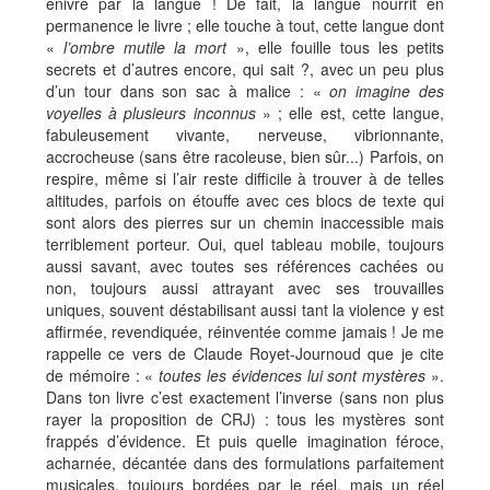
enivré par la langue ! De fait, la langue nourrit en
permanence le livre ; elle touche à tout, cette langue dont
«
l’ombre mutile la mort
», elle fouille tous les petits
secrets et d’autres encore, qui sait ?, avec un peu plus
d’un tour dans son sac à malice : «
on imagine des
voyelles à plusieurs inconnus
» ; elle est, cette langue,
fabuleusement vivante, nerveuse, vibrionnante,
accrocheuse (sans être racoleuse, bien sûr...) Parfois, on
respire, même si l’air reste difficile à trouver à de telles
altitudes, parfois on étouffe avec ces blocs de texte qui
sont alors des pierres sur un chemin inaccessible mais
terriblement porteur. Oui, quel tableau mobile, toujours
aussi savant, avec toutes ses références cachées ou
non, toujours aussi attrayant avec ses trouvailles
uniques, souvent déstabilisant aussi tant la violence y est
affirmée, revendiquée, réinventée comme jamais ! Je me
rappelle ce vers de Claude Royet-Journoud que je cite
de mémoire : «
toutes les évidences lui sont mystères
».
Dans ton livre c’est exactement l’inverse (sans non plus
rayer la proposition de CRJ) : tous les mystères sont
frappés d’évidence. Et puis quelle imagination féroce,
acharnée, décantée dans des formulations parfaitement
musicales, toujours bordées par le réel, mais un réel