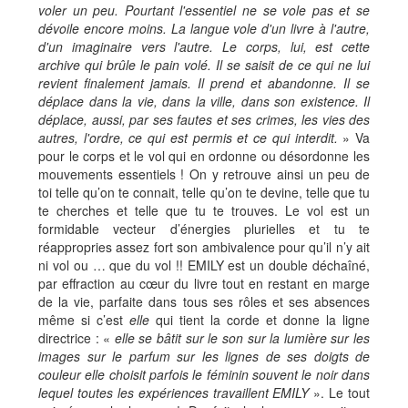
voler un peu. Pourtant l'essentiel ne se vole pas et se
dévoile encore moins. La langue vole d'un livre à l'autre,
d'un imaginaire vers l'autre. Le corps, lui, est cette
archive qui brûle le pain volé. Il se saisit de ce qui ne lui
revient finalement jamais. Il prend et abandonne. Il se
déplace dans la vie, dans la ville, dans son existence. Il
déplace, aussi, par ses fautes et ses crimes, les vies des
autres, l'ordre, ce qui est permis et ce qui interdit.
» Va
pour le corps et le vol qui en ordonne ou désordonne les
mouvements essentiels ! On y retrouve ainsi un peu de
toi telle qu’on te connait, telle qu’on te devine, telle que tu
te cherches et telle que tu te trouves. Le vol est un
formidable vecteur d’énergies plurielles et tu te
réappropries assez fort son ambivalence pour qu’il n’y ait
ni vol ou … que du vol !! EMILY est un double déchaîné,
par effraction au cœur du livre tout en restant en marge
de la vie, parfaite dans tous ses rôles et ses absences
même si c’est
elle
qui tient la corde et donne la ligne
directrice : «
elle se bâtit sur le son sur la lumière sur les
images sur le parfum sur les lignes de ses doigts de
couleur elle choisit parfois le féminin souvent le noir dans
lequel toutes les expériences travaillent EMILY
». Le tout