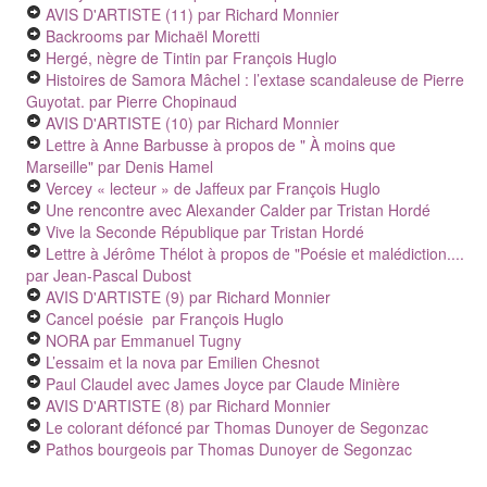
AVIS D'ARTISTE (11)
par Richard Monnier
Backrooms
par Michaël Moretti
Hergé, nègre de Tintin
par François Huglo
Histoires de Samora Mâchel : l’extase scandaleuse de Pierre
Guyotat.
par Pierre Chopinaud
AVIS D'ARTISTE (10)
par Richard Monnier
Lettre à Anne Barbusse à propos de " À moins que
Marseille"
par Denis Hamel
Vercey « lecteur » de Jaffeux
par François Huglo
Une rencontre avec Alexander Calder
par Tristan Hordé
Vive la Seconde République
par Tristan Hordé
Lettre à Jérôme Thélot à propos de "Poésie et malédiction....
par Jean-Pascal Dubost
AVIS D'ARTISTE (9)
par Richard Monnier
Cancel poésie
par François Huglo
NORA
par Emmanuel Tugny
L’essaim et la nova
par Emilien Chesnot
Paul Claudel avec James Joyce
par Claude Minière
AVIS D'ARTISTE (8)
par Richard Monnier
Le colorant défoncé
par Thomas Dunoyer de Segonzac
Pathos bourgeois
par Thomas Dunoyer de Segonzac