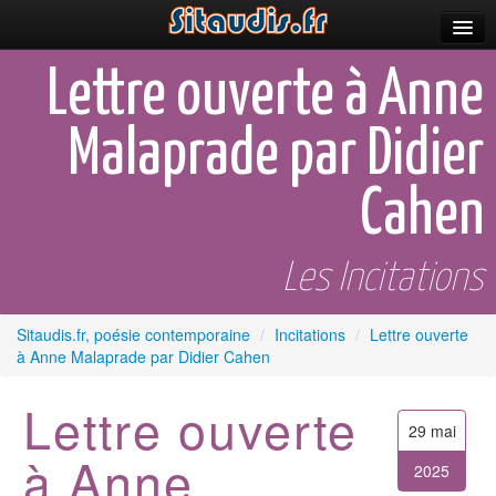
Parutions
Lettre ouverte à Anne
Incitations
Malaprade par Didier
Poèmes et fictions
Cahen
Apparitions
Auteurs & poètes
Les Incitations
Célébrations
Sitaudis.fr, poésie contemporaine
/
Incitations
/
Lettre ouverte
Prescriptions
à Anne Malaprade par Didier Cahen
Plus
Lettre ouverte
29 mai
à Anne
2025