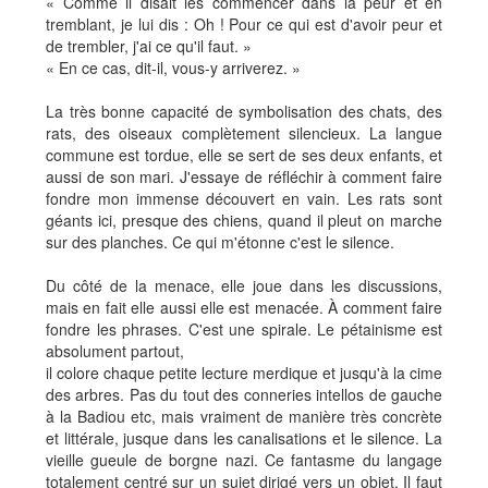
« Comme il disait les commencer dans la peur et en
tremblant, je lui dis : Oh ! Pour ce qui est d'avoir peur et
de trembler, j'ai ce qu'il faut. »
« En ce cas, dit-il, vous-y arriverez. »
La très bonne capacité de symbolisation des chats, des
rats, des oiseaux complètement silencieux. La langue
commune est tordue, elle se sert de ses deux enfants, et
aussi de son mari. J'essaye de réfléchir à comment faire
fondre mon immense découvert en vain. Les rats sont
géants ici, presque des chiens, quand il pleut on marche
sur des planches. Ce qui m'étonne c'est le silence.
Du côté de la menace, elle joue dans les discussions,
mais en fait elle aussi elle est menacée. À comment faire
fondre les phrases. C'est une spirale. Le pétainisme est
absolument partout,
il colore chaque petite lecture merdique et jusqu'à la cime
des arbres. Pas du tout des conneries intellos de gauche
à la Badiou etc, mais vraiment de manière très concrète
et littérale, jusque dans les canalisations et le silence. La
vieille gueule de borgne nazi. Ce fantasme du langage
totalement centré sur un sujet dirigé vers un objet. Il faut