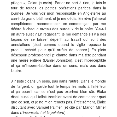
pillage », Celan je crois). Parler ne sert à rien, je fais le
tour de toutes les petites opérations parlées dans la
journée. Je vais voir mon responsable en Angleterre au
carré du grand bâtiment, et je me dédis. En rêve j'aimerai
complètement recommencer, en commençant par me
dédire à chaque niveau des bureaux de la boîte. Y-a-t-il
un autre sujet ? En regardant, je me demande s'il y a des
façons de se laisser dépérir au travail qui sont des
annulations (c'est comme quand le vigile repasse le
produit acheté pour qu'il arrête de sonner.) En plein
désespoir professionnel je chante dans ma tête pendant
une heure entière (Daniel Johnston), c'est imperceptible
et ça m'imperméabilise dans un sens, mais pas dans
l'autre.
J'insiste : dans un sens, pas dans l'autre. Dans le monde
de l'argent, on garde tout le temps les mots à l'intérieur
et ça pourrit car ce n'est pas exprimé bien sûr. Blake
disait aussi qu'il fallait trembler avant de commencer quoi
que ce soit, et je ne m'en remets pas. Précisément, Blake
discutant avec Samuel Palmer (et cité par Marion Milner
dans
L'inconscient et la peinture
) :