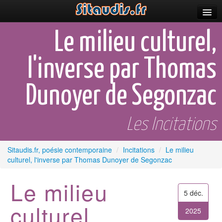
Parutions
Le milieu culturel,
Incitations
l'inverse par Thomas
Poèmes et fictions
Dunoyer de Segonzac
Apparitions
Auteurs & poètes
Les Incitations
Célébrations
Sitaudis.fr, poésie contemporaine
/
Incitations
/
Le milieu
Prescriptions
culturel, l'inverse par Thomas Dunoyer de Segonzac
Plus
Le milieu
5 déc.
culturel,
2025