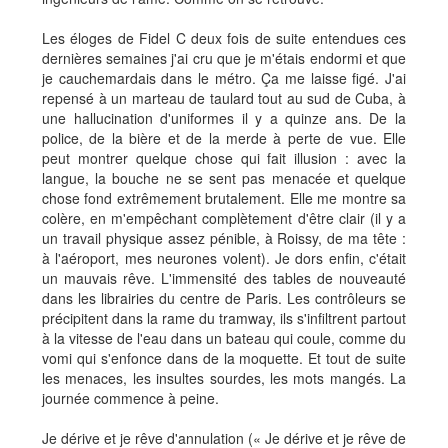
Les éloges de Fidel C deux fois de suite entendues ces
dernières semaines j'ai cru que je m'étais endormi et que
je cauchemardais dans le métro. Ça me laisse figé. J'ai
repensé à un marteau de taulard tout au sud de Cuba, à
une hallucination d'uniformes il y a quinze ans. De la
police, de la bière et de la merde à perte de vue. Elle
peut montrer quelque chose qui fait illusion : avec la
langue, la bouche ne se sent pas menacée et quelque
chose fond extrêmement brutalement. Elle me montre sa
colère, en m'empêchant complètement d'être clair (il y a
un travail physique assez pénible, à Roissy, de ma tête :
à l'aéroport, mes neurones volent). Je dors enfin, c'était
un mauvais rêve. L'immensité des tables de nouveauté
dans les librairies du centre de Paris. Les contrôleurs se
précipitent dans la rame du tramway, ils s'infiltrent partout
à la vitesse de l'eau dans un bateau qui coule, comme du
vomi qui s'enfonce dans de la moquette. Et tout de suite
les menaces, les insultes sourdes, les mots mangés. La
journée commence à peine.
Je dérive et je rêve d'annulation (« Je dérive et je rêve de