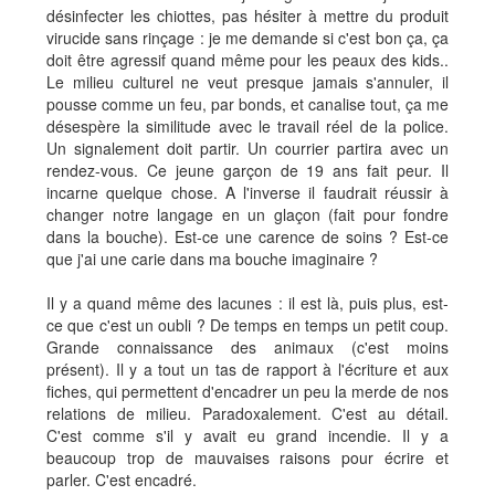
désinfecter les chiottes, pas hésiter à mettre du produit
virucide sans rinçage : je me demande si c'est bon ça, ça
doit être agressif quand même pour les peaux des kids..
Le milieu culturel ne veut presque jamais s'annuler, il
pousse comme un feu, par bonds, et canalise tout, ça me
désespère la similitude avec le travail réel de la police.
Un signalement doit partir. Un courrier partira avec un
rendez-vous. Ce jeune garçon de 19 ans fait peur. Il
incarne quelque chose. A l'inverse il faudrait réussir à
changer notre langage en un glaçon (fait pour fondre
dans la bouche). Est-ce une carence de soins ? Est-ce
que j'ai une carie dans ma bouche imaginaire ?
Il y a quand même des lacunes : il est là, puis plus, est-
ce que c'est un oubli ? De temps en temps un petit coup.
Grande connaissance des animaux (c'est moins
présent). Il y a tout un tas de rapport à l'écriture et aux
fiches, qui permettent d'encadrer un peu la merde de nos
relations de milieu. Paradoxalement. C'est au détail.
C'est comme s'il y avait eu grand incendie. Il y a
beaucoup trop de mauvaises raisons pour écrire et
parler. C'est encadré.