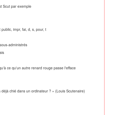
est Scut par exemple
blic, impr, fai, d, s, pour, t
sous-administrés
ais
qu'à ce qu'un autre renard rouge passe l'efface
rdinateur ? » (Louis Scutenaire)