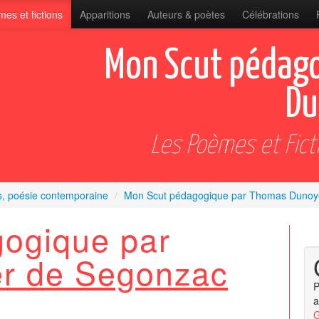
es et fictions
Apparitions
Auteurs & poètes
Célébrations
Mon Scut pédag
Du
Les Poèmes et Fict
s, poésie contemporaine
/
Mon Scut pédagogique par Thomas Dunoy
ogique par
r de Segonzac
P
a
G