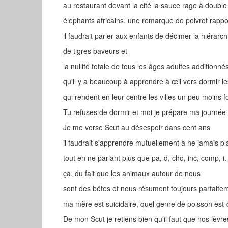
au restaurant devant la cité la sauce rage à double
éléphants africains, une remarque de poivrot rapp
il faudrait parler aux enfants de décimer la hiérar
de tigres baveurs et
la nullité totale de tous les âges adultes additionné
qu'il y a beaucoup à apprendre à œil vers dormir l
qui rendent en leur centre les villes un peu moins fo
Tu refuses de dormir et moi je prépare ma journé
Je me verse Scut au désespoir dans cent ans
il faudrait s'apprendre mutuellement à ne jamais pl
tout en ne parlant plus que pa, d, cho, inc, comp, i
ça, du fait que les animaux autour de nous
sont des bêtes et nous résument toujours parfaite
ma mère est suicidaire, quel genre de poisson est-
De mon Scut je retiens bien qu'il faut que nos lèvr