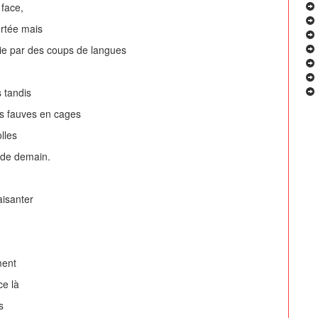
 face,
ortée mais
chie par des coups de langues
s tandis
es fauves en cages
lles
e de demain.
aisanter
.
ment
ce là
es