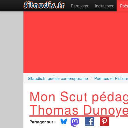
Parutions
Incitations
Poèm
Sitaudis.fr, poésie contemporaine
/
Poèmes et Fiction
Mon Scut pédag
Thomas Dunoye
Partager sur :