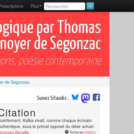
Prescriptions
Plus
ogique par Thomas
noyer de Segonzac
ions, poésie contemporaine
er de Segonzac
Suivez Sitaudis :
Citation
uérilement, Kafka vivait, comme chaque écrivain
uthentique, sous le primat opposé du désir actuel.
eorges Bataille
Toutes les
citations