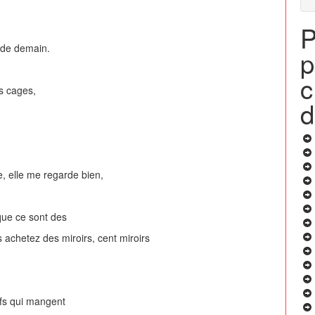
P
e de demain.
p
c
es cages,
d
, elle me regarde bien,
 que ce sont des
achetez des miroirs, cent miroirs
efs qui mangent