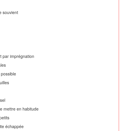
me souvient
e
ert par imprégnation
ales
 possible
uilles
sel
 se mettre en habitude
petits
aite échappée