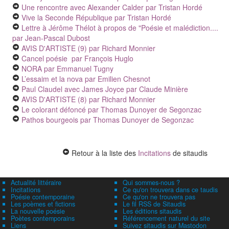
Une rencontre avec Alexander Calder
par Tristan Hordé
Vive la Seconde République
par Tristan Hordé
Lettre à Jérôme Thélot à propos de "Poésie et malédiction....
par Jean-Pascal Dubost
AVIS D'ARTISTE (9)
par Richard Monnier
Cancel poésie
par François Huglo
NORA
par Emmanuel Tugny
L’essaim et la nova
par Emilien Chesnot
Paul Claudel avec James Joyce
par Claude Minière
AVIS D'ARTISTE (8)
par Richard Monnier
Le colorant défoncé
par Thomas Dunoyer de Segonzac
Pathos bourgeois
par Thomas Dunoyer de Segonzac
Retour à la liste des
Incitations
de sitaudis
Actualité littéraire
Qui sommes-nous ?
Incitations
Ce qu'on trouvera dans ce taudis
Poésie contemporaine
Ce qu'on ne trouvera pas
Les poèmes et fictions
Le fil RSS de Sitaudis
La nouvelle poésie
Les éditions sitaudis
Poètes contemporains
Référencement naturel du site
Liens
Suivez sitaudis sur Mastodon