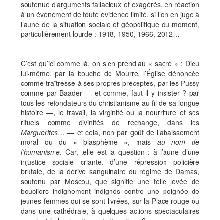
soutenue d’arguments fallacieux et exagérés, en réaction
à un événement de toute évidence limité, si l’on en juge à
l’aune de la situation sociale et géopolitique du moment,
particulièrement lourde : 1918, 1950, 1966, 2012…
C’est qu’ici comme là, on s’en prend au « sacré » : Dieu
lui-même, par la bouche de Mourre, l’Église dénoncée
comme traîtresse à ses propres préceptes, par les Pussy
comme par Baader — et comme, faut-il y insister ? par
tous les refondateurs du christianisme au fil de sa longue
histoire —, le travail, la virginité ou la nourriture et ses
rituels comme divinités de rechange, dans les
Marguerites
… — et cela, non par goût de l’abaissement
moral ou du « blasphème », mais
au nom de
l’humanisme
. Car, telle est la question : à l’aune d’une
injustice sociale criante, d’une répression policière
brutale, de la dérive sanguinaire du régime de Damas,
soutenu par Moscou, que signifie une telle levée de
boucliers indignement indignés contre une poignée de
jeunes femmes qui se sont livrées, sur la Place rouge ou
dans une cathédrale, à quelques actions spectaculaires