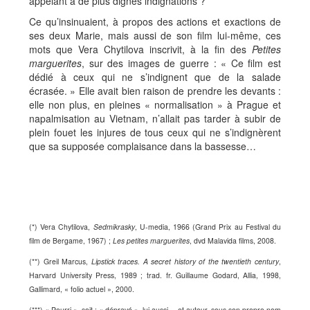
appelant à de plus dignes indignations ?
Ce qu’insinuaient, à propos des actions et exactions de
ses deux Marie, mais aussi de son film lui-même, ces
mots que Vera Chytilova inscrivit, à la fin des
Petites
marguerites
, sur des images de guerre : « Ce film est
dédié à ceux qui ne s’indignent que de la salade
écrasée. » Elle avait bien raison de prendre les devants :
elle non plus, en pleines « normalisation » à Prague et
napalmisation au Vietnam, n’allait pas tarder à subir de
plein fouet les injures de tous ceux qui ne s’indignèrent
que sa supposée complaisance dans la bassesse…
(*) Vera Chytilova,
Sedmikrasky
, U-media, 1966 (Grand Prix au Festival du
film de Bergame, 1967) ;
Les petites marguerites
, dvd Malavida films, 2008.
(**) Greil Marcus,
Lipstick traces. A secret history of the twentieth century
,
Harvard University Press, 1989 ; trad. fr. Guillaume Godard, Allia, 1998,
Gallimard, « folio actuel », 2000.
(***) « Pourri », soit : « dépravé », lui aussi… et auteur, sous son propre nom