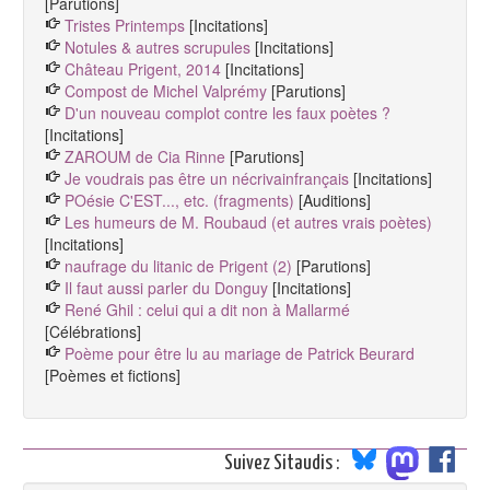
[Parutions]
Tristes Printemps
[Incitations]
Notules & autres scrupules
[Incitations]
Château Prigent, 2014
[Incitations]
Compost de Michel Valprémy
[Parutions]
D'un nouveau complot contre les faux poètes ?
[Incitations]
ZAROUM de Cia Rinne
[Parutions]
Je voudrais pas être un nécrivainfrançais
[Incitations]
POésie C'EST..., etc. (fragments)
[Auditions]
Les humeurs de M. Roubaud (et autres vrais poètes)
[Incitations]
naufrage du litanic de Prigent (2)
[Parutions]
Il faut aussi parler du Donguy
[Incitations]
René Ghil : celui qui a dit non à Mallarmé
[Célébrations]
Poème pour être lu au mariage de Patrick Beurard
[Poèmes et fictions]
Suivez Sitaudis :