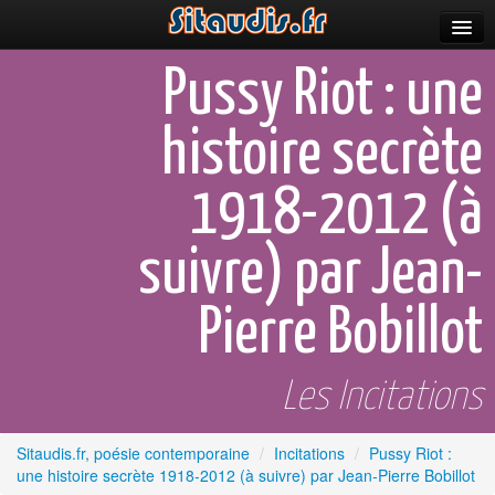
Parutions
Pussy Riot : une
Incitations
histoire secrète
Poèmes et fictions
1918-2012 (à
Apparitions
Auteurs & poètes
suivre) par Jean-
Célébrations
Pierre Bobillot
Prescriptions
Les Incitations
Plus
Sitaudis.fr, poésie contemporaine
/
Incitations
/
Pussy Riot :
une histoire secrète 1918-2012 (à suivre) par Jean-Pierre Bobillot