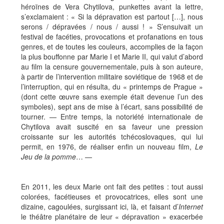
héroïnes de Vera Chytilova, punkettes avant la lettre,
s’exclamaient : « Si la dépravation est partout […], nous
serons / dépravées / nous / aussi ! » S’ensuivait un
festival de facéties, provocations et profanations en tous
genres, et de toutes les couleurs, accomplies de la façon
la plus bouffonne par Marie I et Marie II, qui valut d’abord
au film la censure gouvernementale, puis à son auteure,
à partir de l’intervention militaire soviétique de 1968 et de
l’interruption, qui en résulta, du « printemps de Prague »
(dont cette œuvre sans exemple était devenue l’un des
symboles), sept ans de mise à l’écart, sans possibilité de
tourner. — Entre temps, la notoriété internationale de
Chytilova avait suscité en sa faveur une pression
croissante sur les autorités tchécoslovaques, qui lui
permit, en 1976, de réaliser enfin un nouveau film,
Le
Jeu de la pomme
… —
En 2011, les deux Marie ont fait des petites : tout aussi
colorées, facétieuses et provocatrices, elles sont une
dizaine, cagoulées, surgissant ici, là, et faisant d’
Internet
le théâtre planétaire de leur « dépravation » exacerbée