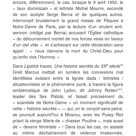
encore, différemment, le cas, lorsque le 9 avril 1950, le
« faux dominicain » et lettriste Michel Mourre, secondé
de son acolyte Serge Berna et de quelques autres,
interrompit brutalement la grand messe de Pâques à
Notre-Dame de Paris, par la lecture d’un virulent anti-
sermon (rédigé par Berna) accusant l’Église catholique
« du détournement mortel de nos forces vives en faveur
d’un ciel vide », et s’achevant sur cette déclaration sans
appel : « nous clamons la mort du Christ-Dieu pour
qu’enfin vive l’Homme. »
e
Dans
Lipstick traces. Une histoire secrète du XX
siècle
**
Greil Marcus mettait en lumière les connexions mal
identifiées existant entre la lignée dada / lettristes /
situationnistes et le phénomène punk, à travers la figure
emblématique de John Lydon, dit Johnny Rotten***,
leader des Sex Pistols, et faisait précisément du
« scandale de Notre-Dame » un moment significatif de
cette « histoire secrète » — qui, on le conçoit sans peine,
se poursuit aujourd’hui à Moscou, avec les Pussy Riot
priant la vierge Marie de « chasser Poutine », mais aussi
de « devenir féministe » ! Dans tous les cas, on assiste
au même déchaînement de violence irraisonnée,