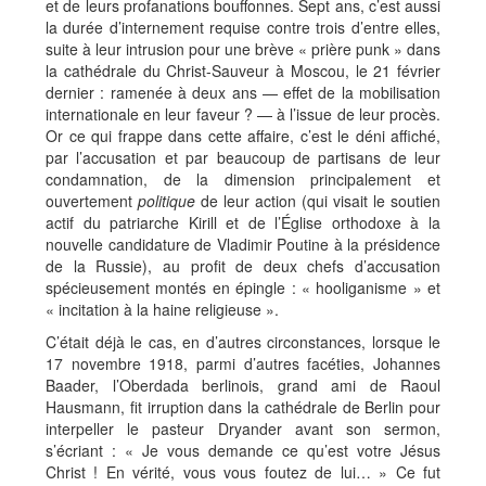
et de leurs profanations bouffonnes. Sept ans, c’est aussi
la durée d’internement requise contre trois d’entre elles,
suite à leur intrusion pour une brève « prière punk » dans
la cathédrale du Christ-Sauveur à Moscou, le 21 février
dernier : ramenée à deux ans — effet de la mobilisation
internationale en leur faveur ? — à l’issue de leur procès.
Or ce qui frappe dans cette affaire, c’est le déni affiché,
par l’accusation et par beaucoup de partisans de leur
condamnation, de la dimension principalement et
ouvertement
politique
de leur action (qui visait le soutien
actif du patriarche Kirill et de l’Église orthodoxe à la
nouvelle candidature de Vladimir Poutine à la présidence
de la Russie), au profit de deux chefs d’accusation
spécieusement montés en épingle : « hooliganisme » et
« incitation à la haine religieuse ».
C’était déjà le cas, en d’autres circonstances, lorsque le
17 novembre 1918, parmi d’autres facéties, Johannes
Baader, l’Oberdada berlinois, grand ami de Raoul
Hausmann, fit irruption dans la cathédrale de Berlin pour
interpeller le pasteur Dryander avant son sermon,
s’écriant : « Je vous demande ce qu’est votre Jésus
Christ ! En vérité, vous vous foutez de lui… » Ce fut