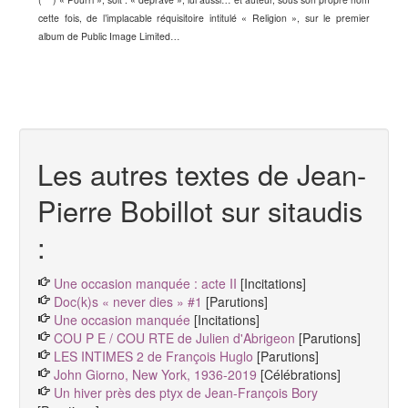
cette fois, de l’implacable réquisitoire intitulé « Religion », sur le premier
album de Public Image Limited…
Les autres textes de Jean-
Pierre Bobillot sur sitaudis
:
Une occasion manquée : acte II
[Incitations]
Doc(k)s « never dies » #1
[Parutions]
Une occasion manquée
[Incitations]
COU P E / COU RTE de Julien d'Abrigeon
[Parutions]
LES INTIMES 2 de François Huglo
[Parutions]
John Giorno, New York, 1936-2019
[Célébrations]
Un hiver près des ptyx de Jean-François Bory