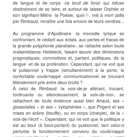
de langue et de corps -ce
bruit de fond
- qui refuse
obstinément de se taire, et surtout de laisser Orphée et
son signifiant-Mètre -la Poésie, quoi !-, mis à mort jadis
par Rimbaud, renaître une fois encore de leurs cendres...
Au programme d'Apollinaire -la monodie lyrique se
confrontant, le cédant aux éclats, aux pertes et fracas de
la grande
polyphonie planétaire
-, se rattache selon toute
vraisemblance Heidsieck, faisant œuvre des dimensions
pragmatiques, commotives et, partant, politiques, de la
langue -et de sa profération. Cependant, qui ne voit que
le pulsionnel y frappe (simultanément) à la porte, le
confortable coulé/nappé communicationnel se trouvant
littéralement pris
entre deux bruits
?
À celui de Rimbaud -la
voix-de-je
altérant, trouant,
tonitruante ou silencieusement, la
voix-de-moi-
, se
rattachent de toute évidence aussi bien Artaud, ses «
glossolalies » et ses « xylophénies », que Prigent et ses
mises en scène (bouffe), ou en corps (charpie), de la «
voix-de-l'écrit ». Cependant, qui ne voit que le politique y
est au bout (à bout-portant) du pulsionnel, tant celui-ci
perturbe le fonctionnement convenu du coulé/nappé