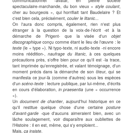
communicationnel -avatar, en pleine société
spectaculaire-marchande, du bon vieux «
style coulant
,
cher au bourgeois », qui horrifiait tant Baudelaire ? Et
c'est bien cela, précisément,
couler le litanic
...
On l'aura donc compris, également, rien n'est plus
étranger à la question de la voix-de-l'écrit -et à la
démarche de Prigent- que la visée d'un
objet
discographique
conçu comme étant le lieu de l'œuvre : le
texte
(le « type »). Ni typo-texte, ni audio-texte -ni encore
moins réédition-,
naufrage du litanic
, à ces quelques
précautions près, s'offre bien pour ce qu'il est -la trace,
tant imprimée qu'enregistrée, et valant témoignage, d'un
moment précis dans la démarche de son ôteur, qui se
manifesta ce jour-là (comme d'autres) sous les espèces
d'un
scéno-texte
: lecture publique, par lui-même, d'écrits
en cours d'élaboration,
in praesentia
(une « occurrence
»).
Un
document de chantier
, aujourd'hui historique en ce
qu'il restitue quelque chose d'une certaine
posture
d'avant-garde
-que d'aucuns aimeraient bien, avec un
lâche soulagement, voir disparaître aux oubliettes de
l'Histoire : il en est, même, qui s'y emploient...
Mais,
ça insiste
.