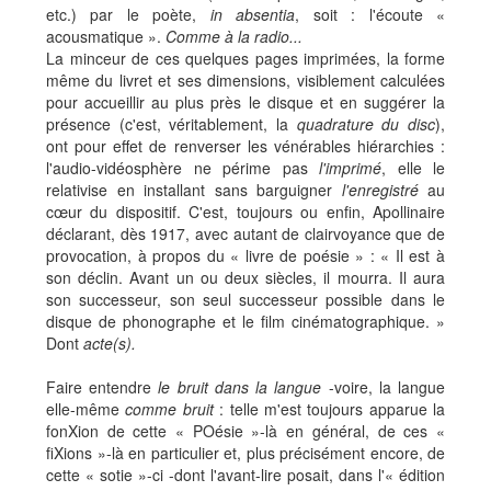
etc.) par le poète,
in absentia
, soit : l'écoute «
acousmatique ».
Comme à la radio...
La minceur de ces quelques pages imprimées, la forme
même du livret et ses dimensions, visiblement calculées
pour accueillir au plus près le disque et en suggérer la
présence (c'est, véritablement, la
quadrature du disc
),
ont pour effet de renverser les vénérables hiérarchies :
l'audio-vidéosphère ne périme pas
l'imprimé
, elle le
relativise en installant sans barguigner
l'enregistré
au
cœur du dispositif. C'est, toujours ou enfin, Apollinaire
déclarant, dès 1917, avec autant de clairvoyance que de
provocation, à propos du « livre de poésie » : « Il est à
son déclin. Avant un ou deux siècles, il mourra. Il aura
son successeur, son seul successeur possible dans le
disque de phonographe et le film cinématographique. »
Dont
acte(s).
Faire entendre
le bruit dans la langue
-voire, la langue
elle-même
comme bruit
: telle m'est toujours apparue la
fonXion de cette « POésie »-là en général, de ces «
fiXions »-là en particulier et, plus précisément encore, de
cette « sotie »-ci -dont l'avant-lire posait, dans l'« édition