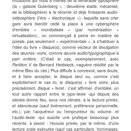
mutations qui nous a menés de la vénérable typosphère
(la « galaxie Gutenberg » : deuxième stade, mécanisé,
de la bibliosphère) à la récente et déjà finissante audio-
vidéosphère (l'ère « électronique ») -laquelle sans crier
gare aura bientôt cédé la place à une cybersphère
d'emblée « mondialisée » (par numérisation +
virtualisation)-, on commençait à peine en matière de
poésie, pas seulement « expérimentale », à s'habituer à
l'idée du livre + disque(s), comme vecteur de divulgation
des œuvres -voire, comme
œuvre audio/typographique
à
part entière. (C'était le cas, exemplairement, avec
Partition V
de Bernard Heidsieck, naguère réédité par le
même Bleu du ciel.) Plus difficile à concevoir, sans doute,
et à faire accepter, le disque seul ou, comme c'est
explicitement le cas ici, le disque(s) + livre voire, plus
précisément, disque + livret : c'est affirmer, d'emblée, un
tout autre rapport entre le
typo-texte
-qui depuis des
siècles donne lieu, sous nos climats, à la lecture privée,
et silencieuse (sauf événement, préférence personnelle,
etc.), par l'acquéreur ou l'emprunteur du volume- et
l'
audio-texte
-qui suscite une pratique beaucoup plus
récente, à savoir : l'écoute privée, par le même, d'une
lecture orale exécutée (sauf cas particuliers, hommages,