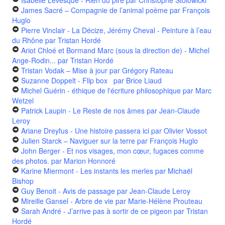
Isabelle Lévesque - Rien du pire
par Christophe Stolowicki
James Sacré – Compagnie de l’animal poème
par François
Huglo
Pierre Vinclair - La Décize, Jérémy Cheval - Peinture à l’eau
du Rhône
par Tristan Hordé
Ariot Chloé et Bormand Marc (sous la direction de) - Michel
Ange-Rodin...
par Tristan Hordé
Tristan Vodak – Mise à jour
par Grégory Rateau
Suzanne Doppelt - Flip box
par Brice Liaud
Michel Guérin - éthique de l'écriture philosophique
par Marc
Wetzel
Patrick Laupin - Le Reste de nos âmes
par Jean-Claude
Leroy
Ariane Dreyfus - Une histoire passera ici
par Olivier Vossot
Julien Starck – Naviguer sur la terre
par François Huglo
John Berger - Et nos visages, mon cœur, fugaces comme
des photos.
par Marion Honnoré
Karine Miermont - Les instants les merles
par Michaël
Bishop
Guy Benoit - Avis de passage
par Jean-Claude Leroy
Mireille Gansel - Arbre de vie
par Marie-Hélène Prouteau
Sarah André - J’arrive pas à sortir de ce pigeon
par Tristan
Hordé