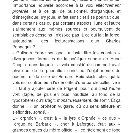
l'importance nouvelle accordée à la voix
effectivement
proférée
, et à ce qui de pulsionnel, d'organique, et
d'énergétique, s'y joue, et fait sens ; et il se pourrait que,
dans certains cas ou par certains aspects, l'une et l'autre
s'alimentent aux mêmes sources et poursuivent de
semblables desseins : n'est-ce pas là ce qui fait la force,
aujourd'hui, des lectures/actions d'un Charles
Pennequin?
- Guilhem Fabre soulignait à juste titre les criantes «
divergences formelles de la poétique sonore de Henri
Chopin -dans laquelle la voix considérée comme travail
physique de la phonation constitue l'objet même du
poème- et de celle de Bernard Heid-sieck -chez qui la
voix est confrontée à l'extériorité d'une parole collective »
: il faut y ajouter celle de Prigent -pour qui c'est
l'autre
voix
(tapie, de plus en plus inaudible, au fond de la
typosphère) qu'il s'agit,
monstrueusement
, de sortir. Et ça
donne : « un orphéon vulgaire, où du sens affleure et
s'effondre,
sonné
. »
L'« orphéon », c'est à « la lyre d'Orphée » ce que «
l'orgue de Barbarie », cher à Laforgue, était aux «
grandes orgues du mètre officiel » : ce râclement de fond