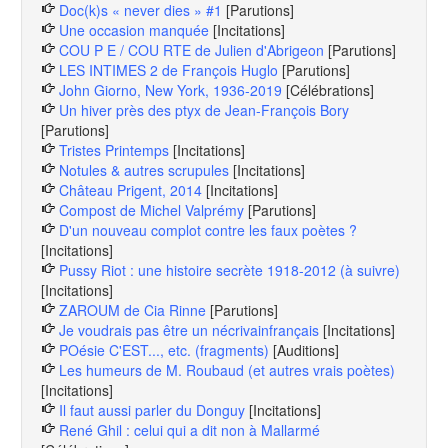
Doc(k)s « never dies » #1
[Parutions]
Une occasion manquée
[Incitations]
COU P E / COU RTE de Julien d'Abrigeon
[Parutions]
LES INTIMES 2 de François Huglo
[Parutions]
John Giorno, New York, 1936-2019
[Célébrations]
Un hiver près des ptyx de Jean-François Bory
[Parutions]
Tristes Printemps
[Incitations]
Notules & autres scrupules
[Incitations]
Château Prigent, 2014
[Incitations]
Compost de Michel Valprémy
[Parutions]
D'un nouveau complot contre les faux poètes ?
[Incitations]
Pussy Riot : une histoire secrète 1918-2012 (à suivre)
[Incitations]
ZAROUM de Cia Rinne
[Parutions]
Je voudrais pas être un nécrivainfrançais
[Incitations]
POésie C'EST..., etc. (fragments)
[Auditions]
Les humeurs de M. Roubaud (et autres vrais poètes)
[Incitations]
Il faut aussi parler du Donguy
[Incitations]
René Ghil : celui qui a dit non à Mallarmé