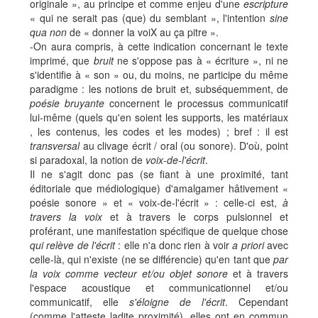
originale », au principe et comme enjeu d'une
escripture
« qui ne serait pas (que) du semblant », l'intention
sine
qua non
de « donner la voiX au ça pitre ».
-On aura compris, à cette indication concernant le texte
imprimé, que
bruit
ne s'oppose pas à « écriture », ni ne
s'identifie à « son » ou, du moins, ne participe du même
paradigme : les notions de bruit et, subséquemment, de
poésie bruyante
concernent le processus communicatif
lui-même (quels qu'en soient les supports, les matériaux
, les contenus, les codes et les modes) ; bref : il est
transversal
au clivage écrit / oral (ou sonore). D'où, point
si paradoxal, la notion de
voix-de-l'écrit
.
Il ne s'agit donc pas (se fiant à une proximité, tant
éditoriale que médiologique) d'amalgamer hâtivement «
poésie sonore » et « voix-de-l'écrit » : celle-ci est,
à
travers la voix
et à travers le corps pulsionnel et
proférant, une manifestation spécifique de quelque chose
qui relève de l'écrit
: elle n'a donc rien à voir
a priori
avec
celle-là, qui n'existe (ne se différencie) qu'en tant que
par
la voix comme vecteur et/ou objet sonore
et à travers
l'espace acoustique et communicationnel et/ou
communicatif, elle
s'éloigne de l'écrit
. Cependant
(comme l'atteste ladite proximité), elles ont en commun