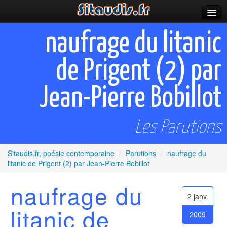
Parutions
naufrage du litanic
Incitations
de Prigent (2) par
Poèmes et fictions
Jean-Pierre Bobillot
Apparitions
Auteurs & poètes
Les Parutions
Célébrations
Sitaudis.fr, poésie contemporaine
/
Parutions
/
naufrage du
Prescriptions
litanic de Prigent (2) par Jean-Pierre Bobillot
Plus
naufrage du
2 janv.
litanic de
2009