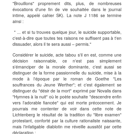
"Brouillons" proprement dits, plus, de nombreuses
évocations d'une fin de vie souhaitée dans le journal
intime, appelé cahier SK). La note J 1186 se termine
ainsi :
" ... et si tu trouves quelque jour, le suicide supportable,
c'est-à-dire que toutes tes raisons ne suffisent pas à t'en
dissuader, alors il te sera aussi – permis."
Considérer le suicide, acte tabou s'il en est, comme une
décision raisonnable, ce n'est pas simplement
s'émanciper de la morale dominante, c'est aussi se
distinguer de la forme passionnelle du suicide, mise à la
mode à l'époque par le roman de Goethe "Les
souffrances du Jeune Werther"; et c'est également se
distinguer du "désir de la mort" exprimé par Novalis dans
"Hymnes à la nuit" où le poète souhaite "descendre enfin
vers l'adorable fiancée" qui est morte précocement. Je
pourrais me contenter de voir dans cette note de
Lichtenberg le résultat de la tradition du "libre examen"
protestant, conforté par la culture rationaliste naissante,
mais l'infatigable diablotin me réveille aussitôt par cette
déclaration :