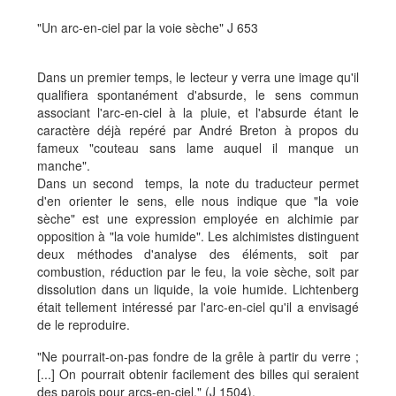
"Un arc-en-ciel par la voie sèche" J 653
Dans un premier temps, le lecteur y verra une image qu'il
qualifiera spontanément d'absurde, le sens commun
associant l'arc-en-ciel à la pluie, et l'absurde étant le
caractère déjà repéré par André Breton à propos du
fameux "couteau sans lame auquel il manque un
manche".
Dans un second temps, la note du traducteur permet
d'en orienter le sens, elle nous indique que "la voie
sèche" est une expression employée en alchimie par
opposition à "la voie humide". Les alchimistes distinguent
deux méthodes d'analyse des éléments, soit par
combustion, réduction par le feu, la voie sèche, soit par
dissolution dans un liquide, la voie humide. Lichtenberg
était tellement intéressé par l'arc-en-ciel qu'il a envisagé
de le reproduire.
"Ne pourrait-on-pas fondre de la grêle à partir du verre ;
[...] On pourrait obtenir facilement des billes qui seraient
des parois pour arcs-en-ciel." (J 1504).