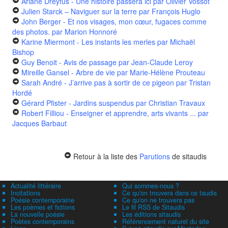
Ariane Dreyfus - Une histoire passera ici
par Olivier Vossot
Julien Starck – Naviguer sur la terre
par François Huglo
John Berger - Et nos visages, mon cœur, fugaces comme
des photos.
par Marion Honnoré
Karine Miermont - Les instants les merles
par Michaël
Bishop
Guy Benoit - Avis de passage
par Jean-Claude Leroy
Mireille Gansel - Arbre de vie
par Marie-Hélène Prouteau
Sarah André - J’arrive pas à sortir de ce pigeon
par Tristan
Hordé
Gérard Pfister - Jardins suspendus
par Christian Travaux
Robert Filliou - Enseigner et apprendre, arts vivants ...
par
Jacques Barbaut
Retour à la liste des
Parutions
de sitaudis
Actualité littéraire
Qui sommes-nous ?
Incitations
Ce qu'on trouvera dans ce taudis
Poésie contemporaine
Ce qu'on ne trouvera pas
Les poèmes et fictions
Le fil RSS de Sitaudis
La nouvelle poésie
Les éditions sitaudis
Poètes contemporains
Référencement naturel du site