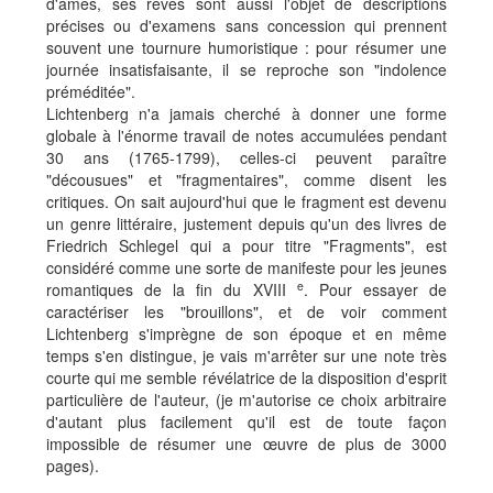
d'âmes, ses rêves sont aussi l'objet de descriptions
précises ou d'examens sans concession qui prennent
souvent une tournure humoristique : pour résumer une
journée insatisfaisante, il se reproche son "indolence
préméditée".
Lichtenberg n'a jamais cherché à donner une forme
globale à l'énorme travail de notes accumulées pendant
30 ans (1765-1799), celles-ci peuvent paraître
"décousues" et "fragmentaires", comme disent les
critiques. On sait aujourd'hui que le fragment est devenu
un genre littéraire, justement depuis qu'un des livres de
Friedrich Schlegel qui a pour titre "Fragments", est
considéré comme une sorte de manifeste pour les jeunes
e
romantiques de la fin du XVIII
. Pour essayer de
caractériser les "brouillons", et de voir comment
Lichtenberg s'imprègne de son époque et en même
temps s'en distingue, je vais m'arrêter sur une note très
courte qui me semble révélatrice de la disposition d'esprit
particulière de l'auteur, (je m'autorise ce choix arbitraire
d'autant plus facilement qu'il est de toute façon
impossible de résumer une œuvre de plus de 3000
pages).