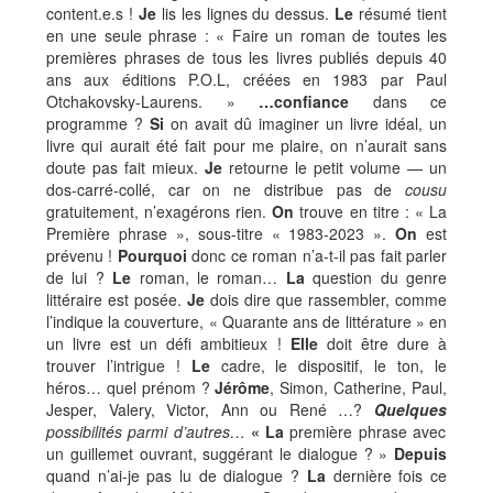
content.e.s !
Je
lis les lignes du dessus.
Le
résumé tient
en une seule phrase : « Faire un roman de toutes les
premières phrases de tous les livres publiés depuis 40
ans aux éditions P.O.L, créées en 1983 par Paul
Otchakovsky-Laurens. »
…confiance
dans ce
programme ?
Si
on avait dû imaginer un livre idéal, un
livre qui aurait été fait pour me plaire, on n’aurait sans
doute pas fait mieux.
Je
retourne le petit volume — un
dos-carré-collé, car on ne distribue pas de
cousu
gratuitement, n’exagérons rien.
On
trouve en titre : « La
Première phrase », sous-titre « 1983-2023 ».
On
est
prévenu !
Pourquoi
donc ce roman n’a-t-il pas fait parler
de lui ?
Le
roman, le roman…
La
question du genre
littéraire est posée.
Je
dois dire que rassembler, comme
l’indique la couverture, « Quarante ans de littérature » en
un livre est un défi ambitieux !
Elle
doit être dure à
trouver l’intrigue !
Le
cadre, le dispositif, le ton, le
héros… quel prénom ?
Jérôme
, Simon, Catherine, Paul,
Jesper, Valery, Victor, Ann ou René …?
Quelques
possibilités parmi d’autres…
« La
première phrase avec
un guillemet ouvrant, suggérant le dialogue ? »
Depuis
quand n’ai-je pas lu de dialogue ?
La
dernière fois ce