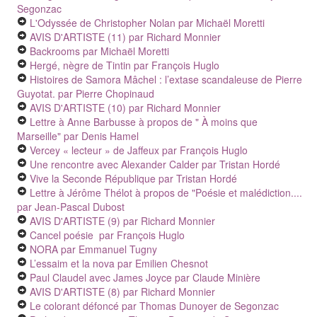
Segonzac
L'Odyssée de Christopher Nolan
par Michaël Moretti
AVIS D'ARTISTE (11)
par Richard Monnier
Backrooms
par Michaël Moretti
Hergé, nègre de Tintin
par François Huglo
Histoires de Samora Mâchel : l’extase scandaleuse de Pierre
Guyotat.
par Pierre Chopinaud
AVIS D'ARTISTE (10)
par Richard Monnier
Lettre à Anne Barbusse à propos de " À moins que
Marseille"
par Denis Hamel
Vercey « lecteur » de Jaffeux
par François Huglo
Une rencontre avec Alexander Calder
par Tristan Hordé
Vive la Seconde République
par Tristan Hordé
Lettre à Jérôme Thélot à propos de "Poésie et malédiction....
par Jean-Pascal Dubost
AVIS D'ARTISTE (9)
par Richard Monnier
Cancel poésie
par François Huglo
NORA
par Emmanuel Tugny
L’essaim et la nova
par Emilien Chesnot
Paul Claudel avec James Joyce
par Claude Minière
AVIS D'ARTISTE (8)
par Richard Monnier
Le colorant défoncé
par Thomas Dunoyer de Segonzac