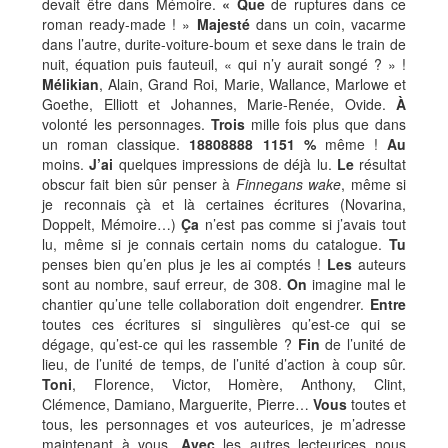
devait être dans Mémoire.
« Que
de ruptures dans ce
roman ready-made ! »
Majesté
dans un coin, vacarme
dans l’autre, durite-voiture-boum et sexe dans le train de
nuit, équation puis fauteuil, « qui n’y aurait songé ? » !
Mélikian
, Alain, Grand Roi, Marie, Wallance, Marlowe et
Goethe, Elliott et Johannes, Marie-Renée, Ovide.
À
volonté les personnages.
Trois
mille fois plus que dans
un roman classique.
18808888 1151 %
même !
Au
moins.
J’ai
quelques impressions de déjà lu.
Le
résultat
obscur fait bien sûr penser à
Finnegans wake
, même si
je reconnais çà et là certaines écritures (Novarina,
Doppelt, Mémoire…)
Ça
n’est pas comme si j’avais tout
lu, même si je connais certain noms du catalogue.
Tu
penses bien qu’en plus je les ai comptés !
Les
auteurs
sont au nombre, sauf erreur, de 308.
On
imagine mal le
chantier qu’une telle collaboration doit engendrer.
Entre
toutes ces écritures si singulières qu’est-ce qui se
dégage, qu’est-ce qui les rassemble ?
Fin
de l’unité de
lieu, de l’unité de temps, de l’unité d’action à coup sûr.
Toni
, Florence, Victor, Homère, Anthony, Clint,
Clémence, Damiano, Marguerite, Pierre…
Vous
toutes et
tous, les personnages et vos auteurices, je m’adresse
maintenant à vous.
Avec
les autres lecteurices nous