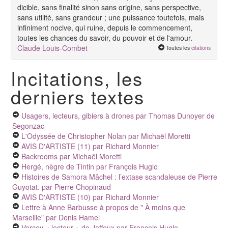
dicible, sans finalité sinon sans origine, sans perspective,
sans utilité, sans grandeur ; une puissance toutefois, mais
infiniment nocive, qui ruine, depuis le commencement,
toutes les chances du savoir, du pouvoir et de l'amour.
Claude Louis-Combet
Toutes les
citations
Incitations, les
derniers textes
Usagers, lecteurs, gibiers à drones
par Thomas Dunoyer de
Segonzac
L'Odyssée de Christopher Nolan
par Michaël Moretti
AVIS D'ARTISTE (11)
par Richard Monnier
Backrooms
par Michaël Moretti
Hergé, nègre de Tintin
par François Huglo
Histoires de Samora Mâchel : l’extase scandaleuse de Pierre
Guyotat.
par Pierre Chopinaud
AVIS D'ARTISTE (10)
par Richard Monnier
Lettre à Anne Barbusse à propos de " À moins que
Marseille"
par Denis Hamel
Vercey « lecteur » de Jaffeux
par François Huglo