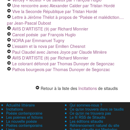
Une rencontre avec Alexander Calder
par Tristan Hordé
Vive la Seconde République
par Tristan Hordé
Lettre à Jérôme Thélot à propos de "Poésie et malédiction....
par Jean-Pascal Dubost
AVIS D'ARTISTE (9)
par Richard Monnier
Cancel poésie
par François Huglo
NORA
par Emmanuel Tugny
L’essaim et la nova
par Emilien Chesnot
Paul Claudel avec James Joyce
par Claude Minière
AVIS D'ARTISTE (8)
par Richard Monnier
Le colorant défoncé
par Thomas Dunoyer de Segonzac
Pathos bourgeois
par Thomas Dunoyer de Segonzac
Retour à la liste des
Incitations
de sitaudis
Actualité littéraire
Qui sommes-nous ?
Incitations
Ce qu'on trouvera dans ce taudis
Poésie contemporaine
Ce qu'on ne trouvera pas
Les poèmes et fictions
Le fil RSS de Sitaudis
La nouvelle poésie
Les éditions sitaudis
Poètes contemporains
Référencement naturel du site
Liens
Suivez sitaudis sur Mastodon