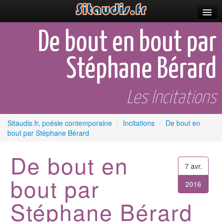
Parutions
De bout en bout par
Incitations
Stéphane Bérard
Poèmes et fictions
Apparitions
Les Incitations
Auteurs & poètes
Sitaudis.fr, poésie contemporaine
/
Incitations
/
De bout en
bout par Stéphane Bérard
Célébrations
Prescriptions
De bout en
7 avr.
Plus
bout par
2016
Stéphane Bérard